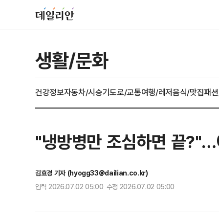
생활/문화
건강정보
자동차/시승기
도로/교통
여행/레저
음식/맛집
패션
"냉방병만 조심하면 끝?"…
김효경 기자 (hyogg33@dailian.co.kr)
입력 2026.07.02 05:00 수정 2026.07.02 05:00