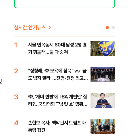
실시간 인기뉴스
1
6
서울 면목동서 60대 남성 2명 흉
"결
기 휘둘러…둘 다 숨져
·청
2
7
"정청래, 李 모욕에 침묵" vs "금
평택
도 넘지 말라"…친명-친청 최고위
레일
있
원 후보, 제주서 격돌
3
8
李, '개미 반발'에 'ISA 개편안' 질
송영
타?…국민의힘 "'남 탓 쇼' 멈춰
'통
라"
격해
4
9
손현보 목사, 백악관서 트럼프 대
강원
통령 접견
피서