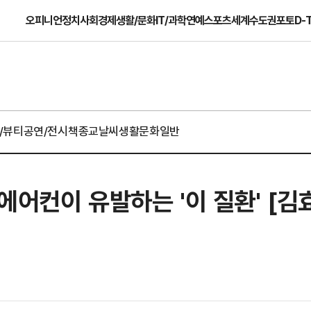
오피니언
정치
사회
경제
생활/문화
IT/과학
연예
스포츠
세계
수도권
포토
D-
/뷰티
공연/전시
책
종교
날씨
생활문화일반
에어컨이 유발하는 '이 질환' [김