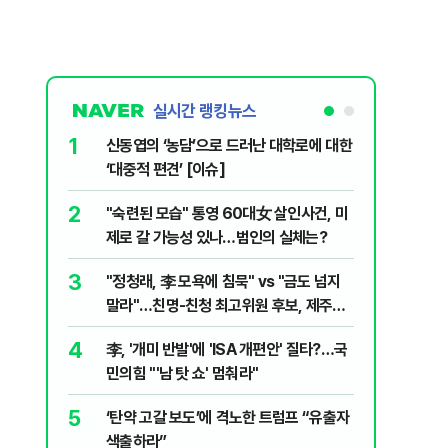
실시간 랭킹뉴스
1
6
신동엽의 ‘농담’으로 드러난 대학로에 대한
인천 선
‘대중적 편견’ [이슈]
흘 만에 
2
7
"숙련된 모습" 통영 60대女 살인사건, 미
천안 교회
제로 갈 가능성 있나…범인의 실체는?
경찰, 학
3
8
"정청래, 李 모욕에 침묵" vs "금도 넘지
입추 하루
말라"…친명-친청 최고위원 후보, 제주서
37도'…
격돌
있는 치료
4
9
李, '개미 반발'에 'ISA 개편안' 질타?…국
강원 동해
민의힘 "'남 탓 쇼' 멈춰라"
고립
5
10
‘탄약 고갈 보도’에 격노한 트럼프 “유출자
국민의힘 
색출하라”
당내서는