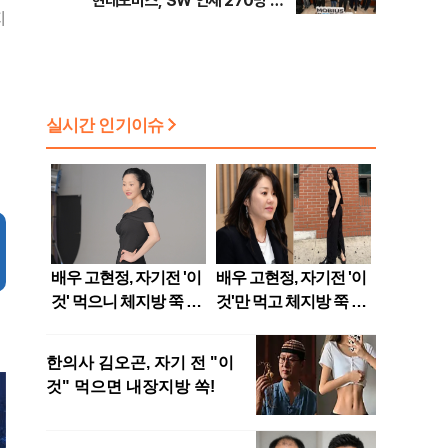
현대모비스, SW 인재 270명 육
지
성