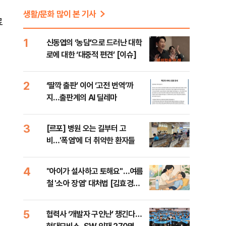
생활/문화 많이 본 기사
료
1
신동엽의 ‘농담’으로 드러난 대학
로에 대한 ‘대중적 편견’ [이슈]
2
‘딸깍 출판’ 이어 ‘고전 번역’까
지…출판계의 AI 딜레마
3
[르포] 병원 오는 길부터 고
비…'폭염'에 더 취약한 환자들
4
"아이가 설사하고 토해요"…여름
철 '소아 장염' 대처법 [김효경의
데일리 헬스]
5
협력사 ‘개발자 구인난’ 챙긴다…