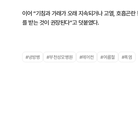
이어 “기침과 가래가 오래 지속되거나 고열, 호흡곤란
를 받는 것이 권장된다”고 덧붙였다.
#냉방병
#부천성모병원
#에어컨
#여름철
#폭염