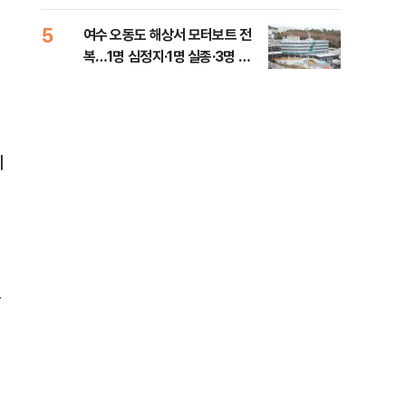
5
10
여수 오동도 해상서 모터보트 전
인천
복…1명 심정지·1명 실종·3명 경
대…
상
기
기
균