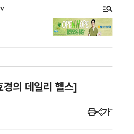
TV
효경의 데일리 헬스]