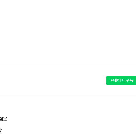
+네이버 구독
쟁점은
작