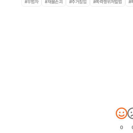
#우범자
#재물손괴
#주거침입
#폭력행위처벌법
#
0