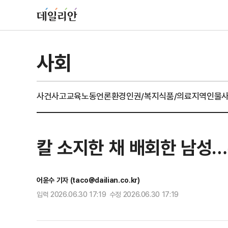
사회
사건사고
교육
노동
언론
환경
인권/복지
식품/의료
지역
인물
칼 소지한 채 배회한 남성
어윤수 기자 (taco@dailian.co.kr)
입력 2026.06.30 17:19 수정 2026.06.30 17:19