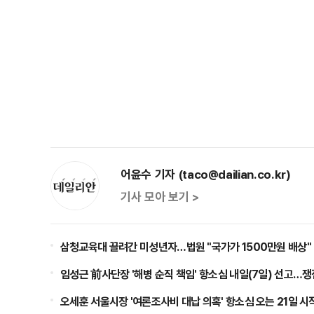
어윤수 기자 (taco@dailian.co.kr)
기사 모아 보기 >
삼청교육대 끌려간 미성년자…법원 "국가가 1500만원 배상"
임성근 前사단장 '해병 순직 책임' 항소심 내일(7일) 선고…
오세훈 서울시장 '여론조사비 대납 의혹' 항소심 오는 21일 시