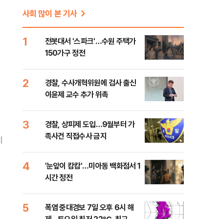
사회 많이 본 기사
1
전봇대서 '스파크'…수원 주택가
150가구 정전
2
경찰, 수사개혁위원에 검사 출신
이윤제 교수 추가 위촉
3
경찰, 상피제 도입…9월부터 가
족사건 직접수사 금지
지
4
'눈앞이 캄캄'…미아동 백화점서 1
시간 정전
5
폭염 중대경보 7일 오후 6시 해