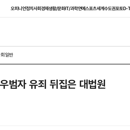
오피니언
정치
사회
경제
생활/문화
IT/과학
연예
스포츠
세계
수도권
포토
D-
사회일반
…우범자 유죄 뒤집은 대법원