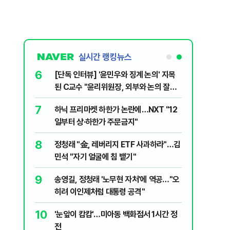
실시간 랭킹뉴스
6
문가가 경고한
[단독 인터뷰] '윤민우와 징계 논의' 지목
된 C교수 "윤리위원장, 외부와 논의 잘못
된 행위"
7
 논산 훈련소
하닉 프리마켓 하한가 논란에…NXT "12
간행군 한다
일부터 상·하한가 주문금지"
8
개편에 개미
정청래 "金, 레버리지 ETF 사과하라"…김
민석 "자기 얼굴에 침 뱉기"
9
품나…흥국·
송영길, 정청래 '노무현 자처'에 역공…"오
히려 이인제처럼 대통령 공격"
10
 외치자…與
'눈앞이 캄캄'…미아동 백화점서 1시간 정
하라"
전