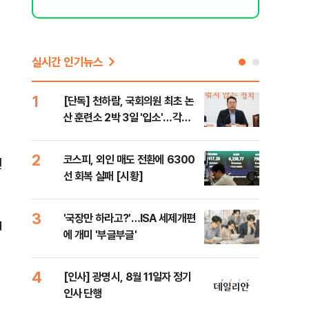
실시간 인기뉴스
1
6
[단독] 천하람, 국회의원 최초 논
[단
산 훈련소 2박 3일 '입소'…각개
1%
전투·야간행군 한다
2
7
코스피, 외인 매도 전환에 6300
[내
원
선 회복 실패 [시황]
나기
3
8
'국장만 하라고?'…ISA 세제개편
[현
1
에 개미 '부글부글'
중 
는 
4
9
[인사] 광명시, 8월 11일자 정기
[단
인사 단행
의'