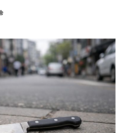
송
1
"편해서 매일 신었는데"...전
'크록스'의 숨은 위험
2
[단독] 천하람, 국회의원 최초
2박 3일 '입소'…각개전투·야
3
'국장만 하라고?'…ISA 세제
'부글부글'
4
'7번째 도전' KDB생명 누가 
한투·한화 '3색 셈법'
5
송영길·김민석, '조희대 탄핵'
법사위원들 "즉시 대법관 제청