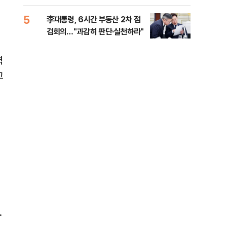
외부
5
10
李대통령, 6시간 부동산 2차 점
이란
검회의…"과감히 판단·실천하라"
호르
력
고
.