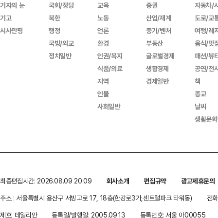
기자의 눈
국회/정당
교육
증권
자동차/
기고
북한
노동
산업/재계
도로/교
시사만평
행정
언론
중기/벤처
여행/레
국방/외교
환경
부동산
음식/맛
정치일반
인권/복지
글로벌경제
패션/뷰
식품/의료
생활경제
공연/전
지역
경제일반
책
인물
종교
사회일반
날씨
생활문화
최종편집시간: 2026.08.09 20:09
회사소개
편집규약
광고제휴문의
주소 : 서울특별시 용산구 서빙고로 17, 18층(한강로3가,센트럴파크 타워동)
전화 
제호: 데일리안
등록일/발행일: 2005.09.13
등록번호: 서울 아00055