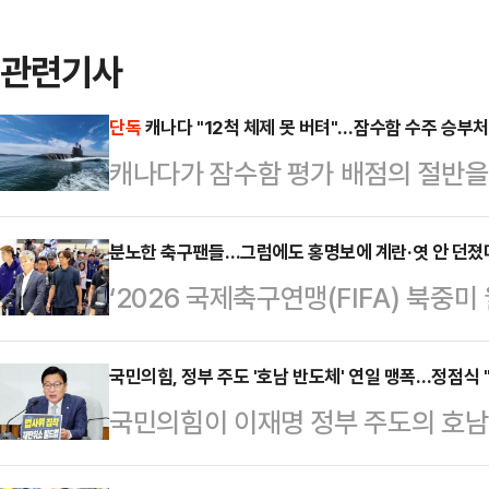
관련기사
단독
캐나다 "12척 체제 못 버텨"…잠수함 수주 승부처는
캐나다가 잠수함 평가 배점의 절반을
확인됐다. 캐나다 정부가 스스로 "
을 감당하기 어렵다"고 인정한 것이다
분노한 축구팬들…그럼에도 홍명보에 계란·엿 안 던졌
‘2026 국제축구연맹(FIFA) 북중
간 이를 유지·정비할 산업 기반을 함
국한 가운데 인천공항에 나온 축구 
요소라는 의미다.캐나다가 유지보수를
거센 항의를 쏟아냈으나 과거처럼 계
국민의힘, 정부 주도 '호남 반도체' 연일 맹폭…정점식 
존 4척 규모였던 잠수함 전력을 최대
국민의힘이 이재명 정부 주도의 호남
없었다.30일 오전 홍명보 전 감독과
다. 잠수함 숫자는 세 배로 늘어나
트'에 대해 연일 맹폭을 가하고 있다
설영우 등 국가대표 선수 9명은 굳
야 하는 만큼, 캐…