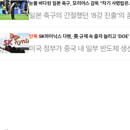
치 공학"이라고 비판하며 국정조사 
눈물 바다된 일본 축구, 모리야스 감독 “차기 사령탑은..
다.이들이 모습을 드러내기 전부터 
일본 축구의 간절했던 ‘8강 진출’의
는 30일 국회에서 열린 원내대책회
다. 이어 홍 감독과 대한축구협회(K
거품이 됐다.모리야스 하지메 감독이
을 좌우로 들러리 세운 채 천문학적
더욱 격앙됐다. …
주 휴스턴의 휴스턴 스타디움에서 열린
단독
SK하이닉스 다롄, 美 규제 속 출자 늘리고 'DOE'
관치경제의 상징"이라고 일갈했다.
미국 정부가 중국 내 일부 반도체 생
드컵 32강에서 브라질에 1-2로 역
지지기반이란 점을 지적하며 "이번 
검증된최종사용자)를 폐지한 지 약 9
2010년, 2018년, 2022년 대회
자본으로 (민주당의) 전당대…
에서 인텔 반도체(다롄), 삼성 차이
관문의 벽을 깨지 못한 채 씁쓸하게 
삭제했다. 이를 두고 로이터 등은 ‘
눈물바다가 됐다. 사상 첫 8강 진출
단 기술 업그레이드는 제한하는 방향
와 사업보고서를 종합하면 규제 이후
인력 확보가 이어진 정황이 확인된다.
하이닉스 반도체…