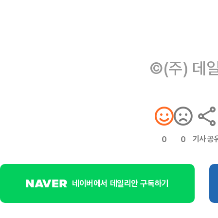
©(주) 데
기사 공
0
0
네이버에서 데일리안 구독하기