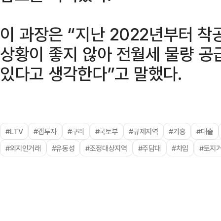
이 과장은 “지난 2022년부터 착
상황이 좋지 않아 전월세 물량 공
있다고 생각한다”고 말했다.
#LTV
#갭투자
#구리
#국토부
#규제지역
#기흥
#대출
#외지인거래
#유동성
#조정대상지역
#주담대
#차입
#토지