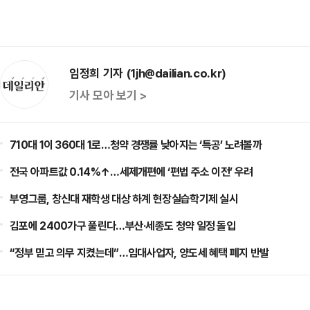
임정희 기자 (1jh@dailian.co.kr)
기사 모아 보기 >
710대 1이 360대 1로…청약 경쟁률 낮아지는 ‘특공’ 노려볼까
전국 아파트값 0.14%↑…세제개편에 ‘편법 주소 이전’ 우려
부영그룹, 창신대 재학생 대상 하계 현장실습학기제 실시
김포에 2400가구 풀린다…부산·세종도 청약 일정 돌입
“정부 믿고 의무 지켰는데”…임대사업자, 양도세 혜택 폐지 반발