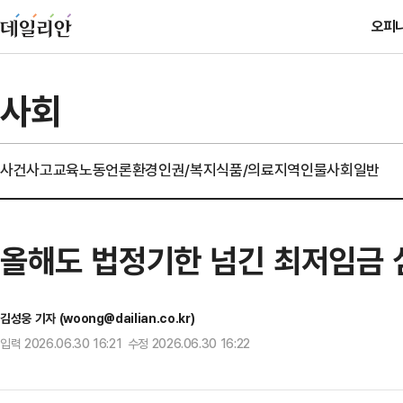
오피
사회
사건사고
교육
노동
언론
환경
인권/복지
식품/의료
지역
인물
사회일반
올해도 법정기한 넘긴 최저임금 심
김성웅 기자 (woong@dailian.co.kr)
입력 2026.06.30 16:21 수정 2026.06.30 16:22