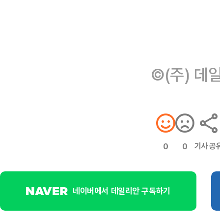
©(주) 데
기사 공
0
0
네이버에서 데일리안 구독하기