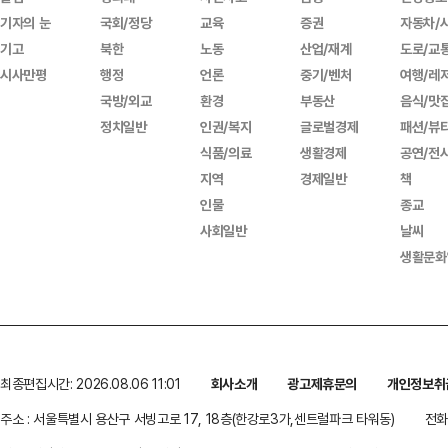
기자의 눈
국회/정당
교육
증권
자동차/
기고
북한
노동
산업/재계
도로/교
시사만평
행정
언론
중기/벤처
여행/레
국방/외교
환경
부동산
음식/맛
정치일반
인권/복지
글로벌경제
패션/뷰
식품/의료
생활경제
공연/전
지역
경제일반
책
인물
종교
사회일반
날씨
생활문화
최종편집시간: 2026.08.06 11:01
회사소개
광고제휴문의
개인정보취
주소 : 서울특별시 용산구 서빙고로 17, 18층(한강로3가,센트럴파크 타워동)
전화 