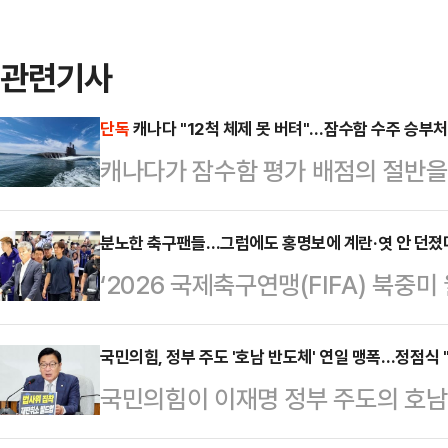
관련기사
단독
캐나다 "12척 체제 못 버텨"…잠수함 수주 승부처는
캐나다가 잠수함 평가 배점의 절반을
확인됐다. 캐나다 정부가 스스로 "
을 감당하기 어렵다"고 인정한 것이다
분노한 축구팬들…그럼에도 홍명보에 계란·엿 안 던졌
‘2026 국제축구연맹(FIFA) 북중
간 이를 유지·정비할 산업 기반을 함
국한 가운데 인천공항에 나온 축구 
요소라는 의미다.캐나다가 유지보수를
거센 항의를 쏟아냈으나 과거처럼 계
국민의힘, 정부 주도 '호남 반도체' 연일 맹폭…정점식 
존 4척 규모였던 잠수함 전력을 최대
국민의힘이 이재명 정부 주도의 호남
없었다.30일 오전 홍명보 전 감독과
다. 잠수함 숫자는 세 배로 늘어나
트'에 대해 연일 맹폭을 가하고 있다
설영우 등 국가대표 선수 9명은 굳
야 하는 만큼, 캐…