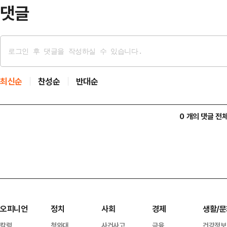
하이닉스 반도체…
댓글
최신순
찬성순
반대순
0 개의 댓글 전
오피니언
정치
사회
경제
생활/문
칼럼
청와대
사건사고
금융
건강정보