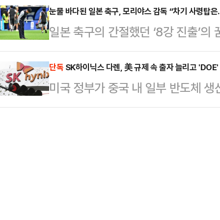
치 공학"이라고 비판하며 국정조사 
눈물 바다된 일본 축구, 모리야스 감독 “차기 사령탑은..
다.이들이 모습을 드러내기 전부터 
일본 축구의 간절했던 ‘8강 진출’의
는 30일 국회에서 열린 원내대책회
다. 이어 홍 감독과 대한축구협회(K
거품이 됐다.모리야스 하지메 감독이
을 좌우로 들러리 세운 채 천문학적
더욱 격앙됐다. …
주 휴스턴의 휴스턴 스타디움에서 열린
단독
SK하이닉스 다롄, 美 규제 속 출자 늘리고 'DOE'
관치경제의 상징"이라고 일갈했다.
미국 정부가 중국 내 일부 반도체 생
드컵 32강에서 브라질에 1-2로 역
지지기반이란 점을 지적하며 "이번 
검증된최종사용자)를 폐지한 지 약 9
2010년, 2018년, 2022년 대회
자본으로 (민주당의) 전당대…
에서 인텔 반도체(다롄), 삼성 차이
관문의 벽을 깨지 못한 채 씁쓸하게 
삭제했다. 이를 두고 로이터 등은 ‘
눈물바다가 됐다. 사상 첫 8강 진출
단 기술 업그레이드는 제한하는 방향
와 사업보고서를 종합하면 규제 이후
인력 확보가 이어진 정황이 확인된다.