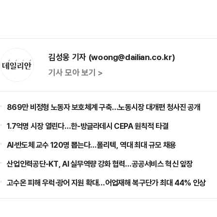
김성웅 기자 (woong@dailian.co.kr)
기사 모아 보기 >
869만 비정형 노동자 보호체계 구축…노동시장 대개편 청사진 공개
1.7억명 시장 열린다…한-방글라데시 CEPA 원칙적 타결
AI·반도체 교수 120명 뽑는다…폴리텍, 역대 최대 규모 채용
산업인력공단-KT, AI 실무역량 강화 협력…공공서비스 혁신 앞장
고수온 피해 우럭·광어 지원 확대…어업재해 복구단가 최대 44% 인상