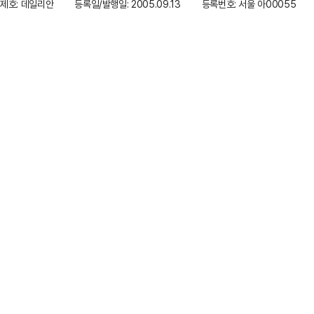
제호: 데일리안
등록일/발행일: 2005.09.13
등록번호: 서울 아00055