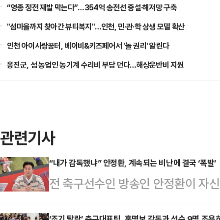
“영종 정전 재발 막는다”…354억 송전선 증설·해저망 구축
"섬마을까지 찾아간 뷰티복지"…인천, 민·관·학 상생 모델 확산
인천 아이사랑꿈터, 베이비&키즈페어서 '놀 권리' 알린다
옹진군, 섬 농업인 농기계 수리비 부담 던다…해상운반비 지원
관련기사
“내가 감독했냐” 안정환, 계속되는 비난에 결국 ‘폭발’
전 축구선수인 방송인 안정환이 자신
개된 틱톡 예능 프로그램 '티키티키
‘조기 탈락’ 축구대표팀, 홍명보 감독과 선수 9명 조용