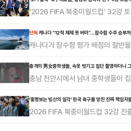
일, 윤장현 캐스터가 출연했다.이날
‘2026 FIFA 북중미월드컵’ 32
언급하며 "깨끗하게 청소해야 한다"고
홍명보호 본진이 귀국했다.월드컵 일
구 진 걸 왜 나한테 뭐라고 하냐"고
수 8명은 30일 오전 인천국제공항
단독
캐나다 "12척 체제 못 버텨"…잠수함 수주 승부처는
으려고 그런다"고 공감했다.안정환
캐나다가 잠수함 평가 배점의 절반을
한국 축구대표팀은 이번 북중미 대회 
대해서도 선을 그었다. 그는 "축구
확인됐다. 캐나다 정부가 스스로 "
록, A조 3위에 자리했다.와일드카드
는 것 아니냐는 말을…
을 감당하기 어렵다"고 인정한 것이다
충격의 男女중학생들, 속옷 벗기고 집단 촬영하더니 그
위 팀 간 경쟁에서 32강 진출 마지
충남 천안시에서 남녀 중학생들이 집
간 이를 유지·정비할 산업 기반을 함
축구대표팀의 32강 토너먼트 진출을
이 피해 학생에게 보복 폭행을 한 것
요소라는 의미다.캐나다가 유지보수를
휘봉을 …
장애가 있는 중학교 3학년 학생 A군
‘홍명보는 빙산의 일각’ 한국 축구를 망친 진짜 책임자
존 4척 규모였던 잠수함 전력을 최대
2026 FIFA 북중미월드컵 32강
를 받고 있는 중학생 7명 중 일부가 
다. 잠수함 숫자는 세 배로 늘어나
성난 여론의 화살이 홍명보 감독을 
했다.공개된 영상에는 남녀 학생 7명
야 하는 만큼, 캐…