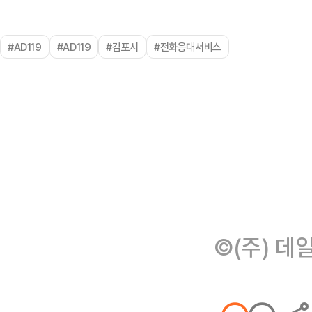
#AD119
#AD119
#김포시
#전화응대서비스
©(주) 데