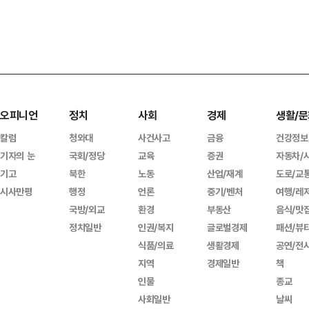
오피니언
정치
사회
경제
생활/문
칼럼
청와대
사건사고
금융
건강정보
기자의 눈
국회/정당
교육
증권
자동차/
기고
북한
노동
산업/재계
도로/교
시사만평
행정
언론
중기/벤처
여행/레
국방/외교
환경
부동산
음식/맛
정치일반
인권/복지
글로벌경제
패션/뷰
식품/의료
생활경제
공연/전
지역
경제일반
책
인물
종교
사회일반
날씨