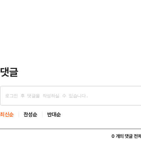
부족, 단조로운 스리백의 붕괴, 선수
리카락을 잡아끌고 다니고는 몸 위에
구’의 한계 등 홍명보 감독의 무능이
들은 장소를 옮기면서 폭행을 지속했
독은 사퇴를 발표하며 한 발 물러섰
건물 옥상에서…
도자를 투명한 검증 과정 없이 다시 
임은 홍 감독을 선임한 대한축구협회
문제 많은 …
댓글
최신순
찬성순
반대순
0 개의 댓글 전