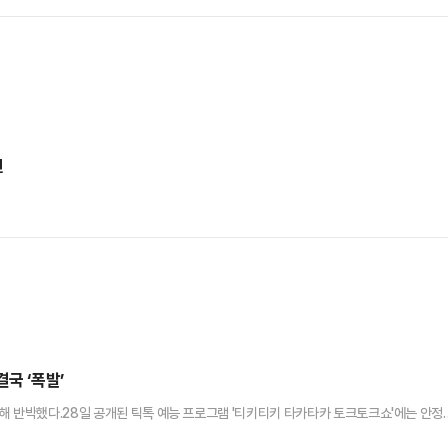
련
국 ‘폭발’
해 반박했다.28일 공개된 틱톡 예능 프로그램 '티키티키 타카타카 토크토크쇼'에는 안정
 대한축구협회 개혁 필요성을 언급하며 "깨끗하게 청소해야 한다"고 말했다. 이어 "내가 