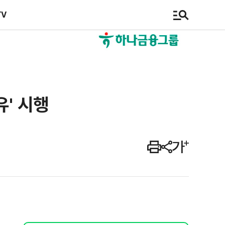
TV
유' 시행