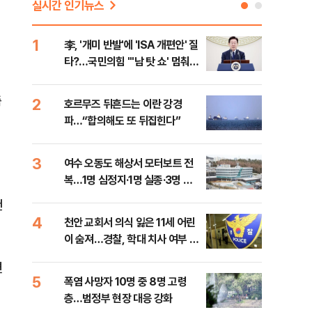
실시간 인기뉴스
1
6
李, '개미 반발'에 'ISA 개편안' 질
민주
타?…국민의힘 "'남 탓 쇼' 멈춰
청래
라"
능 
춤
2
7
호르무즈 뒤흔드는 이란 강경
UA
파…“합의해도 또 뒤집힌다”
줄이
3
8
여수 오동도 해상서 모터보트 전
손현
복…1명 심정지·1명 실종·3명 경
통령
상
건
4
9
천안 교회서 의식 잃은 11세 어린
[주
이 숨져…경찰, 학대 치사 여부 수
다?
사
면
5
10
폭염 사망자 10명 중 8명 고령
송영
층…범정부 현장 대응 강화
'통