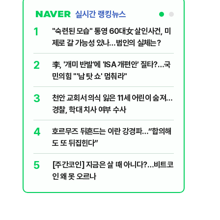
실시간 랭킹뉴스
1
6
"숙련된 모습" 통영 60대女 살인사건, 미
‘탄약 고
제로 갈 가능성 있나…범인의 실체는?
색출하라
2
7
李, '개미 반발'에 'ISA 개편안' 질타?…국
국민의힘 
민의힘 "'남 탓 쇼' 멈춰라"
당내서는
3
8
천안 교회서 의식 잃은 11세 어린이 숨져…
지구촌 덮
경찰, 학대 치사 여부 수사
기도 끊
4
9
호르무즈 뒤흔드는 이란 강경파…“합의해
입추 하루
도 또 뒤집힌다”
37도'…
있는 치료
5
10
[주간코인] 지금은 살 때 아니다?…비트코
부산 앞바
인 왜 못 오르나
선…해경