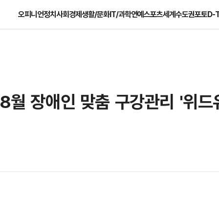
오피니언
정치
사회
경제
생활/문화
IT/과학
연예
스포츠
세계
수도권
포토
D-
~8월 장애인 맞춤 구강관리 '위드