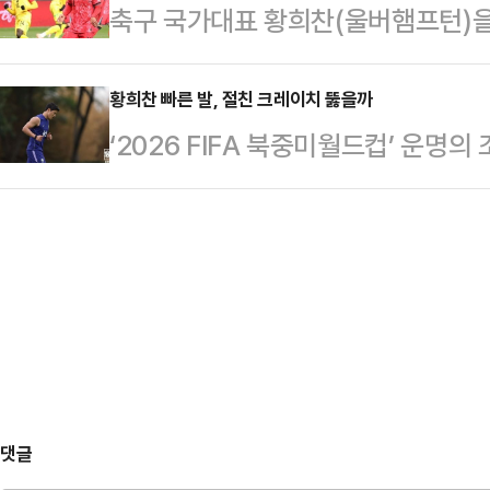
축구 국가대표 황희찬(울버햄프턴)을
(EPL) 32라운드 원정경기에서 웨스
등을 걱정해야 하는 처지다.종아리 
갑질 의혹'이 경찰의 불송치 결정으
개 팀 중 최하위인 울버햄튼은 승점 1
교체 명…
따르면 서울 송파경찰서는 황희찬 소
황희찬 빠른 발, 절친 크레이치 뚫을까
까워졌다.올 시즌 내내 최하위에 머물
‘2026 FIFA 북중미월드컵’ 운명
유로 지난달 20일 불송치 결정을 내
등 조짐을 보였지만 4경기 만에 패
가 장신이 즐비한 체코의 수비벽을 
사는 황희찬 소속사 직원들이 사기, 
등 경쟁을 펼치는…
튼)의 활약이 필수적이다.12일(한국
혐의를 저질렀다고 주장하며 두 차례
디움서 상대하는 체코는 이번 최종 명단
2024년 황희찬 측과 체결한 계약에
수가 무려 10명이나 된다.제공권에는
용이 포함돼…
는 다소 떨어질 수밖에 없다.최전방
흥민(LAFC)의 파괴력이 예전 같지
이 빠른 발…
댓글