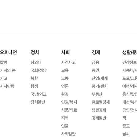
오피니언
정치
사회
경제
생활/문
칼럼
청와대
사건사고
금융
건강정보
기자의 눈
국회/정당
교육
증권
자동차/
기고
북한
노동
산업/재계
도로/교
시사만평
행정
언론
중기/벤처
여행/레
국방/외교
환경
부동산
음식/맛
정치일반
인권/복지
글로벌경제
패션/뷰
식품/의료
생활경제
공연/전
지역
경제일반
책
인물
종교
사회일반
날씨