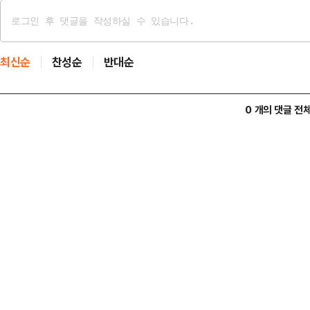
최신순
찬성순
반대순
0 개의 댓글 전