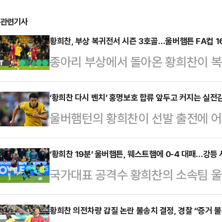
관련기사
황희찬, 부상 복귀전서 시즌 3호골…울버햄튼 FA컵 1
종아리 부상에서 돌아온 황희찬이 
울버햄턴 원더러스는 FA컵 16강 
(한국시간) 영국 울버햄프턴 몰리뉴 
‘황희찬 다시 벤치’ 홍명보호 합류 앞두고 커지는 실전
울버햄턴의 황희찬이 선발 출전에 어
2026 FA컵 5라운드(16강) 홈 
하 한국시간) 영국 브렌트퍼드의 지
다.지난 4일 잉글랜드 프리미어리그
포드와 2025-26 잉글리시 프리미
‘황희찬 19분’ 울버햄튼, 웨스트햄에 0-4 대패…강등
장골로 2-1 승리를 거뒀던 울버햄
국가대표 공격수 황희찬의 소속팀 
이로써 울버햄턴은 3경기 연속 무패
를 피하지 못했다.다만 종아리 부상
유나이티드에 대패해 강등이 현실화됐
에 머물고 있다. 한 경기 덜 치른 19
에서 득점포를 가동한 …
영국 런던의 런던 스타디움에서 열린
황희찬 의전차량 갑질 논란 불송치 결정, 경찰 “증거 
잔류 마지노선인 17위 노팅엄 포레스