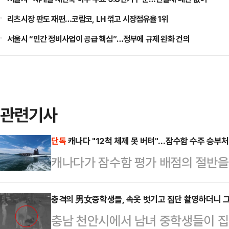
리츠시장 판도 재편…코람코, LH 꺾고 시장점유율 1위
서울시 “민간 정비사업이 공급 핵심”…정부에 규제 완화 건의
관련기사
단독
캐나다 "12척 체제 못 버텨"…잠수함 수주 승부처는
캐나다가 잠수함 평가 배점의 절반을
확인됐다. 캐나다 정부가 스스로 "
을 감당하기 어렵다"고 인정한 것이다
충격의 男女중학생들, 속옷 벗기고 집단 촬영하더니 그
충남 천안시에서 남녀 중학생들이 집
간 이를 유지·정비할 산업 기반을 함