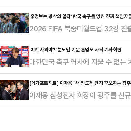
이 피해 학생에게 보복 폭행을 한 것
요소라는 의미다.캐나다가 유지보수를
장애가 있는 중학교 3학년 학생 A군
‘홍명보는 빙산의 일각’ 한국 축구를 망친 진짜 책임자
존 4척 규모였던 잠수함 전력을 최대
2026 FIFA 북중미월드컵 32강
를 받고 있는 중학생 7명 중 일부가 
다. 잠수함 숫자는 세 배로 늘어나
성난 여론의 화살이 홍명보 감독을 
했다.공개된 영상에는 남녀 학생 7명
야 하는 만큼, 캐…
부족, 단조로운 스리백의 붕괴, 선수
‘이게 사과야?’ 분노만 키운 홍명보 사퇴 기자회견
리카락을 잡아끌고 다니고는 몸 위에
대한민국 축구 역사에 지울 수 없는 
구’의 한계 등 홍명보 감독의 무능이
들은 장소를 옮기면서 폭행을 지속했
간까지 축구팬들 가슴에 대못을 박았
독은 사퇴를 발표하며 한 발 물러섰
건물 옥상에서…
체제의 2026 북중미월드컵에서 조
[메가프로젝트] 이재용 "새 반도체 단지 후보지는 광주
도자를 투명한 검증 과정 없이 다시 
이재용 삼성전자 회장이 광주를 신규
를 받아 들었지만, 그 어디에서도 진
임은 홍 감독을 선임한 대한축구협회
밝혔다. 인공지능(AI) 확산으로 반
코 과달라하라에서 진행된 사퇴의 
문제 많은 …
삼성전자가 기존 기흥·화성·평택과 
극치로 얼룩졌다.기자회견의 막은 대
산 거점 준비를 앞당기고 있다는 설
사과로 시작됐다. 하지만 이는 축구