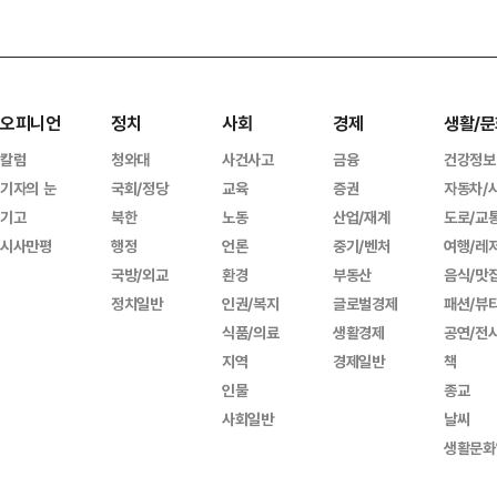
오피니언
정치
사회
경제
생활/문
칼럼
청와대
사건사고
금융
건강정보
기자의 눈
국회/정당
교육
증권
자동차/
기고
북한
노동
산업/재계
도로/교
시사만평
행정
언론
중기/벤처
여행/레
국방/외교
환경
부동산
음식/맛
정치일반
인권/복지
글로벌경제
패션/뷰
식품/의료
생활경제
공연/전
지역
경제일반
책
인물
종교
사회일반
날씨
생활문화