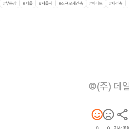
#부동상
#서울
#서울시
#소규모재건축
#아파트
#재건축
©(주) 데
기사 공
0
0