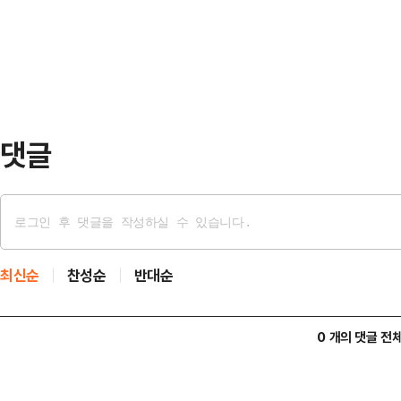
'대한민국 대도약 3대 메가프로젝트
형식적인 반성문에 …
하지 못할 정도로 바뀌고 있다"며 
것이 시장의 시각"이라고 말했다.그는 
인 국가산단 투…
댓글
최신순
찬성순
반대순
0 개의 댓글 전