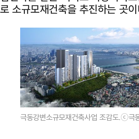
로 소규모재건축을 추진하는 곳이
극동강변소규모재건축사업 조감도.ⓒ극