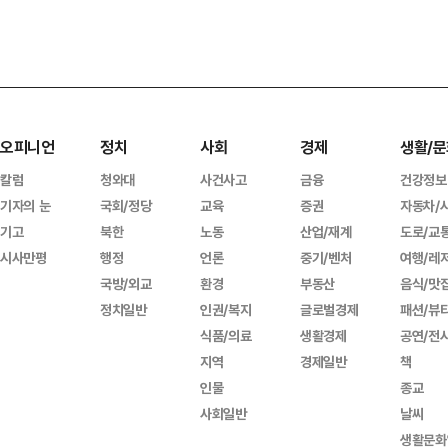
오피니언
정치
사회
경제
생활/문
칼럼
청와대
사건사고
금융
건강정보
기자의 눈
국회/정당
교육
증권
자동차/
기고
북한
노동
산업/재계
도로/교
시사만평
행정
언론
중기/벤처
여행/레
국방/외교
환경
부동산
음식/맛
정치일반
인권/복지
글로벌경제
패션/뷰
식품/의료
생활경제
공연/전
지역
경제일반
책
인물
종교
사회일반
날씨
생활문화