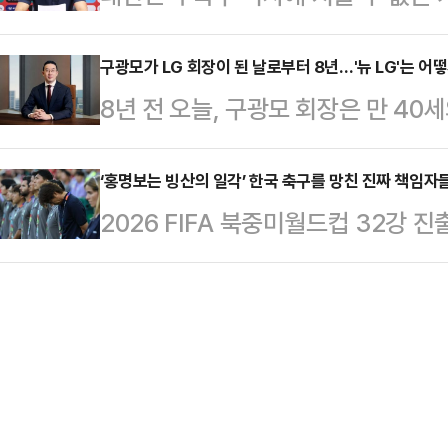
들은 장소를 옮기면서 폭행을 지속했
간까지 축구팬들 가슴에 대못을 박았
요소라는 의미다.캐나다가 유지보수를
건물 옥상에서…
체제의 2026 북중미월드컵에서 조
구광모가 LG 회장이 된 날로부터 8년…'뉴 LG'는 어
존 4척 규모였던 잠수함 전력을 최대
8년 전 오늘, 구광모 회장은 만 40
를 받아 들었지만, 그 어디에서도 진
다. 잠수함 숫자는 세 배로 늘어나
구본무 선대회장이 별세한 지 40일 
코 과달라하라에서 진행된 사퇴의 
야 하는 만큼, 캐…
판에 "고객가치 창조, 인간 존중, 
‘홍명보는 빙산의 일각’ 한국 축구를 망친 진짜 책임자
극치로 얼룩졌다.기자회견의 막은 대
2026 FIFA 북중미월드컵 32강
승해 발전시키고 변화가 필요한 부분
사과로 시작됐다. 하지만 이는 축구
성난 여론의 화살이 홍명보 감독을 
를 남기는 것으로 시작했다.LG그룹 
형식적인 반성문에 …
부족, 단조로운 스리백의 붕괴, 선수
임 당시인 2028년 6월 88조원(우
구’의 한계 등 홍명보 감독의 무능이
말 200조원을 넘겼지만 이후 100
독은 사퇴를 발표하며 한 발 물러섰
들…
도자를 투명한 검증 과정 없이 다시 