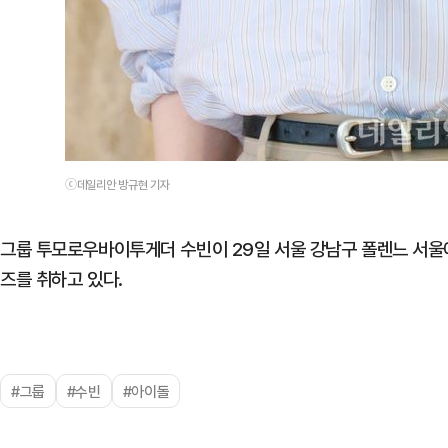
ⓒ데일리안 방규현 기자
그룹 투모로우바이투게더 수빈이 29일 서울 강남구 폴렌느 서울
즈를 취하고 있다.
#그룹
#수빈
#아이돌