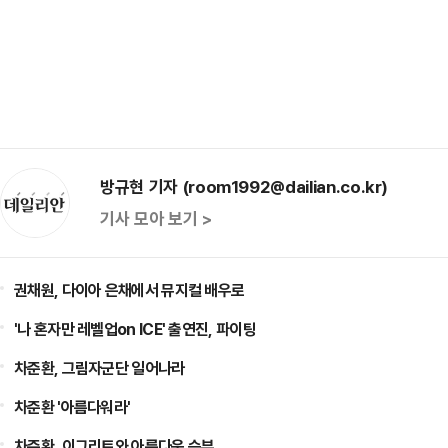
방규현 기자 (room1992@dailian.co.kr)
기사 모아 보기 >
권채원, 다이아 은채에서 뮤지컬 배우로
'나 혼자만 레벨업on ICE' 출연진, 파이팅
차준환, 그림자군단 일어나라
차준환 '아름다워라'
차준환, 이그리트와 아름다운 승부