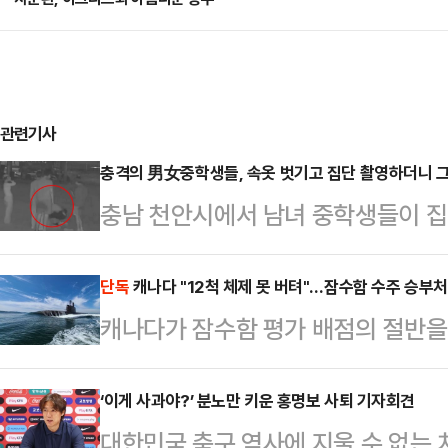
관련기사
충격의 男女중학생들, 속옷 벗기고 집단 촬영하더니 그
충남 천안시에서 남녀 중학생들이 집
이 피해 학생에게 보복 폭행을 한 것
장애가 있는 중학교 3학년 학생 A군
단독
캐나다 "12척 체제 못 버텨"…잠수함 수주 승부처는
캐나다가 잠수함 평가 배점의 절반을
를 받고 있는 중학생 7명 중 일부가 
확인됐다. 캐나다 정부가 스스로 "
했다.공개된 영상에는 남녀 학생 7명
을 감당하기 어렵다"고 인정한 것이다
‘이게 사과야?’ 분노만 키운 홍명보 사퇴 기자회견
리카락을 잡아끌고 다니고는 몸 위에
대한민국 축구 역사에 지울 수 없는 
간 이를 유지·정비할 산업 기반을 함