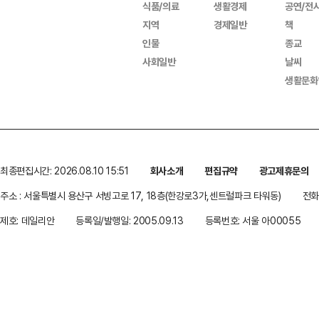
식품/의료
생활경제
공연/전
지역
경제일반
책
인물
종교
사회일반
날씨
생활문화
최종편집시간: 2026.08.10 15:51
회사소개
편집규약
광고제휴문의
주소 : 서울특별시 용산구 서빙고로 17, 18층(한강로3가,센트럴파크 타워동)
전화 
제호: 데일리안
등록일/발행일: 2005.09.13
등록번호: 서울 아00055