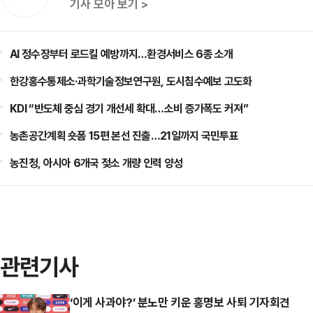
기사 모아 보기 >
AI 정수장부터 로드킬 예방까지…환경서비스 6종 소개
한강홍수통제소·과학기술정보연구원, 도시침수예보 고도화
KDI “반도체 중심 경기 개선세 확대…소비 증가폭도 커져”
농촌공간계획 숏폼 15편 본선 진출…21일까지 국민투표
농진청, 아시아 6개국 젖소 개량 인력 양성
관련기사
‘이게 사과야?’ 분노만 키운 홍명보 사퇴 기자회견