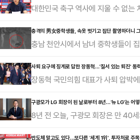
대한민국 축구 역사에 지울 수 없는 
간까지 축구팬들 가슴에 대못을 박았
체제의 2026 북중미월드컵에서 조
충격의 男女중학생들, 속옷 벗기고 집단 촬영하더니 그
충남 천안시에서 남녀 중학생들이 집
를 받아 들었지만, 그 어디에서도 진
이 피해 학생에게 보복 폭행을 한 것
코 과달라하라에서 진행된 사퇴의 
장애가 있는 중학교 3학년 학생 A군
사퇴 요구에 징계로 답한 장동혁…'질서 있는 퇴진' 동
극치로 얼룩졌다.기자회견의 막은 대
장동혁 국민의힘 대표가 사퇴 압박에 맞
를 받고 있는 중학생 7명 중 일부가 
사과로 시작됐다. 하지만 이는 축구
내에선 당대표 거취 문제에 대해 신
했다.공개된 영상에는 남녀 학생 7명
형식적인 반성문에 …
으로 흐르는 분위기지만, 장 대표가 
구광모가 LG 회장이 된 날로부터 8년…'뉴 LG'는 어
리카락을 잡아끌고 다니고는 몸 위에
8년 전 오늘, 구광모 회장은 만 40
나선다면 새로운 국면으로 전환될 가
들은 장소를 옮기면서 폭행을 지속했
구본무 선대회장이 별세한 지 40일 
치권에 따르면, 국민의힘은 29일 
건물 옥상에서…
판에 "고객가치 창조, 인간 존중, 
반도체 말고도 있다…또다른 '세계 1위', 투자처로 주