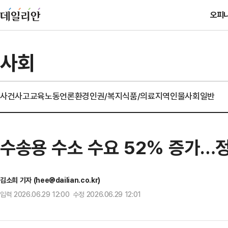
오피
사회
사건사고
교육
노동
언론
환경
인권/복지
식품/의료
지역
인물
사회일반
수송용 수소 수요 52% 증가…정
김소희 기자 (hee@dailian.co.kr)
입력 2026.06.29 12:00 수정 2026.06.29 12:01