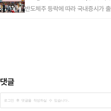
에 나선다. 조정식 국회의장이 임의
반도체주 등락에 따라 국내증시가 
승해 발전시키고 변화가 필요한 부분
통보한 것에 대해 대응 방안을 논의하기
리오 쏠림 우려도 덩달아 커지고 있
를 남기는 것으로 시작했다.LG그룹 
사퇴론이 분…
어가되, 삼성전자·SK하이닉스 단일
임 당시인 2028년 6월 88조원(우
게 해줄 '안전지대'에 대한 관심이 
말 200조원을 넘겼지만 이후 100
소에 따르면, 지난주(22~26일) '
들…
냉탕과 온탕을 오갔다.구체적으로 삼
이에서, SK하이닉스는 245만300
코스피를 상징하…
댓글