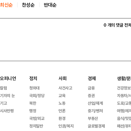
최신순
찬성순
반대순
0 개의 댓글 전
오피니언
정치
사회
경제
생활/문
칼럼
청와대
사건사고
금융
건강정보
기자의 눈
국회/정당
교육
증권
자동차/
기고
북한
노동
산업/재계
도로/교
시사만평
행정
언론
중기/벤처
여행/레
국방/외교
환경
부동산
음식/맛
정치일반
인권/복지
글로벌경제
패션/뷰