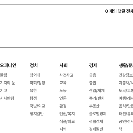
0 개의 댓글 전
오피니언
정치
사회
경제
생활/문
칼럼
청와대
사건사고
금융
건강정보
기자의 눈
국회/정당
교육
증권
자동차/
기고
북한
노동
산업/재계
도로/교
시사만평
행정
언론
중기/벤처
여행/레
국방/외교
환경
부동산
음식/맛
정치일반
인권/복지
글로벌경제
패션/뷰
식품/의료
생활경제
공연/전
지역
경제일반
책