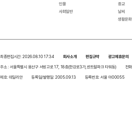
인물
종교
사회일반
날씨
생활문화
최종편집시간: 2026.08.10 17:34
회사소개
편집규약
광고제휴문의
주소 : 서울특별시 용산구 서빙고로 17, 18층(한강로3가,센트럴파크 타워동)
전화 
제호: 데일리안
등록일/발행일: 2005.09.13
등록번호: 서울 아00055