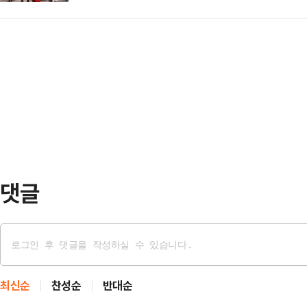
리오 쏠림 우려도 덩달아 커지고 있
를 남기는 것으로 시작했다.LG그룹 
사퇴론이 분…
어가되, 삼성전자·SK하이닉스 단일
임 당시인 2028년 6월 88조원(우
게 해줄 '안전지대'에 대한 관심이 
말 200조원을 넘겼지만 이후 100
소에 따르면, 지난주(22~26일) '
들…
냉탕과 온탕을 오갔다.구체적으로 삼
이에서, SK하이닉스는 245만300
코스피를 상징하…
댓글
최신순
찬성순
반대순