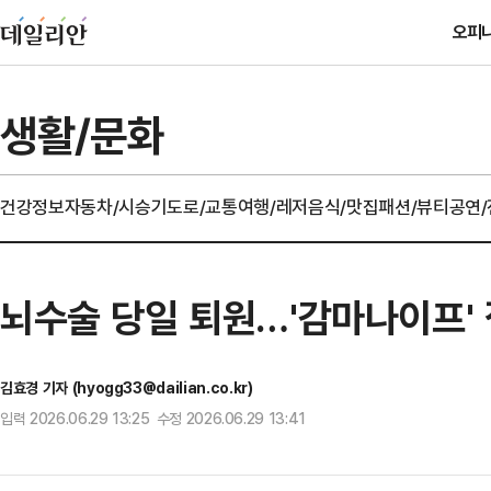
오피
생활/문화
건강정보
자동차/시승기
도로/교통
여행/레저
음식/맛집
패션/뷰티
공연
뇌수술 당일 퇴원…'감마나이프'
김효경 기자 (hyogg33@dailian.co.kr)
입력 2026.06.29 13:25 수정 2026.06.29 13:41