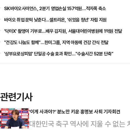
SK바이오사이언스, 2분기 영업손실 157억원…적자폭 축소
바이오 취업 문턱 낮춘다…셀트리온, '쉬었음 청년' 자립 지원
'닥터X' 촬영이 기부로…배우 김지원, 서울대어린이병원에 1억원 전달
"건강도 나눔도 함께"…한미그룹, 지역 아동에 건강 간식 전달
'상부요로상피암' 단일공 수술 효과 확인…"수술시간 52분 단축"
관련기사
‘이게 사과야?’ 분노만 키운 홍명보 사퇴 기자회견
대한민국 축구 역사에 지울 수 없는 