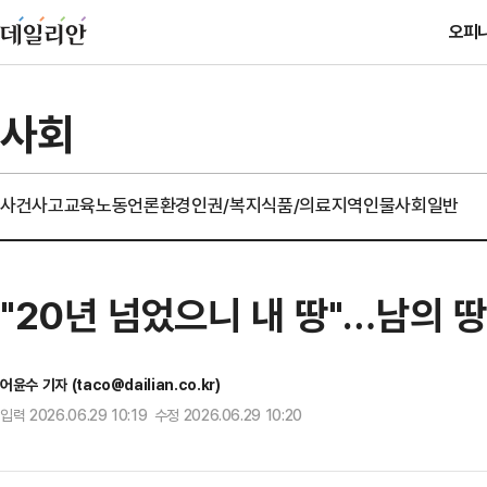
오피
사회
사건사고
교육
노동
언론
환경
인권/복지
식품/의료
지역
인물
사회일반
"20년 넘었으니 내 땅"…남의 땅
어윤수 기자 (taco@dailian.co.kr)
입력 2026.06.29 10:19 수정 2026.06.29 10:20