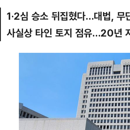
1·2심 승소 뒤집혔다…대법, 무
사실상 타인 토지 점유…20년 