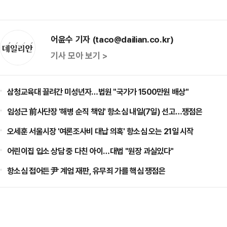
어윤수 기자 (taco@dailian.co.kr)
기사 모아 보기 >
삼청교육대 끌려간 미성년자…법원 "국가가 1500만원 배상"
임성근 前사단장 '해병 순직 책임' 항소심 내일(7일) 선고…쟁점은
오세훈 서울시장 '여론조사비 대납 의혹' 항소심 오는 21일 시작
어린이집 입소 상담 중 다친 아이…대법 "원장 과실있다"
항소심 접어든 尹 계엄 재판, 유무죄 가를 핵심 쟁점은