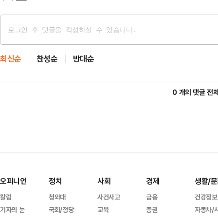
최신순
찬성순
반대순
0 개의 댓글 전
오피니언
정치
사회
경제
생활/문
칼럼
청와대
사건사고
금융
건강정보
기자의 눈
국회/정당
교육
증권
자동차/