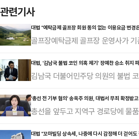
관련기사
대법 "예탁금제 골프장 회원 동의 없는 이용요금 변경은
골프장예탁금제 골프장 운영사가 기존
일방적으로 축소한 조치는 무효라는 
신숙희 대법관)는 강원도 예탁금 회
대법, '김남국 불법 코인 의혹 제기' 장예찬 승소 취지
김남국 더불어민주당 의원의 불법 코
법인 회원 B사가 낸 골프장 이용 청
힘 청년최고위원에게 위자료 1000
깨고 사건을 서울고법으로 돌려보냈다
다.대법원 1부(주심 서경환 대법관)
'총선 전 기부 혐의' 송옥주 의원, 대법서 무죄 확정받고
원이 운영사에 입회금을 내고 시설을 
총선을 앞두고 지역구 경로당에 물품
로 제기한 손해배상 청구 소송에서 원
는 방식으로 운영된다.B사는 A 리조
넘겨진 송옥주 더불어민주당 의원이 
건을 서울남부지법에 돌려보냈다.대
회원이 동행하지 않…
법원 3부(주심 노경필 대법관)는 2
대법 "꼬마빌딩 상속세, 나중에 다시 감정해 더 걷어도 
히 경솔한 공격으로 현저히 상당성을