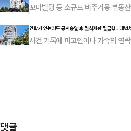
꼬마빌딩 등 소규모 비주거용 부동산
원에게 무죄를 선고한 원심을 확정했
성 조각 사유가 인정될 여지가 있다고
정평가를 다시 의뢰해 세금을 더 걷
거나 공직선거법 위반 혐의로 100
월 페이스북 게시글과 라…
감정가를 과세 기준으로 삼으려면 시
연락처 있는데도 공시송달 후 궐석재판 벌금형…대법
는다.송 의원은 2023년 10월부터 
사건 기록에 피고인이나 가족의 연락
증명할 책임은 과세관청에 있다고 선
에서 행사를 개최하며 선거구민에게 TV
채 곧바로 공시송달로 재판을 진행해
관)는 토지 상속자 A씨가 마포세무
품을 제…
깨졌다. 피고인의 소재를 파악하기 
송 상고심에서 원심의 원고 일부승소
진행하는 것은 형사소송법 위반이라는
2019년 4월 모친 사망으로 서울 
관)는 성폭력범죄의 처벌 등에 관한 
가 기준 74억34…
된 A(60)씨에게 총 벌금 800만
로 돌려보냈다고 16일 밝혔다.A씨
의 1심 재판에서 각…
댓글