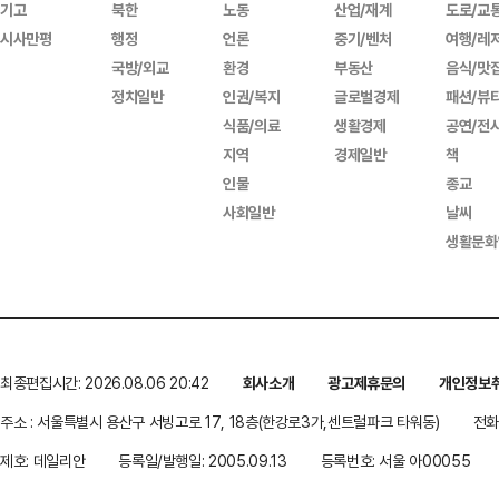
기고
북한
노동
산업/재계
도로/교
시사만평
행정
언론
중기/벤처
여행/레
국방/외교
환경
부동산
음식/맛
정치일반
인권/복지
글로벌경제
패션/뷰
식품/의료
생활경제
공연/전
지역
경제일반
책
인물
종교
사회일반
날씨
생활문화
최종편집시간: 2026.08.06 20:42
회사소개
광고제휴문의
개인정보
주소 : 서울특별시 용산구 서빙고로 17, 18층(한강로3가,센트럴파크 타워동)
전화 
제호: 데일리안
등록일/발행일: 2005.09.13
등록번호: 서울 아00055