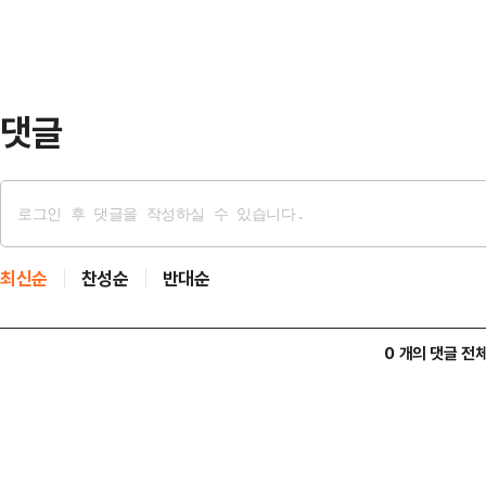
극치로 얼룩졌다.기자회견의 막은 대
사과로 시작됐다. 하지만 이는 축구
형식적인 반성문에 …
댓글
최신순
찬성순
반대순
0 개의 댓글 전