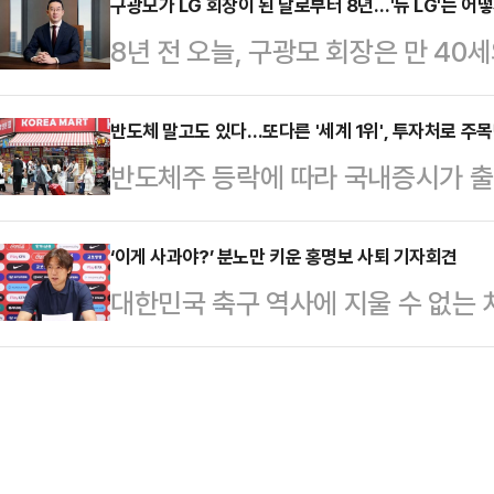
으로 흐르는 분위기지만, 장 대표가 
구광모가 LG 회장이 된 날로부터 8년…'뉴 LG'는 어
리카락을 잡아끌고 다니고는 몸 위에
8년 전 오늘, 구광모 회장은 만 40
나선다면 새로운 국면으로 전환될 가
들은 장소를 옮기면서 폭행을 지속했
구본무 선대회장이 별세한 지 40일 
치권에 따르면, 국민의힘은 29일 
건물 옥상에서…
판에 "고객가치 창조, 인간 존중, 
반도체 말고도 있다…또다른 '세계 1위', 투자처로 주
에 나선다. 조정식 국회의장이 임의
반도체주 등락에 따라 국내증시가 
승해 발전시키고 변화가 필요한 부분
통보한 것에 대해 대응 방안을 논의하기
리오 쏠림 우려도 덩달아 커지고 있
를 남기는 것으로 시작했다.LG그룹 
사퇴론이 분…
어가되, 삼성전자·SK하이닉스 단일
‘이게 사과야?’ 분노만 키운 홍명보 사퇴 기자회견
임 당시인 2028년 6월 88조원(우
대한민국 축구 역사에 지울 수 없는 
게 해줄 '안전지대'에 대한 관심이 
말 200조원을 넘겼지만 이후 100
간까지 축구팬들 가슴에 대못을 박았
소에 따르면, 지난주(22~26일) '
들…
체제의 2026 북중미월드컵에서 조
냉탕과 온탕을 오갔다.구체적으로 삼
를 받아 들었지만, 그 어디에서도 진
이에서, SK하이닉스는 245만300
코 과달라하라에서 진행된 사퇴의 
코스피를 상징하…