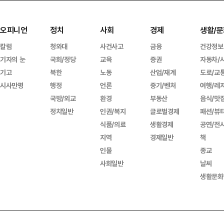
오피니언
정치
사회
경제
생활/문
칼럼
청와대
사건사고
금융
건강정보
기자의 눈
국회/정당
교육
증권
자동차/
기고
북한
노동
산업/재계
도로/교
시사만평
행정
언론
중기/벤처
여행/레
국방/외교
환경
부동산
음식/맛
정치일반
인권/복지
글로벌경제
패션/뷰
식품/의료
생활경제
공연/전
지역
경제일반
책
인물
종교
사회일반
날씨
생활문화