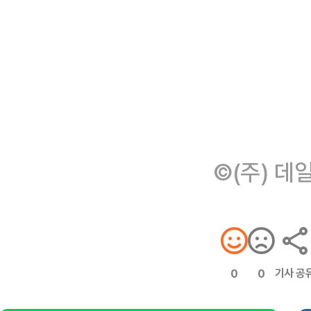
©(주) 데
기사 공
0
0