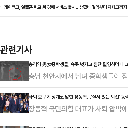
케이뱅크, 알뜰폰 비교·AI 경매 서비스 출시…생활비 절약부터 재테크까지
관련기사
충격의 男女중학생들, 속옷 벗기고 집단 촬영하더니 그
충남 천안시에서 남녀 중학생들이 집
이 피해 학생에게 보복 폭행을 한 것
장애가 있는 중학교 3학년 학생 A군
사퇴 요구에 징계로 답한 장동혁…'질서 있는 퇴진' 동
장동혁 국민의힘 대표가 사퇴 압박에 맞
를 받고 있는 중학생 7명 중 일부가 
내에선 당대표 거취 문제에 대해 신
했다.공개된 영상에는 남녀 학생 7명