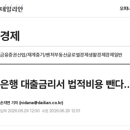
오피
경제
금융
증권
산업/재계
중기/벤처
부동산
글로벌경제
생활경제
경제일반
은행 대출금리서 법적비용 뺀다…
손지연 기자 (nidana@dailian.co.kr)
입력 2026.06.29 12:00 수정 2026.06.29 12:01