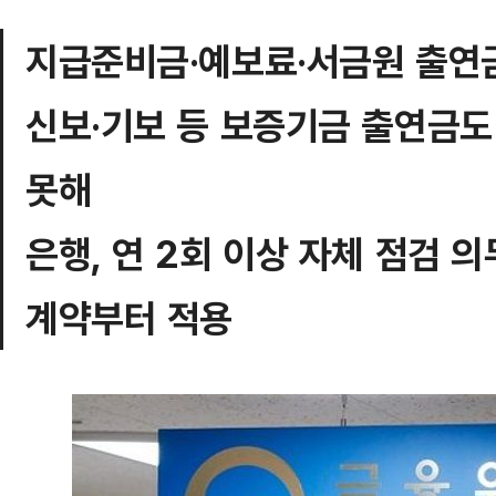
지급준비금·예보료·서금원 출연금
신보·기보 등 보증기금 출연금도
못해
은행, 연 2회 이상 자체 점검 의
계약부터 적용