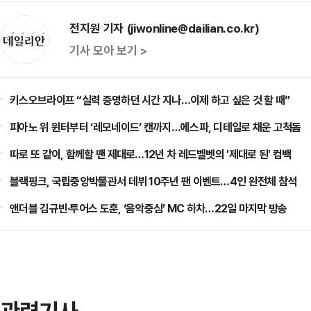
전지원 기자 (jiwonline@dailian.co.kr)
기사 모아 보기 >
키스오브라이프 “실력 증명하던 시간 지나…이제 하고 싶은 것 할 때”
피아노 위 윈터부터 ‘레모네이드’ 캔까지…에스파, 디테일로 채운 고척돔
따로 또 같이, 함께할 땐 제대로…12년 차 레드벨벳의 '제대로 된' 컴백
블랙핑크, 국립중앙박물관서 데뷔 10주년 팬 이벤트…4인 완전체 참석
앤더블 김규빈·투어스 도훈, ‘음악중심’ MC 하차…22일 마지막 방송