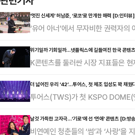
관련기사
‘멋진 신세계’ 허남준, ‘로코’로 만개한 매력 [D:인터뷰]
‘유어 아너’에서 무자비한 권력자의
이번에는 로맨스로 시청자들을 설레게
진 흔치 않은 로코 남주였다. 그러
위기일까 기회일까…넷플릭스에 길들여진 한국 콘텐츠, 
K콘텐츠를 둘러싼 시장 지표들은 현
을 자유자재로 오가며 매력을 만개시
생태계의 부실이라는 두 개의 상반된
씌어 ‘악질’해진 무명배우 신서리(
미디어 시장조사업체 옴디아(Omdia
더 넓어진 우리 ‘42’...투어스, 첫 체조 입성도 꽉 채웠다
악질재벌 차세계의 전쟁 같은 로맨스를
투어스(TWS)가 첫 KSPO DOME
3월 기준 한국 콘텐츠의 넷플릭스 글
주인공 차세계를 연기했다.안하무인 
초부터 청량한 팀 컬러를 밀고 온 이
미국(596억 시간)에 이어 전 세계 
을 자아내는가 하면…
보여주지 않았다. 휘몰아치는 세트리스
날것 가득한 고자극…‘기로’에 선 ‘연애’ 콘텐츠 [D:방송
가 중에서는 독보적인 1위의 수치로,
비연예인 청춘들의 ‘썸’과 ‘사랑’을 
한 동선, 새 유닛 무대까지 더하며 
많고 콘텐츠 강국인 영국의 거의 두