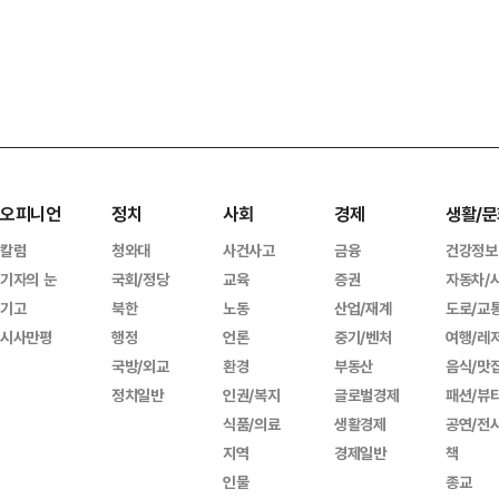
오피니언
정치
사회
경제
생활/문
칼럼
청와대
사건사고
금융
건강정보
기자의 눈
국회/정당
교육
증권
자동차/
기고
북한
노동
산업/재계
도로/교
시사만평
행정
언론
중기/벤처
여행/레
국방/외교
환경
부동산
음식/맛
정치일반
인권/복지
글로벌경제
패션/뷰
식품/의료
생활경제
공연/전
지역
경제일반
책
인물
종교