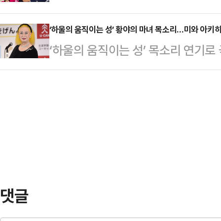
초대하고 파격 실험을 감행 중이다.
완성했다.투어스는 28일 서울 송파구
주’와 ‘유통기한 임박’ 사이 우려를 
‘하울의 움직이는 성’ 황야의 마녀 목소리…미와 아키
‘2026 투어스 투어 '24/7:포:유' 인
‘하울의 움직이는 성’ 목소리 연기로
벌 시청자들의 관심을 받았던 넷플릭스
'24/7:FOR:YOU' IN SEOUL
와 아키히로가 별세했다. 향년 91세
로 시청자들을 겨냥 중이다. 기상천
해 미와 아키히로가 지난 20일 노환
적으로 깨어나는 연애 세포를 포착하는
인의 뜻에 따라 가까운 친족 중심으
이어 모태솔로들의 연애기 다루는 ‘
태어난 고인의 본명은 마루야마 아키
‘모솔연애…
가수로 활동을 시작했고, 1957년 ‘
한 ‘요이토마케의 노래’는 노동자의 
사에…
댓글