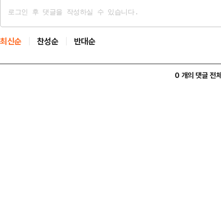
최신순
찬성순
반대순
0 개의 댓글 전