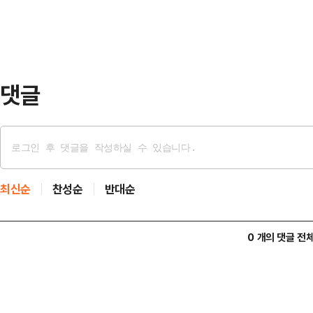
응원해주신 국민들께 진심으로 죄송하
물러난다”고 밝혔다.홍명보 감독이 
대회 조별리그 K조 경기…
댓글
최신순
찬성순
반대순
0 개의 댓글 전