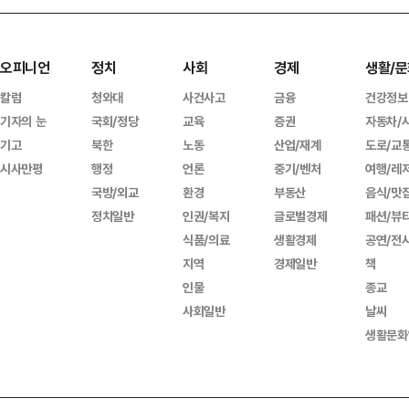
오피니언
정치
사회
경제
생활/문
칼럼
청와대
사건사고
금융
건강정보
기자의 눈
국회/정당
교육
증권
자동차/
기고
북한
노동
산업/재계
도로/교
시사만평
행정
언론
중기/벤처
여행/레
국방/외교
환경
부동산
음식/맛
정치일반
인권/복지
글로벌경제
패션/뷰
식품/의료
생활경제
공연/전
지역
경제일반
책
인물
종교
사회일반
날씨
생활문화