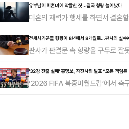
으로 흐르는 분위기지만, 장 대표가 
유부남이 미혼녀에 악랄한 짓…결국 형량 늘어났다
리카락을 잡아끌고 다니고는 몸 위에
미혼의 재력가 행세를 하면서 결혼할 
나선다면 새로운 국면으로 전환될 가
들은 장소를 옮기면서 폭행을 지속했
챙긴 유부남의 형량이 항소심에서 늘
치권에 따르면, 국민의힘은 29일 
건물 옥상에서…
범 부장판사)는 사기 혐의로 기소된 
전세사기꾼들 형량이 8년에서 8개월로…판사의 실수
에 나선다. 조정식 국회의장이 임의
판사가 판결문 속 형량을 구두로 잘
을 깨고 징역 1년을 선고했다고 밝
통보한 것에 대해 대응 방안을 논의하기
피고인이 항소심에서 중형을 선고받았
신을 미혼의 재력가라고 소개해 여성과
사퇴론이 분…
2-2형사부(강주리 부장판사)는 사
‘32강 진출 실패’ 홍명보, 자진사퇴 발표 “모든 책임은
배상 해야 하는데 돈이 부족하다. 돈
‘2026 FIFA 북중미월드컵’에서 
8개월을 선고한 원심을 파기하고 징
을 받는 등 지난 2023년 3월부터 2
지 못한 홍명보 감독이 결국 스스로
2021∼2023년 대전 일대에서 피
만원을…
일(이하 한국시각) 오전 대표팀의 
증금 약 144억원을 편취한 혐의로 
치바스 베르데 바예에서 취재진과 만
주택은 '무자본 갭투자' 방식으로 건
자신이 직접 작성한 입장문을 발표한
으로 조사됐다.해당 사건은…