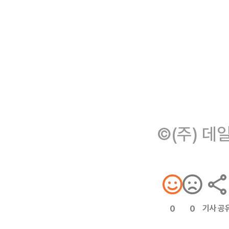
©(주) 데
기사 공
0
0