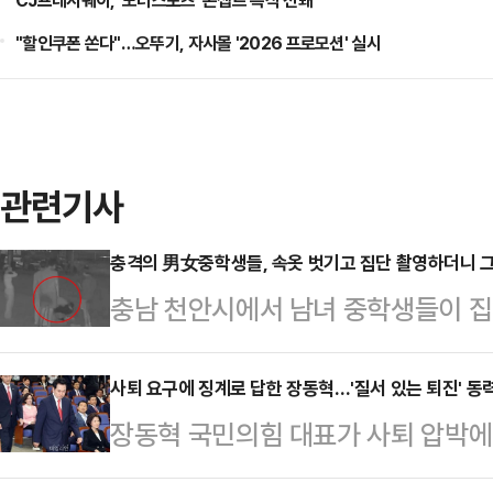
CJ프레시웨이, '모터스포츠' 콘셉트 특식 선봬
"할인쿠폰 쏜다"…오뚜기, 자사몰 '2026 프로모션' 실시
관련기사
충격의 男女중학생들, 속옷 벗기고 집단 촬영하더니 그
충남 천안시에서 남녀 중학생들이 집
이 피해 학생에게 보복 폭행을 한 것
장애가 있는 중학교 3학년 학생 A군
사퇴 요구에 징계로 답한 장동혁…'질서 있는 퇴진' 동
장동혁 국민의힘 대표가 사퇴 압박에 맞
를 받고 있는 중학생 7명 중 일부가 
내에선 당대표 거취 문제에 대해 신
했다.공개된 영상에는 남녀 학생 7명