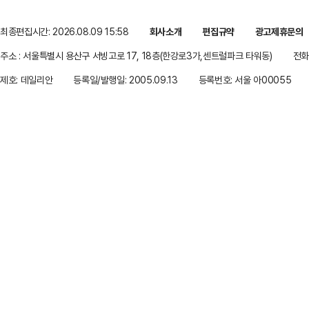
최종편집시간: 2026.08.09 15:58
회사소개
편집규약
광고제휴문의
주소 : 서울특별시 용산구 서빙고로 17, 18층(한강로3가,센트럴파크 타워동)
전화 
제호: 데일리안
등록일/발행일: 2005.09.13
등록번호: 서울 아00055