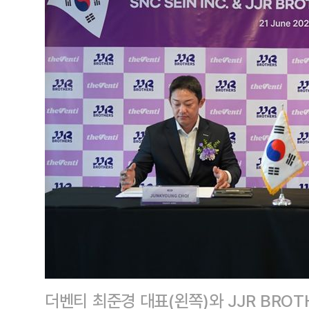
더벤티 최준경 대표(왼쪽)와 JJR BROTH