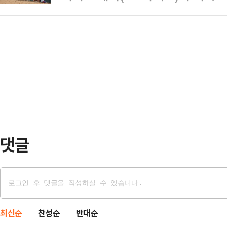
음으로 올스타 팬 투표 최다 득표를 
합적으로 검토한 끝에 선수 교체를 
환…
각) 2026 올스타전 팬 투표 1차 
움전까지 소화하고 팀을 떠나기로 결
해 메이저리그 전체 최다 득표 1위
으로부터 방출 소식을 들었고, 26일
리그(AL)와 내셔널리그(NL)를 통틀
데이비슨…
빅리그 데뷔 이후 이번이 처음이다.이
선) 결과와 관계없이 NL 지명타자 
다.MLB는…
댓글
최신순
찬성순
반대순