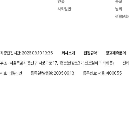
인물
종교
사회일반
날씨
생활문화
최종편집시간: 2026.08.10 13:36
회사소개
편집규약
광고제휴문의
주소 : 서울특별시 용산구 서빙고로 17, 18층(한강로3가,센트럴파크 타워동)
전화 
제호: 데일리안
등록일/발행일: 2005.09.13
등록번호: 서울 아00055