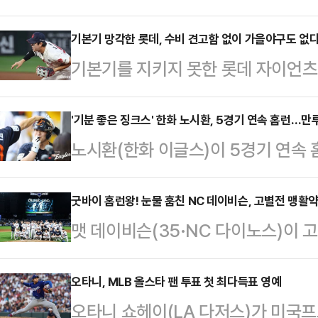
번 승리와 인연을 맺지 못했다.류현
린 2026 신한 SOL KBO리그 S
기본기 망각한 롯데, 수비 견고함 없이 가을야구도 없
기본기를 지키지 못한 롯데 자이언츠
닝 6피안타 무사사구 7탈삼진 1실점
롯데 자이언츠는 27일 부산 사직야구
에서 마운드를 넘겼지만 불펜이 8회
스와의 홈경기서 7-8 역전패를 당했
'기분 좋은 징크스' 한화 노시환, 5경기 연속 홈런…만
다.지난 23일 두산과 홈경기서 6이
노시환(한화 이글스)이 5경기 연속
하위에서 벗어나 중위권 싸움에 불을
를 펼치고도 타선이 터지지 않아 승리
27일 인천 SSG랜더스필드에서 펼쳐진 
렸다. 시즌 전적 32승 41패 2무(승
에 나섰지만…
랜더스전에서 5번 타자(3루수)로 선
굿바이 홈런왕! 눈물 훔친 NC 데이비슨, 고별전 맹활약
와의 격차가 5경기 차로 벌어지며 
맷 데이비슨(35·NC 다이노스)이 
다.노시환의 파워는 이날도 계속됐다.7
날 패배가 더욱 뼈아픈 이유는 단순한 
슴을 적셨다.NC는 26일 창원 NC파크
어선 노시환은 SSG 좌완 박시후의 
다.…
리그’ 키움 히어로즈전에서 10-4 
오타니, MLB 올스타 팬 투표 첫 최다득표 영예
㎞)을 때려 좌측 펜스 넘어가는 홈런
오타니 쇼헤이(LA 다저스)가 미국프
자 교체를 발표했다.NC는 "2026
속 터진 홈런이다. 전날 프로 데뷔 