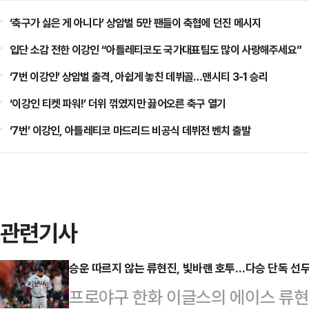
‘축구가 싫은 게 아니다’ 상암벌 5만 팬들이 축협에 던진 메시지
입단 소감 전한 이강인 “아틀레티코도 국가대표팀도 많이 사랑해주세요”
‘7번 이강인’ 상암벌 출격, 아쉽게 놓친 데뷔골…맨시티 3-1 승리
‘이강인 티켓 파워!’ 더위 꺾였지만 끓어오른 축구 열기
‘7번’ 이강인, 아틀레티코 마드리드 비공식 데뷔전 벤치 출발
관련기사
승운 따르지 않는 류현진, 빛바랜 호투…다승 단독 선두
프로야구 한화 이글스의 에이스 류현