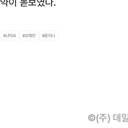
약이 돋보였다.
#LPGA
#유해란
#윤이나
©(주) 데