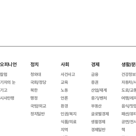
오피니언
정치
사회
경제
생활/문
칼럼
청와대
사건사고
금융
건강정보
기자의 눈
국회/정당
교육
증권
자동차/
기고
북한
노동
산업/재계
도로/교
시사만평
행정
언론
중기/벤처
여행/레
국방/외교
환경
부동산
음식/맛
정치일반
인권/복지
글로벌경제
패션/뷰
식품/의료
생활경제
공연/전
지역
경제일반
책