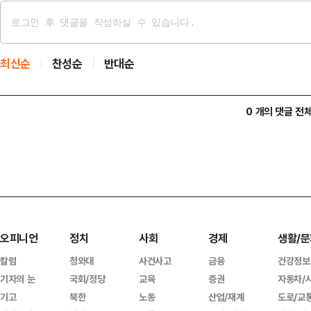
최신순
찬성순
반대순
0 개의 댓글 전
오피니언
정치
사회
경제
생활/문
칼럼
청와대
사건사고
금융
건강정보
기자의 눈
국회/정당
교육
증권
자동차/
기고
북한
노동
산업/재계
도로/교