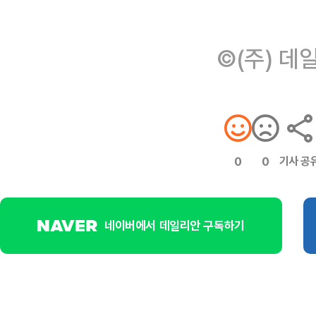
©(주) 데
기사 공
0
0
네이버에서 데일리안 구독하기