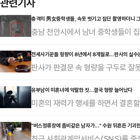
관련기사
충격의 男女중학생들, 속옷 벗기고 집단 촬영하더니 그
충남 천안시에서 남녀 중학생들이 집
이 피해 학생에게 보복 폭행을 한 것
장애가 있는 중학교 3학년 학생 A군
전세사기꾼들 형량이 8년에서 8개월로…판사의 실수
판사가 판결문 속 형량을 구두로 잘
를 받고 있는 중학생 7명 중 일부가 
피고인이 항소심에서 중형을 선고받았
했다.공개된 영상에는 남녀 학생 7명
2-2형사부(강주리 부장판사)는 사
유부남이 미혼녀에 악랄한 짓…결국 형량 늘어났다
리카락을 잡아끌고 다니고는 몸 위에
미혼의 재력가 행세를 하면서 결혼할 
8개월을 선고한 원심을 파기하고 징
들은 장소를 옮기면서 폭행을 지속했
챙긴 유부남의 형량이 항소심에서 늘
2021∼2023년 대전 일대에서 피
건물 옥상에서…
범 부장판사)는 사기 혐의로 기소된 
"버스정류장에 좀비같은 남자가…" 수원 뒤흔든 기괴
증금 약 144억원을 편취한 혐의로 
최근 사회관계망서비스(SNS)를 중심
을 깨고 징역 1년을 선고했다고 밝