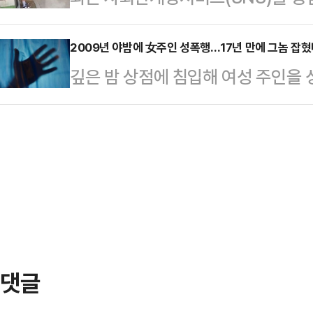
주택은 '무자본 갭투자' 방식으로 건
영상 속의 30대 남성이 경찰에 붙
신을 미혼의 재력가라고 소개해 여성과
으로 조사됐다.해당 사건은…
류 관리에 관한 법률 위반 혐의로 A
2009년 야밤에 女주인 성폭행…17년 만에 그놈 잡
배상 해야 하는데 돈이 부족하다. 돈
깊은 밤 상점에 침입해 여성 주인을
12시 30분께 수원시 권선구의 한
을 받는 등 지난 2023년 3월부터 2
남성이 범행 17년 만에 실형을 선고
을 투약한 상태로 돌아다닌 혐의를 받
만원을…
형사11부(김송현 부장판사)는 특수
세로 양팔을 힘없이 축 늘어뜨린 채 
(51) 씨에게 징역 7년 6개월을 선고
영상을 SNS에 올렸다.해당 동영상은
전 3시께 전북 전주시 한 점포에 침
리를 연…
원을 빼앗은 혐의로 재판에 넘겨졌다
져나가 경찰에 붙잡히지 않았다. 이후
년 3월 …
댓글