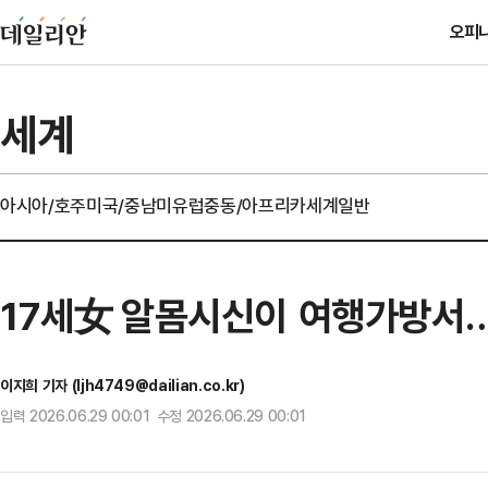
오피
세계
아시아/호주
미국/중남미
유럽
중동/아프리카
세계일반
17세女 알몸시신이 여행가방서…
이지희 기자 (ljh4749@dailian.co.kr)
입력 2026.06.29 00:01 수정 2026.06.29 00:01