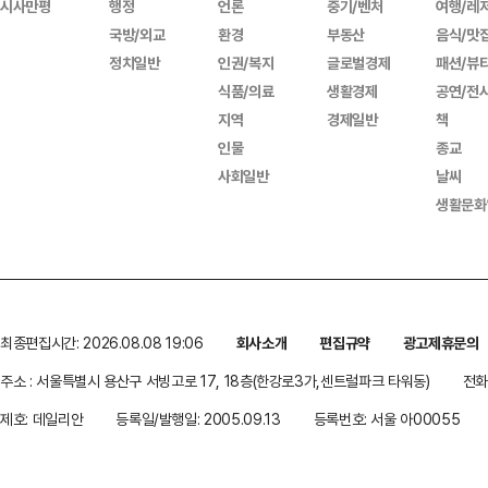
시사만평
행정
언론
중기/벤처
여행/레
국방/외교
환경
부동산
음식/맛
정치일반
인권/복지
글로벌경제
패션/뷰
식품/의료
생활경제
공연/전
지역
경제일반
책
인물
종교
사회일반
날씨
생활문화
최종편집시간: 2026.08.08 19:06
회사소개
편집규약
광고제휴문의
주소 : 서울특별시 용산구 서빙고로 17, 18층(한강로3가,센트럴파크 타워동)
전화 
제호: 데일리안
등록일/발행일: 2005.09.13
등록번호: 서울 아00055