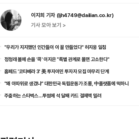
이지희 기자 (ljh4749@dailian.co.kr)
기사 모아 보기 >
"우리가 지지했던 인간들이 이 꼴 만들었다" 허지웅 일침
정청래 볼에 손을 '콕' 이지은 "특별 관계로 몰면 고소한다"
홈페드 '코타베라 3' 美 투자이민 투자자 모집 마무리 단계
"왜 이따위로 생겼냐" 대한민국 독립운동가 조롱, 中플랫폼에 떡하니
주춤하는 스타벅스…투썸에 석 달째 카드 결제액 밀려