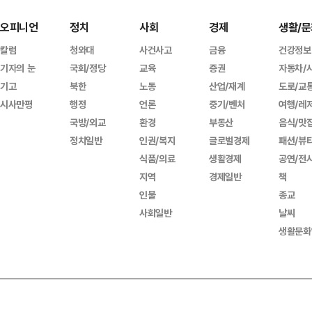
오피니언
정치
사회
경제
생활/문
칼럼
청와대
사건사고
금융
건강정보
기자의 눈
국회/정당
교육
증권
자동차/
기고
북한
노동
산업/재계
도로/교
시사만평
행정
언론
중기/벤처
여행/레
국방/외교
환경
부동산
음식/맛
정치일반
인권/복지
글로벌경제
패션/뷰
식품/의료
생활경제
공연/전
지역
경제일반
책
인물
종교
사회일반
날씨
생활문화