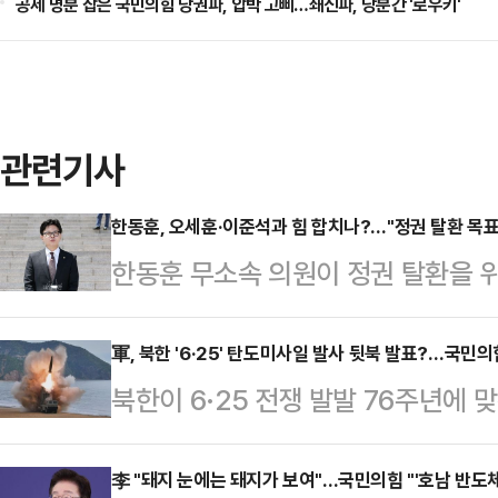
공세 명분 잡은 국민의힘 당권파, 압박 고삐…쇄신파, 당분간 '로우키'
관련기사
한동훈, 오세훈·이준석과 힘 합치나?…"정권 탈환 목표
한동훈 무소속 의원이 정권 탈환을 
혁신당 대표 등 보수 정치인과 협력할
후 공개된 일본 아사히 신문과의 인터
軍, 북한 '6·25' 탄도미사일 발사 뒷북 발표?…국민
북한이 6·25 전쟁 발발 76주년에
장, 이 대표와 함께 역할을 할 것인가
하루 지나 해당 사실을 발표했다. 국
복하고 국민 신뢰를 얻어 정권을 되
를 강조하기 위해 의도적으로 미사일
李 "돼지 눈에는 돼지가 보여"…국민의힘 "'호남 반도체
누구와도 협력하겠다"고 밝혔다.오 