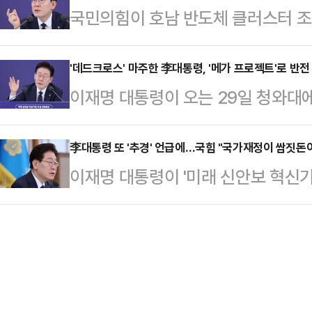
국민의힘이 호남 반도체 클러스터 조
국민의힘 의원은 28일 페이스북을 통
것을 두고선 "보수 재건에 대한 열망
게 반박하자 "정부의 갑작스러운 호
사했지만, 정부는 하루가 지나 북한이
명 정권의 실…
시장이 일제히 우려를 표하는 것은 
'데드크로스' 마주한 李대통령, '메가 프로젝트'로 반전
사된 방사포 등 십여 발을 포착했다'고
이재명 대통령이 오는 29일 청와대
수석대변인은 28일 논평을 통해 "국
우겠다고 국가의 안위를 내팽개쳐서
국민보고회'를 직접 주재한다. 반도체
면서 이같이 말했다.앞서 이 대통령은
26일 오전 북…
터센터, 피지컬 AI·로봇 등 3대 분
李대통령 또 '추경' 언급에…국힘 "국가재정이 쌈짓돈이냐
눈에는 부처가 보이고, 돼지 눈에는 
이재명 대통령이 '미래 신안보 혁신
1·2위 기업들의 초대형 국내 투자 
이후 다른 게시물을 통해서도 "국가
(GPU) 부족 문제를 해결하기 위해
행보가 데드크로스 국면을 벗어날 기
목 비틀어 강요하…
시사한 것을 두고 여야는 27일 공
실장은 지난 26일 유튜브 채널 '김
은 이날 논평을 통해 "지지율 하락하자
29일 행사 윤곽을 미리 공개했다. 
경'에 군불을 때는 것"이라며 "국민
든 …