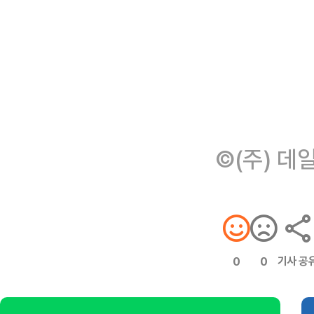
©(주) 데
기사 공
0
0