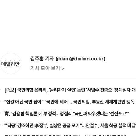
김주훈 기자 (jhkim@dailian.co.kr)
기사 모아 보기 >
[속보] 국민의힘 윤리위, '돌려차기 실언' 논란 '서범수·진종오' 징계절차 
"집값 아닌 국민 잡아" "국민에 테러"…국민의힘, 부동산 세제개편안 맹폭
靑, '김용범 책임론'에 부정적…정점식 "국민과 싸우겠다는 '선전포고'"
"'닥공' 강조하던 李정부, 실상은 공급 포기"…안철수, 서울 착공 실적 미달