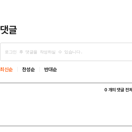
는 얄팍한 심산"이라고 비판했다.박 
필요한 국가 과제"라면서도 "경쟁력
와 규제 혁신…
댓글
최신순
찬성순
반대순
0 개의 댓글 전