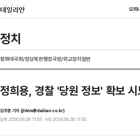
오피
정치
청와대
국회/정당
북한
행정
국방/외교
정치일반
정희용, 경찰 '당원 정보' 확보 
김주훈 기자 (jhkim@dailian.co.kr)
입력 2026.06.28 11:55 수정 2026.06.28 11:55