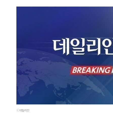
ⓒ데일리안