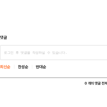
"홍콩에 있는 (삼성전자·SK하이닉스
표 발표가 투자심리…
자를 환류하기 위한 방안으로 (도입)
작용이 너무 커져 정부가 고민이 굉장
"지난해 고환율 국면…
댓글
최신순
찬성순
반대순
0 개의 댓글 전