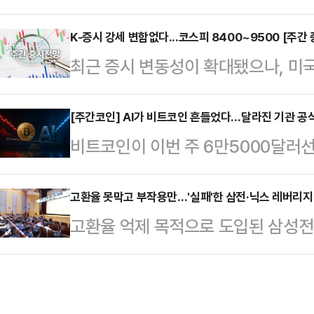
시점이 올 수도 있다며 그럴 경우 이
로 토너먼트에 추가 합류한다.한국이
을 놨다. 미군은 이란을 추가 공습한
K-증시 강세 변함없다...코스피 8400~9500 [주간 
이날 열리는 3개조 경기 결과가 중요
최근 증시 변동성이 확대됐으나, 미
서 중동 정세가 최고 수위의 긴장 국
출 확률이 전날 30% 초반대까지 떨
실적 기대감이 높아지고 있다.이에 
르면 트럼프 대통령은 이날 자신 소
히 선…
8400~9500선을 제시했다.28일
[주간코인] AI가 비트코인 흔들었다…달라진 기관 공
해 “미국 항공기가 휴전합의 위반을 
비트코인이 이번 주 6만5000달러
지수는 전 거래일 대비 519.09포인트
시설과 해안 레이더 기지를 타격했다
롤러코스터 장세를 연출했다.27일 
쳤다.지난주(22~26일) 코스피는 8
못할 가능성이 …
따르면 비트코인은 지난 22일 6만4
고환율 못막고 부작용만…'실패'한 삼전·닉스 레버리지
등 극심한 변동성을 보였다.22일에
고환율 억제 목적으로 도입된 삼성전
5000달러선을 회복했지만, 25일 
23일과 26일에는 외국인과 기관의 
이 증시 변동성과 투자자 피해 우려
다시 6만 달러선을 회복했다.주 초에
브…
'반성'과 '후회'를 언급하며 사실상 
험자산 투자심리를 자극하며 반등을
의도 금감원 본원에서 진행된 기자
했다.연방준비제도(Fed)의 매파적 