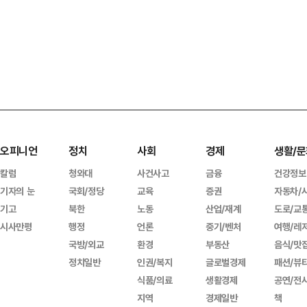
오피니언
정치
사회
경제
생활/문
칼럼
청와대
사건사고
금융
건강정보
기자의 눈
국회/정당
교육
증권
자동차/
기고
북한
노동
산업/재계
도로/교
시사만평
행정
언론
중기/벤처
여행/레
국방/외교
환경
부동산
음식/맛
정치일반
인권/복지
글로벌경제
패션/뷰
식품/의료
생활경제
공연/전
지역
경제일반
책