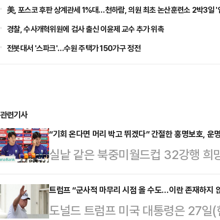
美, 포스코 후판 상계관세 1%대…천하람, 의원 최초 논산훈련소 2박3일 '
경찰, 수사개혁위원에 검사 출신 이윤제 교수 추가 위촉
전봇대서 '스파크'…수원 주택가 150가구 정전
관련기사
“기회 온다면 머리 박고 뛰겠다” 간절한 홍명보호, 운
실낱 같은 북중미월드컵 32강행 희
명이 결정된다.A조 조별리그 일정을 1
보호는 현재 3위 12팀 중 8위로 
트럼프 “군사적 마무리 시점 올 수도…이란 존재하지 않
도널드 트럼프 미국 대통령은 27일
조 1, 2위가 32강에 직행하고 3위