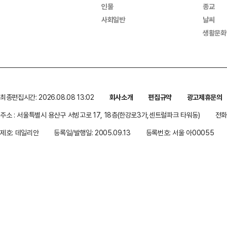
인물
종교
사회일반
날씨
생활문화
최종편집시간: 2026.08.08 13:02
회사소개
편집규약
광고제휴문의
주소 : 서울특별시 용산구 서빙고로 17, 18층(한강로3가,센트럴파크 타워동)
전화 
제호: 데일리안
등록일/발행일: 2005.09.13
등록번호: 서울 아00055