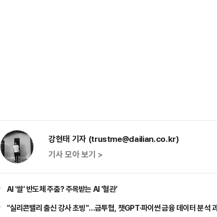
강현태 기자 (trustme@dailian.co.kr)
기사 모아 보기 >
AI '쌀' 반도체 주춤? 주목받는 AI '혈관'
"실리콘밸리 출신 강사 초빙"…금투협, 챗GPT·파이썬 금융 데이터 분석 