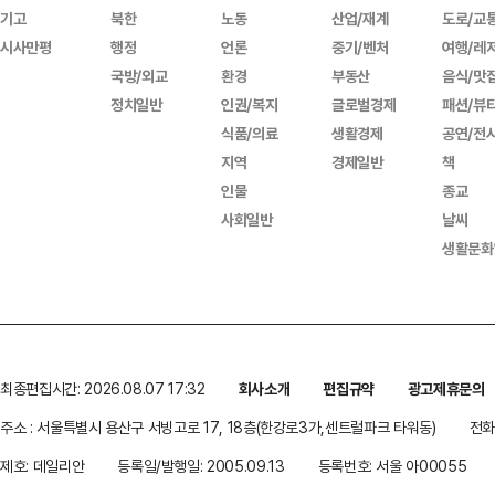
기고
북한
노동
산업/재계
도로/교
시사만평
행정
언론
중기/벤처
여행/레
국방/외교
환경
부동산
음식/맛
정치일반
인권/복지
글로벌경제
패션/뷰
식품/의료
생활경제
공연/전
지역
경제일반
책
인물
종교
사회일반
날씨
생활문화
최종편집시간: 2026.08.07 17:32
회사소개
편집규약
광고제휴문의
주소 : 서울특별시 용산구 서빙고로 17, 18층(한강로3가,센트럴파크 타워동)
전화 
제호: 데일리안
등록일/발행일: 2005.09.13
등록번호: 서울 아00055