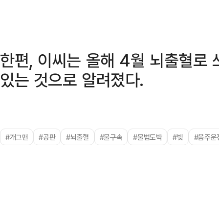
한편, 이씨는 올해 4월 뇌출혈로
있는 것으로 알려졌다.
#개그맨
#공판
#뇌출혈
#불구속
#불법도박
#빚
#음주운