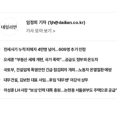
임정희 기자 (1jh@dailian.co.kr)
기사 모아 보기 >
전세사기 누적 피해자 4만명 넘어…609명 추가 인정
오세훈 “부동산 세제 개편, 국가 폭력”…공급도 정부와 온도차
국토부, 건설업계 폭염안전 긴급 점검회의 개최…노동자 온열질환 예방
대우건설, 김보현 대표 사임…후임 ‘대우맨’ 이강석 상무
이성훈 LH 사장 “보상 인력 대폭 충원…논현동 서울본부도 주택으로 공급