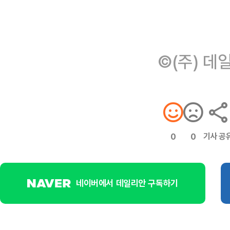
©(주) 데
기사 공
0
0
네이버에서 데일리안 구독하기