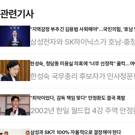
관련기사
"지역감정 부추긴 김용범 사퇴해야"…국민의힘, '호남 
삼성전자와 SK하이닉스가 호남·충
자하는 것을 두고 정치권을 중심으로
정당의 텃밭인 탓에 '지역 특혜' 의
한성숙, 청담동 미용실 의혹에 "너무 선정적" 울컥…여
한성숙 국무총리 후보자가 인사청문
사태의 배후로 김용범 청와대 정책
두고 "수용하기 어렵다"며 울컥하는 
최고위원은 26일 국회에서 기자회견
리를 손질해온 미용실 원장이라는 야
"최악이었다, 감독 책임 맞다" 안정환도 결국 폭발
지역감정의 늪으로 끌고 가는 김 실
2002년 한일 월드컵 4강 주역 
하게 반박한 것이다.한성숙 후보자는
SK하이닉스가 호남에 대규모 반도체
국과의 2026 북중미 월드컵 A조 
민의힘 의원이 강남구 역삼동 오피스
혹이 커지고 있기 때문"이…
쓴소리를 쏟아냈다.안정환은 25일 
삼성과 SK가 100% 자율적으로 결정해야 한다
담당해온 미용실 원장"이라며 "후보