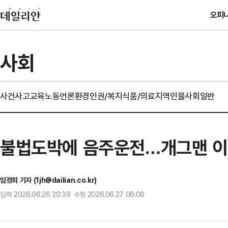
오피
사회
사건사고
교육
노동
언론
환경
인권/복지
식품/의료
지역
인물
사회일반
불법도박에 음주운전…개그맨 이
임정희 기자 (1jh@dailian.co.kr)
입력 2026.06.26 20:39 수정 2026.06.27 06:08