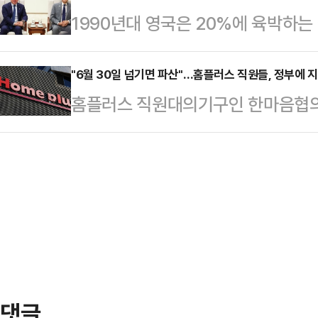
1990년대 영국은 20%에 육박하
3경기 중 최악이었다"며 대표팀의 
대가성 특혜를 준 것인가. 우회 증
기업을 유치했다. 당시만 해도 글로
체를 느끼지 못했다"며 "결국 팀을 
나섰다.한 후보자는 …
북부의 티사이드에, LG전자도 잉글
"6월 30일 넘기면 파산"…홈플러스 직원들, 정부에 
은 불가피하다"고 작심 발언을 이어
홈플러스 직원대의기구인 한마음협의
전공장을 설립했다. 현대전자(지금의
함이 없었다. '졌잘싸'도 아니다"라
에 홈플러스 파산을 막기 위한 지원
에 36억 달러 규모의 메모리 반도체
느껴졌다"고 …
"전 직원들이 회생을 위해 뼈를 깎
이던 한국 기업들에게 투자유치의 진
더 이상 지속이 어렵다"며 "6월 3
하면서 마음을 사로 잡았다. 엘리자베
을 피하기 어렵다"고 밝혔다.이어 "
하는 등 한국 기업들은 어…
자금 대출이 이뤄질 수 있도록 정부가
주주인 MBK파트너스와 김병주 파트
의사를 밝힌 만큼 최대…
댓글