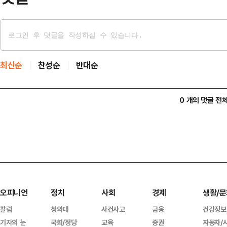
최신순
찬성순
반대순
0 개의 댓글 전
오피니언
정치
사회
경제
생활/문
칼럼
청와대
사건사고
금융
건강정보
기자의 눈
국회/정당
교육
증권
자동차/