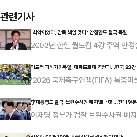
관련기사
"최악이었다, 감독 책임 맞다" 안정환도 결국 폭발
2002년 한일 월드컵 4강 주역 
국과의 2026 북중미 월드컵 A조 
쓴소리를 쏟아냈다.안정환은 25일 
의도적 피하기? 독일, 에콰도르에 역전패…한국 32강
‘2026 국제축구연맹(FIFA) 북중
3경기 중 최악이었다"며 대표팀의 
전패를 당했다. 한국으로서는 좋지 않
체를 느끼지 못했다"며 "결국 팀을 
국시각) 미국 뉴욕 뉴저지 스타디움에
李대통령도 결국 '보완수사권 폐지'로 선회…전대 앞둔
은 불가피하다"고 작심 발언을 이어
이재명 정부가 검찰 보완수사권 폐
에서 에콰도르에 1-2로 역전패를 당
함이 없었다. '졌잘싸'도 아니다"라
주당 전당대회 구도에도 적잖은 파장이
출을 확정했던 독일은 동 시간대 퀴
느껴졌다"고 …
삼성과 SK가 100% 자율적으로 결정해야 한다