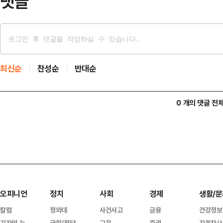
댓글
최신순
찬성순
반대순
0 개의 댓글 전
오피니언
정치
사회
경제
생활/문
칼럼
청와대
사건사고
금융
건강정보
기자의 눈
국회/정당
교육
증권
자동차/