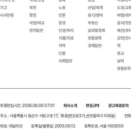
기고
북한
노동
산업/재계
도로/교
시사만평
행정
언론
중기/벤처
여행/레
국방/외교
환경
부동산
음식/맛
정치일반
인권/복지
글로벌경제
패션/뷰
식품/의료
생활경제
공연/전
지역
경제일반
책
인물
종교
사회일반
날씨
생활문화
최종편집시간: 2026.08.09 07:01
회사소개
편집규약
광고제휴문의
주소 : 서울특별시 용산구 서빙고로 17, 18층(한강로3가,센트럴파크 타워동)
전화 
제호: 데일리안
등록일/발행일: 2005.09.13
등록번호: 서울 아00055