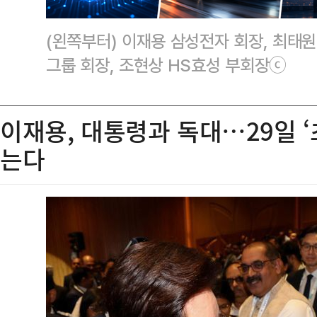
(왼쪽부터) 이재용 삼성전자 회장, 최태원
그룹 회장, 조현상 HS효성 부회장ⓒ
이재용, 대통령과 독대…29일 ‘
는다