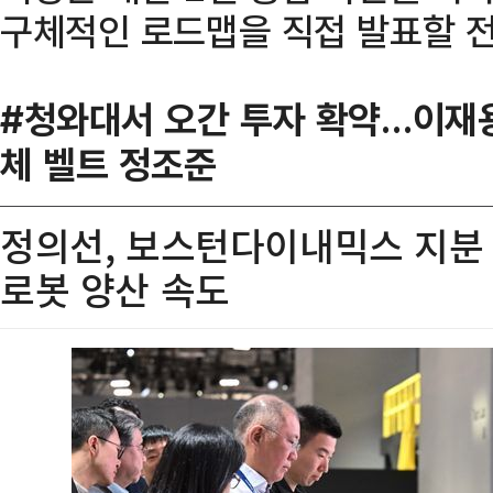
구체적인 로드맵을 직접 발표할 전
#청와대서 오간 투자 확약…이재용
체 벨트 정조준
정의선, 보스턴다이내믹스 지분 ‘
로봇 양산 속도