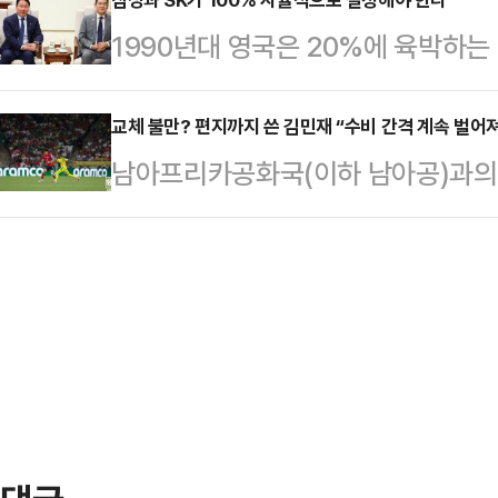
외적 보완수사권 허용' 기조가 폐
승점서 동률을 이뤘지만 승자승 원칙
1990년대 영국은 20%에 육박하
앞둔 민주당 당권주자들의 압박이 영
드로 32강 토너먼트 진출의 실낱 
기업을 유치했다. 당시만 해도 글로
히 정청래 전 대표 등 당권주자들이
한 독일의 패배…
북부의 티사이드에, LG전자도 잉글
교체 불만? 편지까지 쓴 김민재 “수비 간격 계속 벌어
을 경쟁적으로 내세워 온 상황에서 
남아프리카공화국(이하 남아공)과의 ‘
전공장을 설립했다. 현대전자(지금의
으로 당권주자들의 손을 들어준 모양
드컵’ 조별리그 최종전 교체 과정에서
에 36억 달러 규모의 메모리 반도체
부서울청사에서 긴급 브리핑을 …
에 대해 해명했다.홍명보 감독이 이
이던 한국 기업들에게 투자유치의 진
멕시코 과달루페의 몬테레이 스타디움
하면서 마음을 사로 잡았다. 엘리자베
3차전에서 남아공에 0-1로 패했다.
하는 등 한국 기업들은 어…
를 유지했던 한국은 남아공전에서 비
나설 수 있는 유리한 상황이었지만, 이
에 그치…