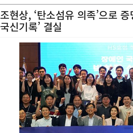
조현상, ‘탄소섬유 의족’으로 
국신기록’ 결실