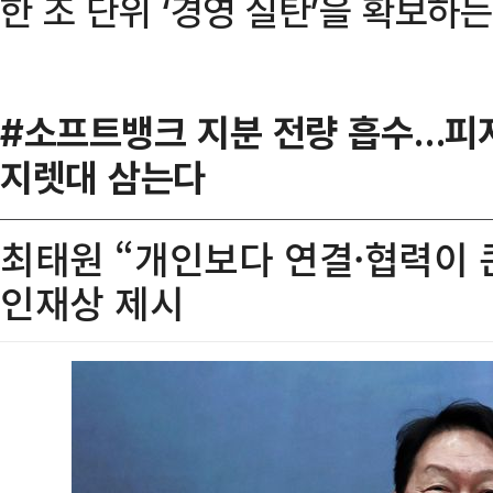
한 조 단위 ‘경영 실탄’을 확보하
#소프트뱅크 지분 전량 흡수…피지
지렛대 삼는다
최태원 “개인보다 연결·협력이 큰
인재상 제시