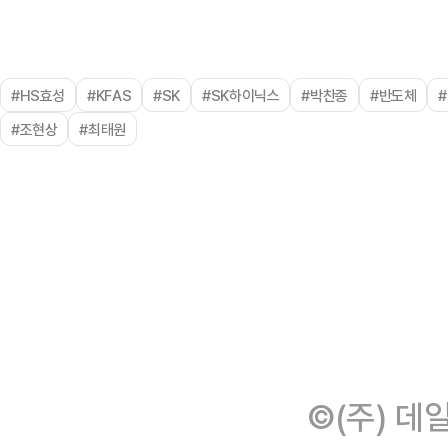
#HS효성
#KFAS
#SK
#SK하이닉스
#박찬종
#반도체
#조현상
#최태원
©(주) 데