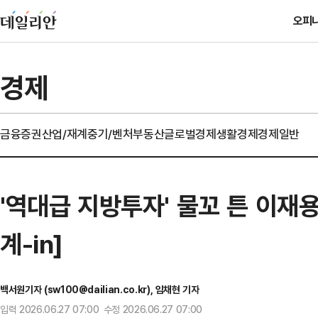
오피
경제
금융
증권
산업/재계
중기/벤처
부동산
글로벌경제
생활경제
경제일반
'역대급 지방투자' 물꼬 튼 이재용
계-in]
백서원기자 (sw100@dailian.co.kr), 임채현 기자
입력 2026.06.27 07:00 수정 2026.06.27 07:00