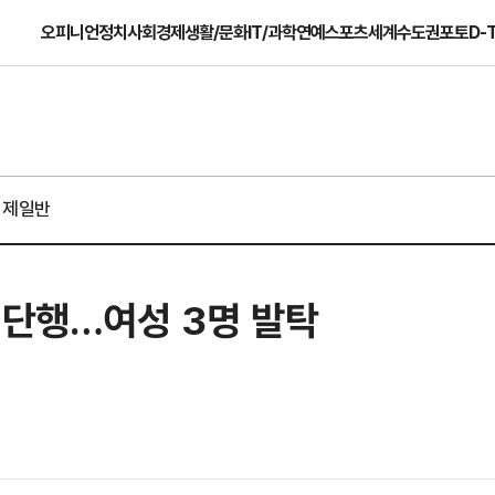
오피니언
정치
사회
경제
생활/문화
IT/과학
연예
스포츠
세계
수도권
포토
D-
경제일반
 단행…여성 3명 발탁