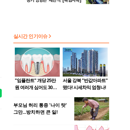
공기 영향은 ‘제한적’ [폭염지옥]