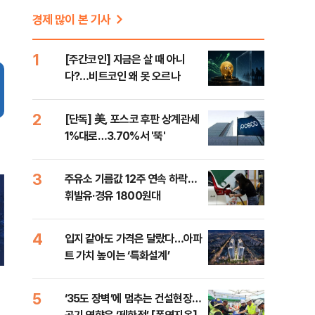
경제 많이 본 기사
1
[주간코인] 지금은 살 때 아니
다?…비트코인 왜 못 오르나
2
[단독] 美, 포스코 후판 상계관세
1%대로…3.70%서 '뚝'
3
주유소 기름값 12주 연속 하락…
휘발유·경유 1800원대
4
입지 같아도 가격은 달랐다…아파
트 가치 높이는 ‘특화설계’
5
‘35도 장벽’에 멈추는 건설현장…