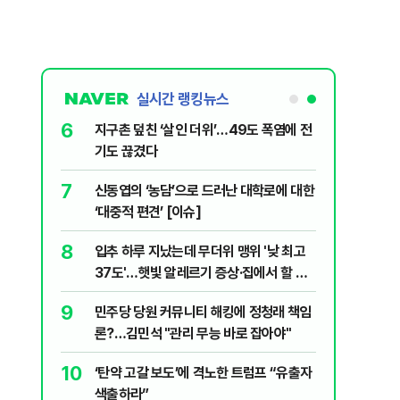
실시간 랭킹뉴스
6
살인사건, 미
지구촌 덮친 ‘살인 더위’…49도 폭염에 전
실체는?
기도 끊겼다
7
어린이 숨져…
신동엽의 ‘농담’으로 드러난 대학로에 대한
‘대중적 편견’ [이슈]
8
' 질타?…국
입추 하루 지났는데 무더위 맹위 '낮 최고
37도'…햇빛 알레르기 증상·집에서 할 수
있는 치료법 [오늘 날씨]
9
시아 화물
민주당 당원 커뮤니티 해킹에 정청래 책임
론?…김민석 "관리 무능 바로 잡아야"
10
파…“합의해
‘탄약 고갈 보도’에 격노한 트럼프 “유출자
색출하라”