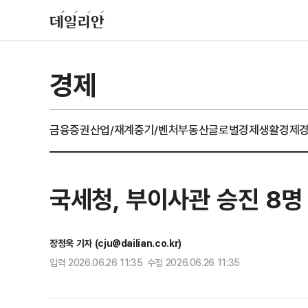
경제
금융
증권
산업/재계
중기/벤처
부동산
글로벌경제
생활경제
국세청, 부이사관 승진 8명
장정욱 기자 (cju@dailian.co.kr)
입력 2026.06.26 11:35 수정 2026.06.26 11:35