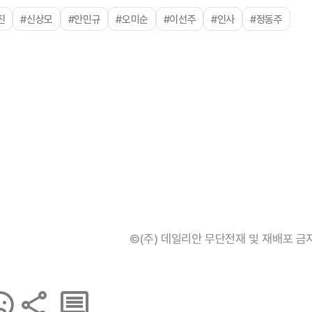
진
#신상모
#안민규
#오미순
#이선주
#인사
#정동주
©(주) 데일리안 무단전재 및 재배포 금