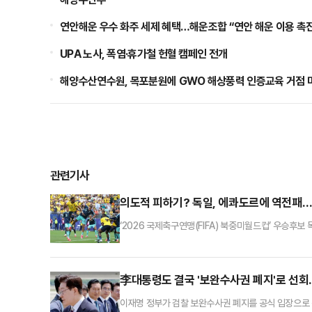
연안해운 우수 화주 세제 혜택…해운조합 “연안 해운 이용 촉진
UPA 노사, 폭염·휴가철 헌혈 캠페인 전개
해양수산연수원, 목포분원에 GWO 해상풍력 인증교육 거점 
관련기사
의도적 피하기? 독일, 에콰도르에 역전패…
‘2026 국제축구연맹(FIFA) 북중미월드컵’ 우승후
5시(한국시각) 미국 뉴욕 뉴저지 스타디움에서 열린 대
강 토너먼트 진출을 확정했던 독일은 동 시간대 퀴라소
자리를 지켰다.와일드카드로 32강 토너먼트 진출의 실
李대통령도 결국 '보완수사권 폐지'로 선회
이재명 정부가 검찰 보완수사권 폐지를 공식 입장으로