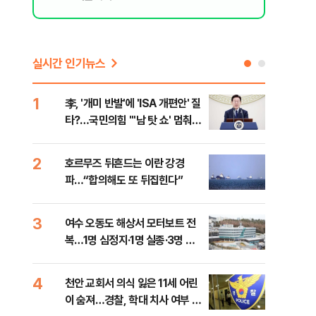
실시간 인기뉴스
1
6
李, '개미 반발'에 'ISA 개편안' 질
민주
타?…국민의힘 "'남 탓 쇼' 멈춰
청래
라"
능 
2
7
호르무즈 뒤흔드는 이란 강경
UA
파…“합의해도 또 뒤집힌다”
줄이
3
8
여수 오동도 해상서 모터보트 전
손현
복…1명 심정지·1명 실종·3명 경
통령
상
4
9
천안 교회서 의식 잃은 11세 어린
[주
이 숨져…경찰, 학대 치사 여부 수
다?