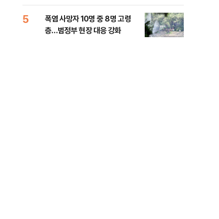
사
5
10
폭염 사망자 10명 중 8명 고령
송영
층…범정부 현장 대응 강화
'통
격해