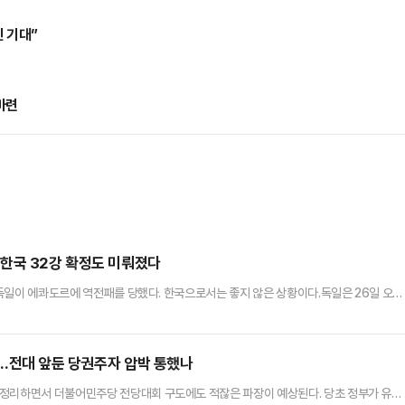
 기대”
마련
한국 32강 확정도 미뤄졌다
보 독일이 에콰도르에 역전패를 당했다. 한국으로서는 좋지 않은 상황이다.독일은 26일 오전
회 조별리그 E조 최종 3차전에서 에콰도르에 1-2로 역전패를 당했다.이미 2연승으로 3
를 2-0으로 제압한 코트디부아르와 승점서 동률을 이뤘지만 승자승 원칙에 따라 조 1위
낱 희망을 품고 있는 한국으로서는 예상치 못한 독일의 패배…
…전대 앞둔 당권주자 압박 통했나
 정리하면서 더불어민주당 전당대회 구도에도 적잖은 파장이 예상된다. 당초 정부가 유지