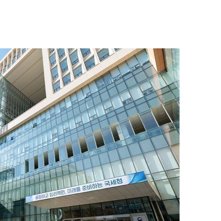
1
"숙련된 모습" 통영 60대女 
제로 갈 가능성 있나…범인의 
2
천안 교회서 의식 잃은 11세 
경찰, 학대 치사 여부 수사
3
李, '개미 반발'에 'ISA 개편안
민의힘 "'남 탓 쇼' 멈춰라"
4
부산 앞바다에 기름 유출한 러
선…해경 적발
5
호르무즈 뒤흔드는 이란 강경
도 또 뒤집힌다”