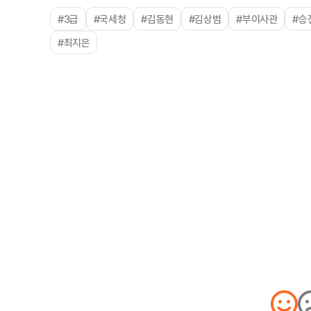
#3급
#국세청
#김동현
#김상범
#부이사관
#승
#최지은