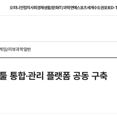
오피니언
정치
사회
경제
생활/문화
IT/과학
연예
스포츠
세계
수도권
포토
D-
게임/리뷰
과학일반
보안 툴 통합·관리 플랫폼 공동 구축