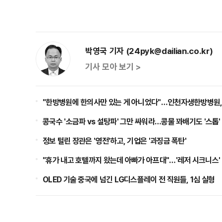
박영국 기자 (24pyk@dailian.co.kr)
기사 모아 보기 >
"한방병원에 한의사만 있는 게 아니었다"…인천자생한방병원, 
콩국수 '소금파 vs 설탕파' 그만 싸워라…콩물 꽈배기도 '스톱'
정보 털린 장관은 '영전'하고, 기업은 '과징금 폭탄'
"휴가 내고 호텔까지 왔는데 아빠가 아프대"…'레저 시크니스'
OLED 기술 중국에 넘긴 LG디스플레이 전 직원들, 1심 실형