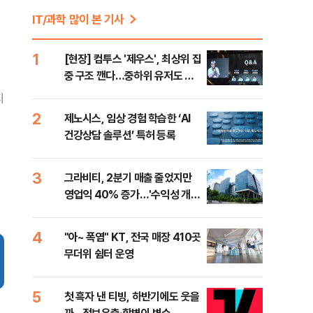
IT/과학 많이 본 기사
1
[현장] 컴투스 '제우스', 최상위 집
중 구조 깬다…중하위 유저도 품
는 MMORPG
지
2
제노시스, 임상 경험 학습한 ‘AI
건강상담 솔루션’ 특허 등록
3
그라비티, 2분기 매출 줄었지만
영업익 40% 증가…'수익성 개
선'
4
"아~ 폭염" KT, 전국 매장 410곳
무더위 쉼터 운영
5
첫 흑자 낸 티빙, 하반기에도 웃을