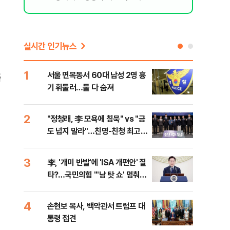
실시간 인기뉴스
1
6
서울 면목동서 60대 남성 2명 흉
"결
폼
기 휘둘러…둘 다 숨져
·청
2
7
"정청래, 李 모욕에 침묵" vs "금
평택
도 넘지 말라"…친명-친청 최고위
레일
원 후보, 제주서 격돌
3
8
李, '개미 반발'에 'ISA 개편안' 질
송영
타?…국민의힘 "'남 탓 쇼' 멈춰
'통
라"
격해
4
9
손현보 목사, 백악관서 트럼프 대
강원
통령 접견
피서