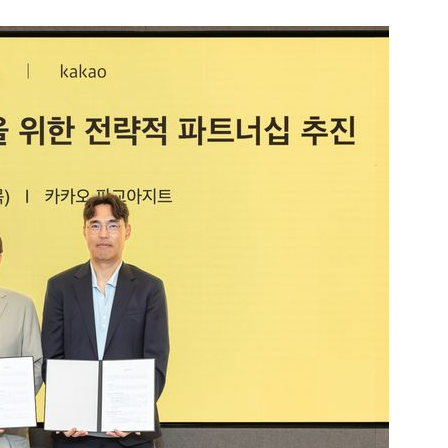
1
신동엽의 ‘농담’으로 드러난 
‘대중적 편견’ [이슈]
2
"숙련된 모습" 통영 60대女 
제로 갈 가능성 있나…범인의 
3
"정청래, 李 모욕에 침묵" vs 
말라"…친명-친청 최고위원 후
격돌
4
李, '개미 반발'에 'ISA 개편안
민의힘 "'남 탓 쇼' 멈춰라"
5
‘탄약 고갈 보도’에 격노한 트
색출하라”