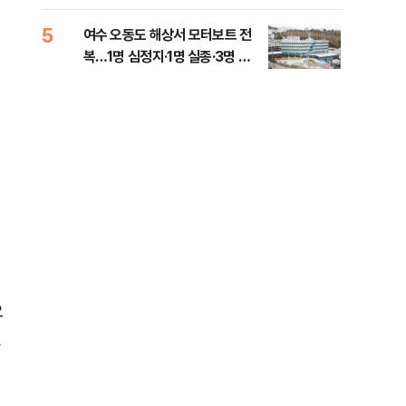
5
10
여수 오동도 해상서 모터보트 전
인천
복…1명 심정지·1명 실종·3명 경
대…
상
요
것