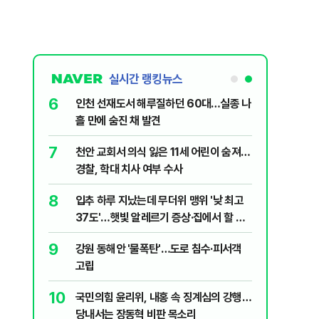
실시간 랭킹뉴스
6
대학로에 대한
인천 선재도서 해루질하던 60대…실종 나
흘 만에 숨진 채 발견
7
살인사건, 미
천안 교회서 의식 잃은 11세 어린이 숨져…
실체는?
경찰, 학대 치사 여부 수사
8
"금도 넘지
입추 하루 지났는데 무더위 맹위 '낮 최고
보, 제주서
37도'…햇빛 알레르기 증상·집에서 할 수
있는 치료법 [오늘 날씨]
9
' 질타?…국
강원 동해안 '물폭탄'…도로 침수·피서객
고립
10
럼프 “유출자
국민의힘 윤리위, 내홍 속 징계심의 강행…
당내서는 장동혁 비판 목소리