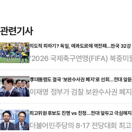
관련기사
의도적 피하기? 독일, 에콰도르에 역전패…한국 32강
‘2026 국제축구연맹(FIFA) 북중
전패를 당했다. 한국으로서는 좋지 않
국시각) 미국 뉴욕 뉴저지 스타디움에
李대통령도 결국 '보완수사권 폐지'로 선회…전대 앞둔
이재명 정부가 검찰 보완수사권 폐
에서 에콰도르에 1-2로 역전패를 당
주당 전당대회 구도에도 적잖은 파장이
출을 확정했던 독일은 동 시간대 퀴
외적 보완수사권 허용' 기조가 폐
최고위원 후보도 친명 vs 친청…전대 앞두고 극심해지
승점서 동률을 이뤘지만 승자승 원칙
더불어민주당의 8·17 전당대회 최고
앞둔 민주당 당권주자들의 압박이 영
드로 32강 토너먼트 진출의 실낱 