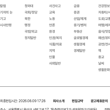
칼럼
청와대
사건사고
금융
건강정보
기자의 눈
국회/정당
교육
증권
자동차/
기고
북한
노동
산업/재계
도로/교
시사만평
행정
언론
중기/벤처
여행/레
국방/외교
환경
부동산
음식/맛
정치일반
인권/복지
글로벌경제
패션/뷰
식품/의료
생활경제
공연/전
지역
경제일반
책
인물
종교
사회일반
날씨
생활문화
최종편집시간: 2026.08.09 17:28
회사소개
편집규약
광고제휴문의
주소 : 서울특별시 용산구 서빙고로 17, 18층(한강로3가,센트럴파크 타워동)
전화 