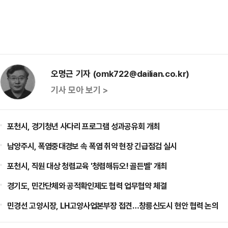
오명근 기자 (omk722@dailian.co.kr)
기사 모아 보기 >
포천시, 경기청년 사다리 프로그램 성과공유회 개최
남양주시, 폭염중대경보 속 폭염 취약 현장 긴급점검 실시
포천시, 직원 대상 청렴교육 '청렴해듀오! 골든벨' 개최
경기도, 민간단체와 공적확인제도 협력 업무협약 체결
민경선 고양시장, LH고양사업본부장 접견…창릉신도시 현안 협력 논의