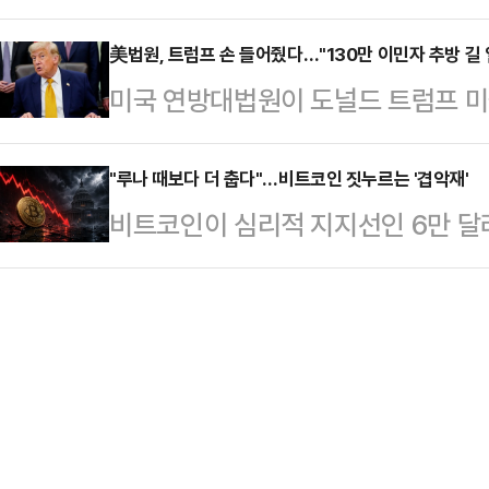
주자 간 과열 양상이 최고위원 주자
히 정청래 전 대표 등 당권주자들이
한 독일의 패배…
는 모습이 나타나고 있어서다. 당 
美법원, 트럼프 손 들어줬다…"130만 이민자 추방 길 
을 경쟁적으로 내세워 온 상황에서 
미국 연방대법원이 도널드 트럼프 미
양상으로 흘러가는 만큼 이번 전대가
으로 당권주자들의 손을 들어준 모양
대 130만명의 임시 보호지위(TPS
촉발시키는 원인이 될 수 있는 것으로
부서울청사에서 긴급 브리핑을 …
판결은 당장 아이티와 시리아 출신 
"루나 때보다 더 춥다"…비트코인 짓누르는 '겹악재'
국회에서 기자회견을 열고 8·17 전
비트코인이 심리적 지지선인 6만 달
부가 다른 국가 출신 이민자의 보호도
선 중진인 김 의원은 "찢기고 상처 
감은 좀처럼 가라앉지 않고 있다.비트
는 점에서 파장이 예상된다.로이터통
봉장이 되…
달러선까지 밀리며 지난해 10월 이
(현지시간) 보수 성향 대법관 6명,
유입되며 6만 달러선을 회복했다.시
행정부가 아이티와 시리아 출신 이민
로 받아들이지 않고 있다.기관 자금 
다. 대법원은 TP…
브, 미국의 긴축 우려, 디지털자산
가 한꺼번에 겹치면서 당분간 비트코