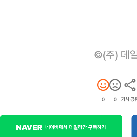
©(주) 데
기사 공
0
0
네이버에서 데일리안 구독하기