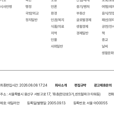
시사만평
행정
언론
중기/벤처
여행/레
국방/외교
환경
부동산
음식/맛
정치일반
인권/복지
글로벌경제
패션/뷰
식품/의료
생활경제
공연/전
지역
경제일반
책
인물
종교
사회일반
날씨
생활문화
최종편집시간: 2026.08.08 17:24
회사소개
편집규약
광고제휴문의
주소 : 서울특별시 용산구 서빙고로 17, 18층(한강로3가,센트럴파크 타워동)
전화 
제호: 데일리안
등록일/발행일: 2005.09.13
등록번호: 서울 아00055