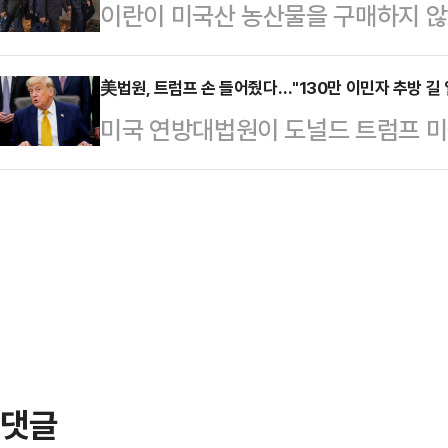
이란이 미국산 농산물을 구매하지 않
에서 에콰도르에 1-2로 역전패를 당
으로 당권주자들의 손을 들어준 모양
미국이 제재 해제와 함께 동결자산을 
출을 확정했던 독일은 동 시간대 퀴
부서울청사에서 긴급 브리핑을 …
수 있다고 주장한 데 대해 정면으로 
美법원, 트럼프 손 들어줬다…"130만 이민자 추방 길 
승점서 동률을 이뤘지만 승자승 원칙
미국 연방대법원이 도널드 트럼프 미
모하마드 바게르 갈리바프이란 의회 
드로 32강 토너먼트 진출의 실낱 
대 130만명의 임시 보호지위(TPS
은 미국 농산물을 구매하지 않을 것이
한 독일의 패배…
판결은 당장 아이티와 시리아 출신 
올 이유도 없다"고 말했다. 그는 "
부가 다른 국가 출신 이민자의 보호도
치적 조건에 종속될 수 없다"며 "국
는 점에서 파장이 예상된다.로이터통
번 발언…
(현지시간) 보수 성향 대법관 6명,
행정부가 아이티와 시리아 출신 이민
다. 대법원은 TP…
댓글