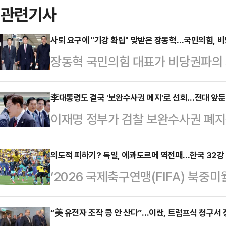
관련기사
사퇴 요구에 "기강 확립" 맞받은 장동혁…국민의힘, 비
장동혁 국민의힘 대표가 비당권파의 사
는 과제"라는 의미심장한 말을 남겼
회를 통한 '징계 카드'를 시사한 것이
李대통령도 결국 '보완수사권 폐지'로 선회…전대 앞둔
이재명 정부가 검찰 보완수사권 폐
에 징계 가능성까지 거론되면서 국민
주당 전당대회 구도에도 적잖은 파장이
망이다.장 대표는 25일 퇴원 이후
외적 보완수사권 허용' 기조가 폐
의도적 피하기? 독일, 에콰도르에 역전패…한국 32강
관리위원회 노동조합이 선관위 개혁
‘2026 국제축구연맹(FIFA) 북중
앞둔 민주당 당권주자들의 압박이 영
도 개선 방안이 담긴 의견서를 제출
전패를 당했다. 한국으로서는 좋지 않
히 정청래 전 대표 등 당권주자들이
거 의혹 등 사회적 논란을…
국시각) 미국 뉴욕 뉴저지 스타디움에
“美 유전자 조작 콩 안 산다”…이란, 트럼프식 청구서 
을 경쟁적으로 내세워 온 상황에서 