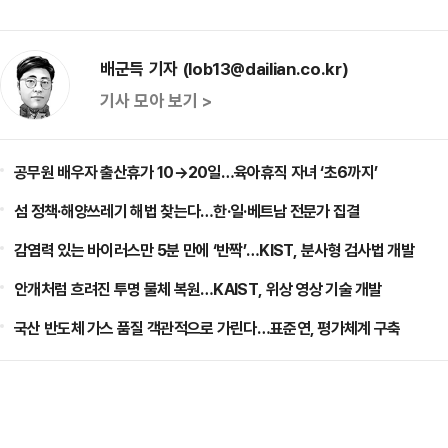
배군득 기자 (lob13@dailian.co.kr)
기사 모아 보기 >
공무원 배우자 출산휴가 10→20일…육아휴직 자녀 ‘초6까지’
섬 정책·해양쓰레기 해법 찾는다…한·일·베트남 전문가 집결
감염력 있는 바이러스만 5분 만에 ‘반짝’…KIST, 분사형 검사법 개발
안개처럼 흐려진 투명 물체 복원…KAIST, 위상 영상 기술 개발
국산 반도체 가스 품질 객관적으로 가린다…표준연, 평가체계 구축