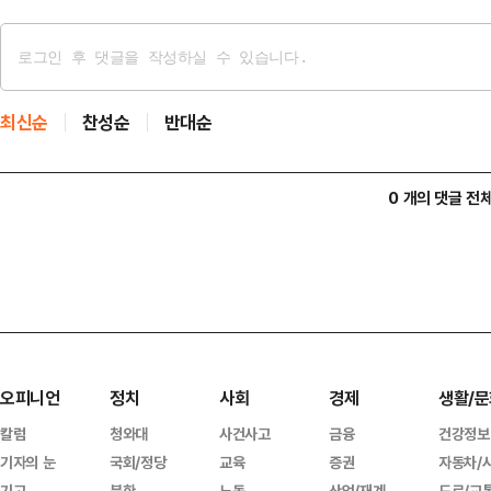
최신순
찬성순
반대순
0 개의 댓글 전
오피니언
정치
사회
경제
생활/문
칼럼
청와대
사건사고
금융
건강정보
기자의 눈
국회/정당
교육
증권
자동차/
기고
북한
노동
산업/재계
도로/교