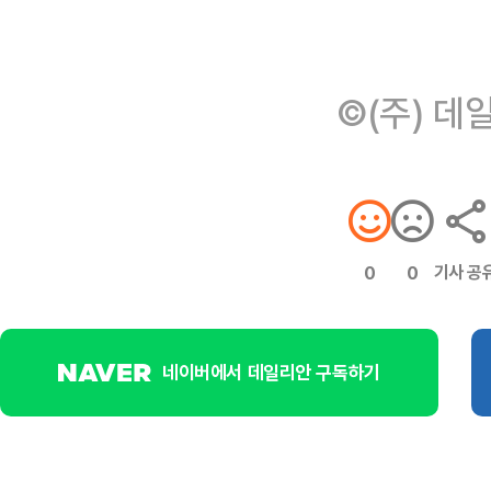
©(주) 데
기사 공
0
0
네이버에서 데일리안 구독하기