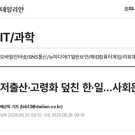
오피
IT/과학
모바일
인터넷/SNS
통신/뉴미디어
IT일반
보안/해킹
컴퓨터
게임/리뷰
저출산·고령화 덮친 한·일…사회
배군득 기자 (lob13@dailian.co.kr)
입력 2026.06.26 09:10 수정 2026.06.26 09:10