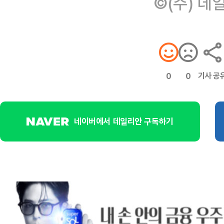
©(주) 데
기사 공
0
0
네이버에서 데일리안 구독하기