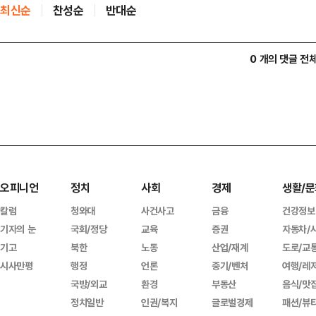
최신순
찬성순
반대순
0 개의 댓글 전
오피니언
정치
사회
경제
생활/문
칼럼
청와대
사건사고
금융
건강정보
기자의 눈
국회/정당
교육
증권
자동차/
기고
북한
노동
산업/재계
도로/교
시사만평
행정
언론
중기/벤처
여행/레
국방/외교
환경
부동산
음식/맛
정치일반
인권/복지
글로벌경제
패션/뷰