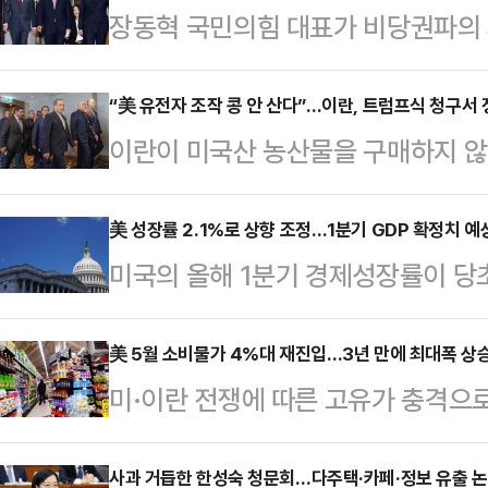
장동혁 국민의힘 대표가 비당권파의 사
는 과제"라는 의미심장한 말을 남겼
회를 통한 '징계 카드'를 시사한 것이
“美 유전자 조작 콩 안 산다”…이란, 트럼프식 청구서 
이란이 미국산 농산물을 구매하지 않
에 징계 가능성까지 거론되면서 국민
미국이 제재 해제와 함께 동결자산을 
망이다.장 대표는 25일 퇴원 이후
수 있다고 주장한 데 대해 정면으로 
美 성장률 2.1%로 상향 조정…1분기 GDP 확정치 예
관리위원회 노동조합이 선관위 개혁
미국의 올해 1분기 경제성장률이 당초
모하마드 바게르 갈리바프이란 의회 
도 개선 방안이 담긴 의견서를 제출
만 성장률 개선의 배경이 수입 감소에
은 미국 농산물을 구매하지 않을 것이
거 의혹 등 사회적 논란을…
제의 핵심 동력인 소비는 크게 둔화된
美 5월 소비물가 4%대 재진입…3년 만에 최대폭 상
올 이유도 없다"고 말했다. 그는 "
미·이란 전쟁에 따른 고유가 충격으로
는 여전하다는 평가가 나온다.로이
치적 조건에 종속될 수 없다"며 "국
가격지수 상승률이 3년여 만에 가장
(BEA)은 25일(현지시간) 올해 1
번 발언…
미 상무부는 25일(현지시간) 5월 
사과 거듭한 한성숙 청문회…다주택·카페·정보 유출 논
치)를 발표하고 실질 GDP가 연율 기