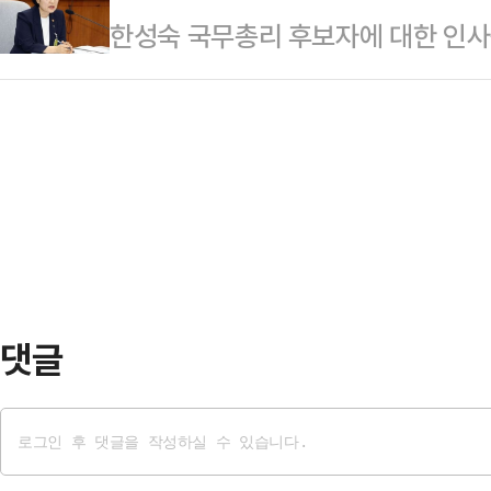
한성숙 국무총리 후보자에 대한 인사
기 대비 4.1% 상승했다고 발표했다.
달 발표한 2차 추정치(1.6%)보다 
방과 함께 한 후보자의 사과 답변으로
른 것으로, 2023년 4월 이후 약 
(1.6%)…
종로구 연건동 카페 불법 증축 1년 방
월간 상승률은 0.4%로 시장 예상에
6·25 남침 답변 실수까지, 청문회 
너지를 제외한 근원 PCE 지수도 전년
다"는 표현이 반복됐다. 야권의 도덕성
카드로 한 후보자를 엄호했지만, 한 
기 자체를 가른 모양새다.두 번 연속
회는…
댓글