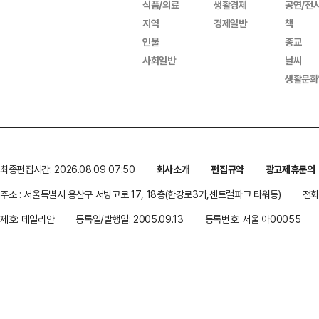
식품/의료
생활경제
공연/전
지역
경제일반
책
인물
종교
사회일반
날씨
생활문화
최종편집시간: 2026.08.09 07:50
회사소개
편집규약
광고제휴문의
주소 : 서울특별시 용산구 서빙고로 17, 18층(한강로3가,센트럴파크 타워동)
전화 
제호: 데일리안
등록일/발행일: 2005.09.13
등록번호: 서울 아00055