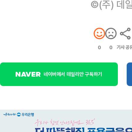
©(주) 데
기사 공
0
0
네이버에서 데일리안 구독하기