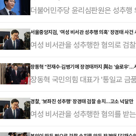
더불어민주당 윤리심판원은 성추행 
대해 제명에 해당하는 징계를 의결했
오후 여의도 당사에서 심판원 회의를
서울중앙지검, '여성 비서관 성추행 의혹' 장경태 사건
여성 비서관을 성추행한 혐의로 검찰
밝혔다. 장 의원이 지난달 20일 "당
울남부지검이 맡는다.6일 법조계에 
만이다.장 의원은 2024년 10월 
의 준강제추행 및 성폭력처벌법 위반
장동혁 "전재수·김병기에 장경태까지 與는 '슬로우'…
리를 하다 한 여성 보좌진을 성추행한
장동혁 국민의힘 대표가 '통일교 금품
서울남부지검으로 이첩했다.장 의원은 
의 신원을 노출하는 등 2차 가해를 한
월 만에 구속된 반면, 전재수 더불어
서 다른 의원실 보좌진 A씨에게 부적
의원을 준…
수사본부의 결론이 없다고 지적하며 
경찰, '보좌진 성추행' 장경태 검찰 송치…고소 넉달만
씨는 지난해 11월 25일 영등포경찰
여성 비서관을 성추행한 혐의를 받는
판했다.장동혁 대표는 31일 페이스
를 부인하며 A씨를 무고 등 혐의로
다.27일 경찰에 따르면 서울경찰청
고 현금을 받았어도 버젓이 부산시장
청했으나 수사심의위와 …
본인이 만든 법으로 검찰 송치를 앞둔 장경태 [김채수의 