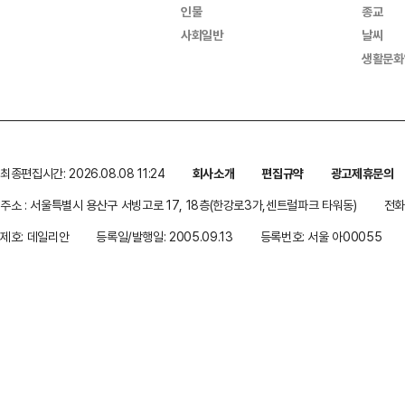
인물
종교
사회일반
날씨
생활문화
최종편집시간: 2026.08.08 11:24
회사소개
편집규약
광고제휴문의
주소 : 서울특별시 용산구 서빙고로 17, 18층(한강로3가,센트럴파크 타워동)
전화 
제호: 데일리안
등록일/발행일: 2005.09.13
등록번호: 서울 아00055