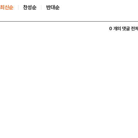
최신순
찬성순
반대순
0 개의 댓글 전