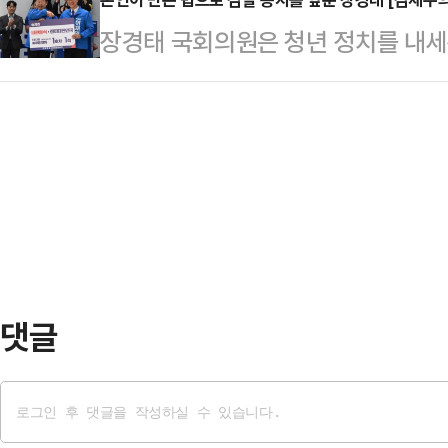
제추행·성폭력처벌법 위반(비밀준수
다.앞서 전재수 의원은 2018년 8
장경태 국회의원은 청년 정치를 내세
다. 피해자 A씨가 장 의원을 상대로 
일교 총재에게 현금 2000만원과 7
감수성을 앞세워 페미니즘의 편임을 
2024년 10월 여의도 한 식당에서
한 혐의를 받고 있…
능숙하게 구사했고, 그 언어를 발판 
체 접촉을 한 혐의를 받는다. A씨는
과 여성의 고통을 정치적 자산으로 
장을 제출했다.장 의원은 혐의를 부
해한다던 자장경태 의원은 오랫동안 
경찰 수사심의위원회까지…
는지, 피해자의 목소리가 어떻게 묵
보호를 외쳤고, 가해자의 언어가 얼
다 잘 알고 있었다.그런 그…
댓글