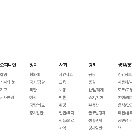
오피니언
정치
사회
경제
생활/문
칼럼
청와대
사건사고
금융
건강정보
기자의 눈
국회/정당
교육
증권
자동차/
기고
북한
노동
산업/재계
도로/교
시사만평
행정
언론
중기/벤처
여행/레
국방/외교
환경
부동산
음식/맛
정치일반
인권/복지
글로벌경제
패션/뷰
식품/의료
생활경제
공연/전
지역
경제일반
책