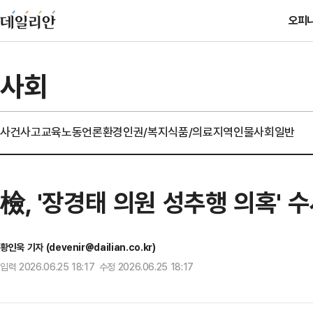
오피
사회
사건사고
교육
노동
언론
환경
인권/복지
식품/의료
지역
인물
사회일반
檢, '장경태 의원 성추행 의혹'
황인욱 기자 (devenir@dailian.co.kr)
입력 2026.06.25 18:17 수정 2026.06.25 18:17