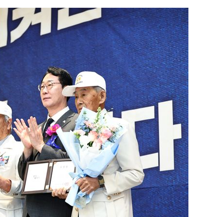
1
신동엽의 ‘농담’으로 드러난 
‘대중적 편견’ [이슈]
2
"숙련된 모습" 통영 60대女 
제로 갈 가능성 있나…범인의 
3
"정청래, 李 모욕에 침묵" vs 
말라"…친명-친청 최고위원 후
격돌
4
강원 동해안 '물폭탄'…도로 침
고립
5
‘탄약 고갈 보도’에 격노한 트
색출하라”