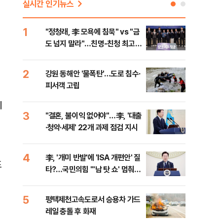
실시간 인기뉴스
1
6
"정청래, 李 모욕에 침묵" vs "금
美 
도 넘지 말라"…친명-친청 최고위
질…
원 후보, 제주서 격돌
2
7
강원 동해안 '물폭탄'…도로 침수·
서울
피서객 고립
기 
에
3
8
"결혼, 불이익 없어야"…李, '대출
농협
내
·청약·세제' 22개 과제 점검 지시
자금
4
9
李, '개미 반발'에 'ISA 개편안' 질
UA
표
타?…국민의힘 "'남 탓 쇼' 멈춰
줄이
라"
5
10
평택제천고속도로서 승용차 가드
폐기
계
레일 충돌 후 화재
60