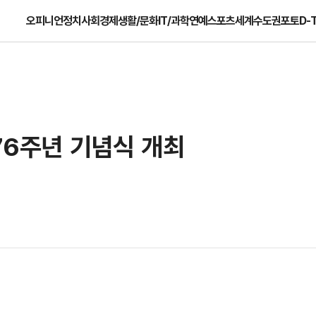
오피니언
정치
사회
경제
생활/문화
IT/과학
연예
스포츠
세계
수도권
포토
D-
제76주년 기념식 개최