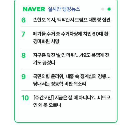
실시간 랭킹뉴스
6
대학로에 대한
손현보 목사, 백악관서 트럼프 대통령 접견
7
폐기물 수거 중 수거차량에 치인 60대 환
살인사건, 미
경미화원 사망
실체는?
8
지구촌 덮친 ‘살인 더위’…49도 폭염에 전
"금도 넘지
기도 끊겼다
보, 제주서
9
국민의힘 윤리위, 내홍 속 징계심의 강행…
수·피서객
당내서는 장동혁 비판 목소리
10
[주간코인] 지금은 살 때 아니다?…비트코
럼프 “유출자
인 왜 못 오르나