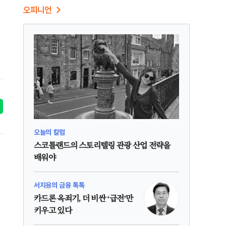
오피니언
오늘의 칼럼
스코틀랜드의 스토리텔링 관광 산업 전략을
배워야
서지용의 금융 톡톡
카드론 옥죄기, 더 비싼 ‘급전’만
키우고 있다