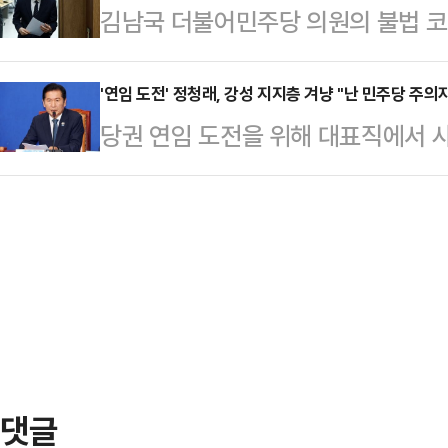
김남국 더불어민주당 의원의 불법 코
1차전서 2-1 역전승을 따내며 기세
힘 청년최고위원에게 위자료 1000
잇따라 패하면서 1승 2패(승점 3)를
다.대법원 1부(주심 서경환 대법관)
'연임 도전' 정청래, 강성 지지층 겨냥 "난 민주당 주의
거둔 개최국 멕시코가 조 1위, 한국을
당권 연임 도전을 위해 대표직에서 
로 제기한 손해배상 청구 소송에서 원
먼트에 진출한다.이번 대회는 역대 최
퇴 후 하루 만에 강성 지지층을 겨냥
건을 서울남부지법에 돌려보냈다.대
이…
히 사수할 것"이라고 강조했다. 또 
히 경솔한 공격으로 현저히 상당성을
당장 해야 한다"는 메시지까지 내면
성 조각 사유가 인정될 여지가 있다고
는 모양새다.정청래 전 대표는 25일
월 페이스북 게시글과 라…
재명 대통령을 배출한 자랑스러운 민
자 겸 민주당주의자 정청래 올림"이라
일 민주당 최고위…
댓글