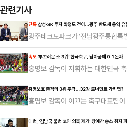
관련기사
단독
삼성·SK 투자 확정도 전에…광주 반도체 용역 유
광주테크노파크가 '전남광주통합특별
연구용역을 발주했지만 한 차례 유찰
으로 확인됐다. 과업지시서에는 타깃
속보
‘부끄러운 조 3위’ 한국축구, 남아공에 0-1 완패
홍명보 감독이 지휘하는 대한민국 축
신용보증 지원, 조례 신설 방안까지 
코 누에보레온주 과달루페 몬테레이 
시 기록 등에 따르면 광주TP는 6월 
연맹(FIFA) 북중미월드컵’ 조별리그
홍명보호 충격의 3위 추락…32강 토너먼트 가려면?
1차 입찰 공고를 냈다. 1차 공고명에도
홍명보 감독이 이끄는 축구대표팀이 
남아프리카공화국(피파랭킹 61위)에 
19일 개찰 결과 유찰됐다.광주TP는 
과달루페의 몬테레이 스타디움에서 열린
주TP…
월드컵’ 남아프리카공화국과의 조별리
대법, '김남국 불법 코인 의혹 제기' 장예찬 승소 취지