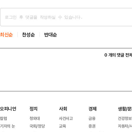
최신순
찬성순
반대순
0 개의 댓글 전
오피니언
정치
사회
경제
생활/문
칼럼
청와대
사건사고
금융
건강정보
기자의 눈
국회/정당
교육
증권
자동차/