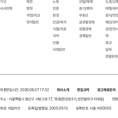
기고
북한
노동
산업/재계
도로/교
시사만평
행정
언론
중기/벤처
여행/레
국방/외교
환경
부동산
음식/맛
정치일반
인권/복지
글로벌경제
패션/뷰
식품/의료
생활경제
공연/전
지역
경제일반
책
인물
종교
사회일반
날씨
생활문화
최종편집시간: 2026.08.07 17:32
회사소개
편집규약
광고제휴문의
주소 : 서울특별시 용산구 서빙고로 17, 18층(한강로3가,센트럴파크 타워동)
전화 
제호: 데일리안
등록일/발행일: 2005.09.13
등록번호: 서울 아00055