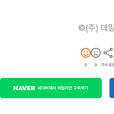
©(주) 데
기사 공
0
0
네이버에서 데일리안 구독하기