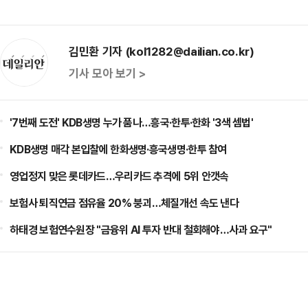
김민환 기자 (kol1282@dailian.co.kr)
기사 모아 보기 >
'7번째 도전' KDB생명 누가 품나…흥국·한투·한화 '3색 셈법'
KDB생명 매각 본입찰에 한화생명·흥국생명·한투 참여
영업정지 맞은 롯데카드…우리카드 추격에 5위 안갯속
보험사 퇴직연금 점유율 20% 붕괴…체질개선 속도 낸다
하태경 보험연수원장 "금융위 AI 투자 반대 철회해야…사과 요구"