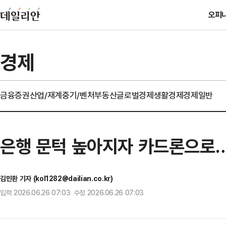
오피
경제
금융
증권
산업/재계
중기/벤처
부동산
글로벌경제
생활경제
경제일반
은행 문턱 높아지자 카드론으로…
김민환 기자 (kol1282@dailian.co.kr)
입력 2026.06.26 07:03 수정 2026.06.26 07:03