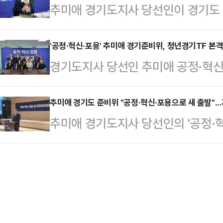
추미애 경기도지사 당선인이 경기도 
신설을 전면 유보하기로 했다.추 당
히 반도체 산업의 특성을 '시간과의 
전면적인 원인 분석과 세출 구조 재
열린 '경기도정 현안 회의(2일차)'에
도의 반도체 경쟁력을 …
체계인 '수도권 원패스' 도입과 자율
'공정·혁신·포용' 추미애 경기준비위, 청년경기TF 본격
영 원칙을 제시했다.이날 회의에서 
경기도지사 당선인 추미애 공정·혁신
에 대한 강한 추진 의지도 드러냈다
국'의 AI 행정 혁신 모델이 되어야 
년정책의 현장성과 실행력을 높이기
에서 열린 '도정 현안 1차 회의'에서
할 것을 주문…
들어갔다고 19일 밝혔다.청년경기T
추미애 경기도 준비위 "공정·혁신·포용으로 새 출발"...
"도민과의 약속인 공약이라도 현실적
추미애 경기도지사 당선인의 '공정·혁
행해 온 청년 세대 공직자와 청년정
재정 상황을 고려한 현실성 있는 공
기도정의 청사진을 제시하며 본격적인
회 단계부터 함께 참여하는 구조를 
"정책의 시급…
차회의를 연 뒤 기자간담회를 열고 
마주해 온 현장의 경험과 행정의 실
당선인의 핵심 가치인 공정, 혁신,
동 가능한 실행 중심 정책체계를 마
선언했다.김태년 준비위원장은 이날 
부터 2000년대생까지 조직 내…
'준비위원회'인 점을 분명히 했다. 