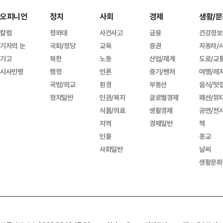
오피니언
정치
사회
경제
생활/문
칼럼
청와대
사건사고
금융
건강정보
기자의 눈
국회/정당
교육
증권
자동차/
기고
북한
노동
산업/재계
도로/교
시사만평
행정
언론
중기/벤처
여행/레
국방/외교
환경
부동산
음식/맛
정치일반
인권/복지
글로벌경제
패션/뷰
식품/의료
생활경제
공연/전
지역
경제일반
책
인물
종교
사회일반
날씨
생활문화