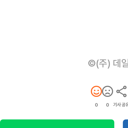
©(주) 데
기사 공
0
0