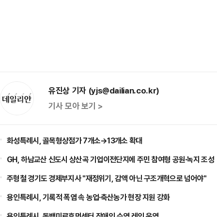
유진상 기자 (yjs@dailian.co.kr)
기사 모아 보기 >
화성특례시, 골목형상점가 7개소→13개소 확대
GH, 하남교산 신도시 상산곡 기업이전단지에 주민 참여형 공원·녹지 조성
주형철 경기도 경제부지사 "재정위기, 감액 아닌 구조개혁으로 넘어야"
용인특례시, 기록적 폭염 속 농업·축산농가 현장 지원 강화
용인특례시, 동백미르휴먼센터 장애인 수영 레인 운영