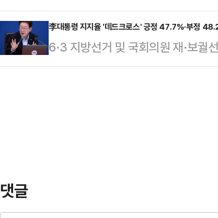
노동·세제·주택 등 핵심 정책 기조
범위 내에서 충분한 보수를 지급받는
고생이 많다"…
다. 정책 방향의 큰 전환보다는 청
李대통령 지지율 '데드크로스' 긍정 47.7%·부정 48.2
기 징병에 응하는 것을 선택하도록 
6·3 지방선거 및 국회의원 재·보궐
보완하겠다고 밝혔다. 김용범 실장은
"모병제를 하게 되면 당연히 전문 직
율 하락세가 계속되는 모습이다. 이
관훈클럽 초청 토론회에서 이 대통
우 사회에 …
내려앉은 것은 물론 부정평가가 긍정평
가를 앞서는 데드크로스 여론조사가 
Cross)가 나타났다는 여론조사 
이 밝혔다.김 실장은 "대통령께서 
(KSOI)가 지난 22~23일 전국 18
언급을 많이 하고 계신다…
자동응답(ARS) 방식으로 실시한 조사
의 국정운영을 긍정평가했고, 48.2
은 …
댓글