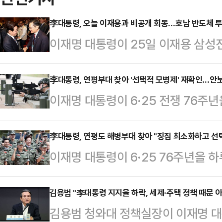
李대통령, 오늘 이재용과 비공개 회동…호남 반도체 투
이재명 대통령이 25일 이재용 삼성
과 경제계에 따르면, 이 대통령은 이
갖고 호남 반도체 클러스터 조성 등 
李대통령, 연평부대 찾아 '선택적 모병제' 재확인…안보 
이재명 대통령이 6·25 전쟁 76주
을 논의할 것이라는 관측이다.오는 2
군 해병대 연평부대를 방문해 장병들을
서 예정된 400조원 규모의 호남 반
구조 개혁에 대한 강한 의지를 피력
李대통령, 연평도 해병부대 찾아 "징집 최소화하고 선
에 대한 막판 조율이 이뤄질 것으로 
이재명 대통령이 6·25 76주년을 하
의 면모를 부각하는 한편, 상대적으로
기자회견에서 "조만간 성장 전략의 
듯 징집병을 최소화하고 모병을 통해 
략에도 나선 것으로 풀이된다. 군 복
국민 앞에 …
겠다"고 밝혔다. 이 대통령은 이날
김용범 "李대통령 지지율 하락, 세제·주택 정책 때문 
접 제시하며 청년 세대와의 소통을 
김용범 청와대 정책실장이 이재명 대
를 찾아 이같이 밝힌 뒤 "우리가 하
다.이 대통령은 24일 연평부대 장