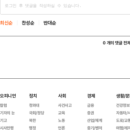
최신순
찬성순
반대순
0 개의 댓글 전
오피니언
정치
사회
경제
생활/문
칼럼
청와대
사건사고
금융
건강정보
기자의 눈
국회/정당
교육
증권
자동차/
기고
북한
노동
산업/재계
도로/교
시사만평
행정
언론
중기/벤처
여행/레