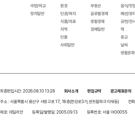
국방/외교
환경
부동산
음식/맛
정치일반
인권/복지
글로벌경제
패션/뷰
식품/의료
생활경제
공연/전
지역
경제일반
책
인물
종교
사회일반
날씨
생활문화
최종편집시간: 2026.08.10 13:28
회사소개
편집규약
광고제휴문의
주소 : 서울특별시 용산구 서빙고로 17, 18층(한강로3가,센트럴파크 타워동)
전화 
제호: 데일리안
등록일/발행일: 2005.09.13
등록번호: 서울 아00055