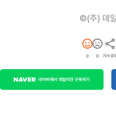
©(주) 데
기사 공
0
0
네이버에서 데일리안 구독하기