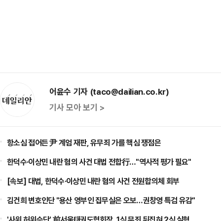
어윤수 기자 (taco@dailian.co.kr)
기사 모아 보기 >
항소심 접어든 尹 계엄 재판, 유무죄 가를 핵심 쟁점은
한덕수·이상민 내란 혐의 사건 대법 전합行…"역사적 평가 필요"
[속보] 대법, 한덕수·이상민 내란 혐의 사건 전원합의체 회부
김건희 변호인단 "용산 영부인 집무실은 오보…권창영 특검 유감"
'사위 허위승단' 前서울태권도협회장, 1심 무죄 뒤집혀 2심 실형