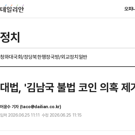
오피
정치
청와대
국회/정당
북한
행정
국방/외교
정치일반
대법, '김남국 불법 코인 의혹 제
어윤수 기자 (taco@dailian.co.kr)
입력 2026.06.25 11:11 수정 2026.06.25 11:15