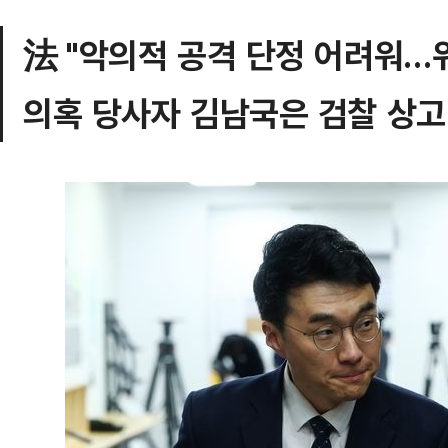
法 "악의적 공격 단정 어려워…
의혹 당사자 김남국은 검찰 상고