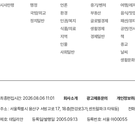
시사만평
행정
언론
중기/벤처
여행/레
국방/외교
환경
부동산
음식/맛
정치일반
인권/복지
글로벌경제
패션/뷰
식품/의료
생활경제
공연/전
지역
경제일반
책
인물
종교
사회일반
날씨
생활문화
최종편집시간: 2026.08.06 11:01
회사소개
광고제휴문의
개인정보취
주소 : 서울특별시 용산구 서빙고로 17, 18층(한강로3가,센트럴파크 타워동)
전화 
제호: 데일리안
등록일/발행일: 2005.09.13
등록번호: 서울 아00055