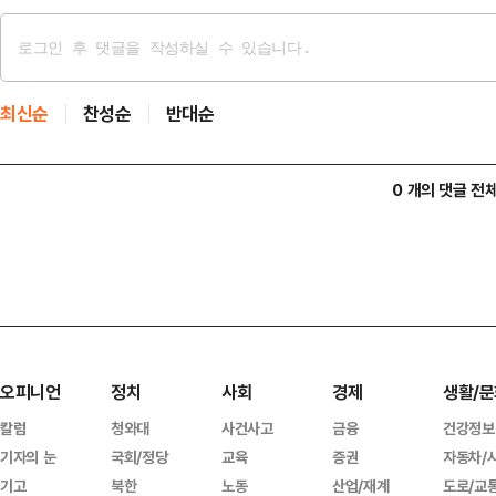
최신순
찬성순
반대순
0 개의 댓글 전
오피니언
정치
사회
경제
생활/문
칼럼
청와대
사건사고
금융
건강정보
기자의 눈
국회/정당
교육
증권
자동차/
기고
북한
노동
산업/재계
도로/교