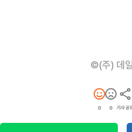
©(주) 데
기사 공
0
0