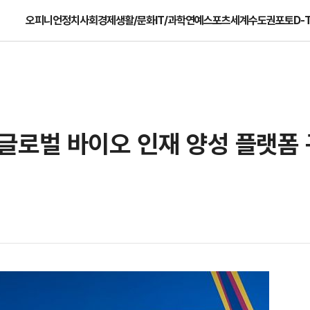
오피니언
정치
사회
경제
생활/문화
IT/과학
연예
스포츠
세계
수도권
포토
D-
글로벌 바이오 인재 양성 플랫폼