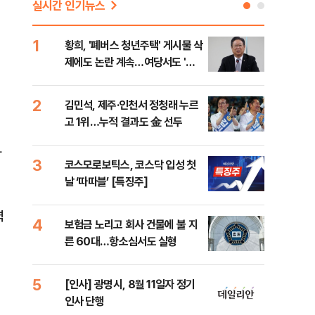
실시간 인기뉴스
1
6
황희, '폐버스 청년주택' 게시물 삭
李,
제에도 논란 계속…여당서도 '내
국민
로남불' 비판
李 
2
7
김민석, 제주·인천서 정청래 누르
정청
고 1위…누적 결과도 金 선두
판"
민석
바
3
8
코스모로보틱스, 코스닥 입성 첫
[속
날 ‘따따블’ [특징주]
선거
리
력
4
9
보험금 노리고 회사 건물에 불 지
"정
른 60대…항소심서도 실형
도 
원 
5
10
[인사] 광명시, 8월 11일자 정기
[단
인사 단행
1%