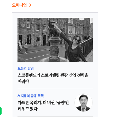
오피니언
오늘의 칼럼
스코틀랜드의 스토리텔링 관광 산업 전략을
배워야
서지용의 금융 톡톡
카드론 옥죄기, 더 비싼 ‘급전’만
키우고 있다