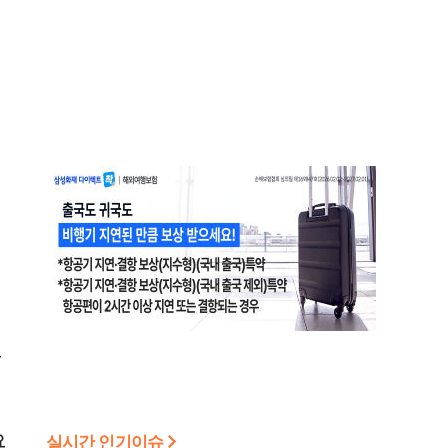
업
로
요