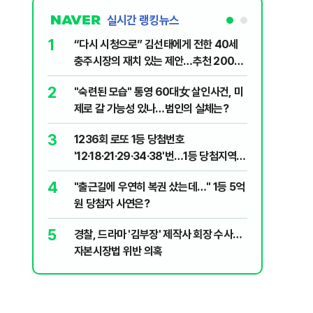
실시간 랭킹뉴스
1
6
“다시 시청으로” 김선태에게 전한 40세
김민석, 
충주시장의 재치 있는 제안…추천 2000
누적 결과
개
2
7
"숙련된 모습" 통영 60대女 살인사건, 미
"정청래,
제로 갈 가능성 있나…범인의 실체는?
말라"…친
격돌
3
8
1236회 로또 1등 당첨번호
최악의 
'12·18·21·29·34·38'번…1등 당첨지역
낮 최고 
어디?
4
9
"출근길에 우연히 복권 샀는데…" 1등 5억
‘탄약 고
원 당첨자 사연은?
색출하라
5
10
경찰, 드라마 '김부장' 제작사 회장 수사…
장애인 밀
자본시장법 위반 의혹
심도 실형