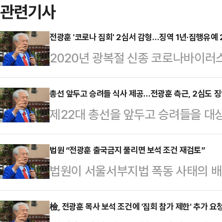
관련기사
전광훈 '코로나 집회' 2심서 감형…징역 1년·집행유예 
2020년 광복절 신종 코로나바이러스
회를 연 혐의를 받는 전광훈 사랑제
다소 줄어든 징역형 집행유예를 선고
총선 앞두고 승려들 식사 제공…전광훈 측근, 2심도 
제22대 총선을 앞두고 승려들을 대
형사3부(부장판사 이승한)는 집회 및
의로 기소된 김종대 대한민국바로세
를 받는 전 목사에게 이날 징역 1년
에서도 징역형의 집행유예를 선고받
법원 “전광훈 출국금지 풀리면 보석 조건 재검토”
했다.앞서 1심은 전 목사에게 징역 1
법원이 서울서부지법 폭동 사태의 
형사7부(구회근 부장판사)는 최근 
원을 선고한 바 있다.1심에서 징역
에 대해 “상황에 따라 보석 조건을 
대표에게 1심과 같은 징역 1년에 집
유총연맹 …
지법 형사1단독 박지원 부장판사는 
檢, 전광훈 목사 보석 조건에 '집회 참가 제한' 추가 요
회를 주최하고 승려들의 참석을 독려