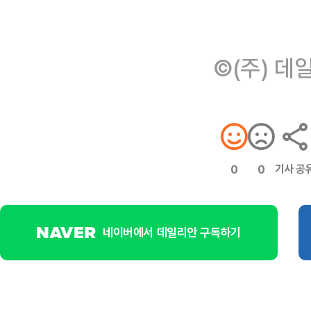
©(주) 데
기사 공
0
0
네이버에서 데일리안 구독하기