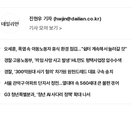
진현우 기자 (hwjin@dailian.co.kr)
기사 모아 보기 >
오세훈, 폭염 속 이동노동자 휴식 환경 점검…"쉼터 계속해서 늘려갈 것"
경찰·고용노동부, '끼임 사망 사고 발생' HL만도 평택사업장 압수수색
경찰, '300억원대 사기 혐의' 차가원 원헌드레드 대표 구속 송치
서울 관악구 아파트 단지서 정전…열대야 속 560세대 큰 불편 겪어
G3 청년특별분과, '청년 AI 사다리 정책' 확대 나서