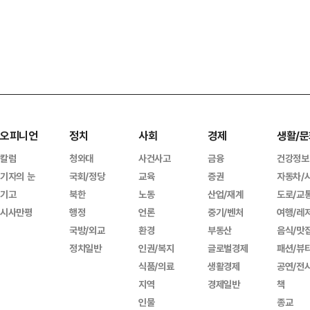
오피니언
정치
사회
경제
생활/문
칼럼
청와대
사건사고
금융
건강정보
기자의 눈
국회/정당
교육
증권
자동차/
기고
북한
노동
산업/재계
도로/교
시사만평
행정
언론
중기/벤처
여행/레
국방/외교
환경
부동산
음식/맛
정치일반
인권/복지
글로벌경제
패션/뷰
식품/의료
생활경제
공연/전
지역
경제일반
책
인물
종교