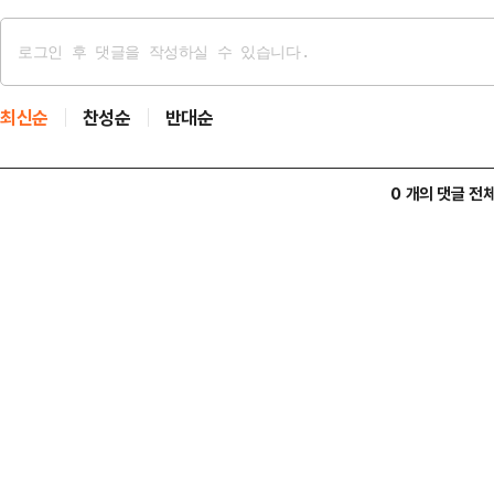
최신순
찬성순
반대순
0 개의 댓글 전