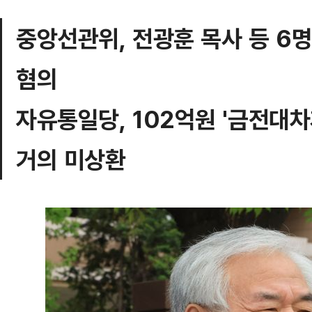
중앙선관위, 전광훈 목사 등 6
혐의
자유통일당, 102억원 '금전대
거의 미상환