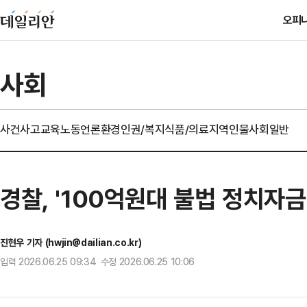
오피
사회
사건사고
교육
노동
언론
환경
인권/복지
식품/의료
지역
인물
사회일반
경찰, '100억원대 불법 정치자
진현우 기자 (hwjin@dailian.co.kr)
입력 2026.06.25 09:34 수정 2026.06.25 10:06