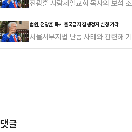
전광훈 사랑제일교회 목사의 보석 조
행방해교사, 집회 및 시위에 관한 법
다.김 대표 등은 제22대 총선 공식
검찰이 법원에 요청했다.21일 법
하며 이같이 밝혔다.박 부장판사는 “
3월20일 서울의 한…
이 같은 취지의 의견서를 서울서부
법원, 전광훈 목사 출국금지 집행정지 신청 기각
없다는 전제하에 내린 것”이라며 “
서울서부지법 난동 사태와 관련해 
사태의 배후로 지목돼 구속기소 됐던 
경우, 혹은 전 목사의 향후 발언 및
측이 낸 출국금지 집행정지 신청이 
석방됐다.법원은 전 목사가 당뇨병에
우 도망의 염려가 있…
수원지법 행정1부(박성규 부장판사)는
원 치료를 받아야 하는 점, 얼굴이 
행정지 가처분 신청을 기각했다.재판
려해 '사건 관계인 7인 접촉 금지와
행을 정지할 긴급한 필요성이 있다는
했다.석방된 전 …
다.전 목사는 지난해 1월 서울서부지
지지자들이 법원에 난입해 집기를 부
수공무집행방해 교사 등)…
댓글