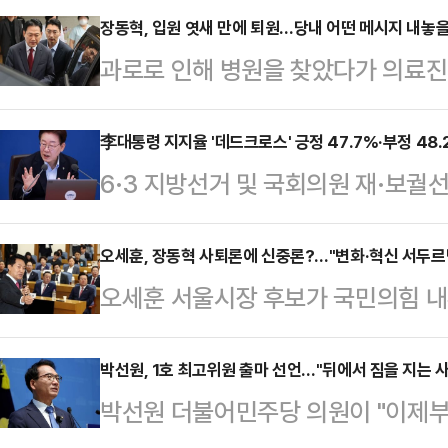
장동혁, 입원 엿새 만에 퇴원…당내 어떤 메시지 내놓
과로로 인해 병원을 찾았다가 의료진
표가 퇴원했다. 엿새 만에 당무에 공
태와 당내 상황에 대해 입장을 밝힐 
李대통령 지지율 '데드크로스' 긍정 47.7%·부정 48.2
6·3 지방선거 및 국회의원 재·보궐
시내 한 병원에서 퇴원했다. 지난 1
율 하락세가 계속되는 모습이다. 이
엿새 만에 당무 복귀다.앞서 장 대
내려앉은 것은 물론 부정평가가 긍정평
오세훈, 장동혁 사퇴론에 신중론?…"변화·혁신 서두르
의 권고에 따라 입원한 바 있다. 올
오세훈 서울시장 후보가 국민의힘 내
Cross)가 나타났다는 여론조사 
한 단식 투쟁 이후 6·3 지방선거 
것도 아닌데, 불필요하게 서두르다가
(KSOI)가 지난 22~23일 전국 18
대응…
구성원이 바라는 것은 아닐 것"이라
박선원, 1호 최고위원 출마 선언…"뒤에서 짐을 지는 사
자동응답(ARS) 방식으로 실시한 조사
박선원 더불어민주당 의원이 "이제부
대표 사퇴 압박이 거세지는 상황에서
의 국정운영을 긍정평가했고, 48.2