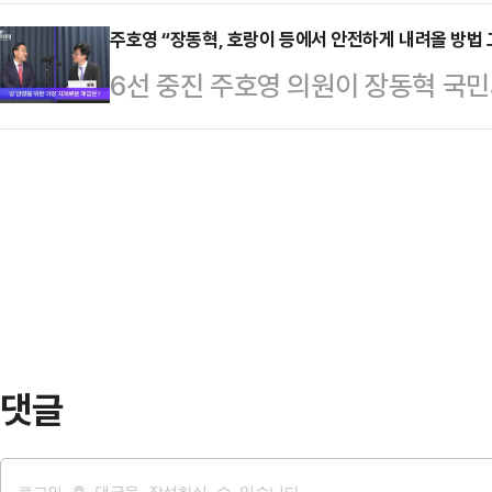
사람이 아니라 뒤에서 짐을 지는 사람
으로 보인다.오 시장은 24일 국회
은 …
당대회 최고위원 출마를 선언했다.박
주호영 “장동혁, 호랑이 등에서 안전하게 내려올 방법
최로 열린 '보수 가치의 회복과 미래'
6선 중진 주호영 의원이 장동혁 국민
열고 "다가오는 8월 17일 민주당
장 선거 승리 배경과 보수 가치 회복
하게 내려오는 방법을 고민해야 할 때
한다"고 밝혔다.먼저 그는 "저는 
건 방향으로는 …
이 공개 석상에서 퇴진을 압박한 것
에서 오랜 시간 국가안보와 민주주의
힘 의원(대구 수성구 갑, 6선)은 
의 징후를 경고했고 누구보다 단호하
생방송 정치 브리핑 프로그램 ‘정국기
"저는 최고위원이…
렇게 불신받고 있는 상황에서 대표를 
다”며 “그만둘 수 있는 기회를 너무 
벗어났다…
댓글