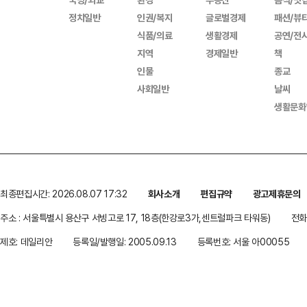
정치일반
인권/복지
글로벌경제
패션/뷰
식품/의료
생활경제
공연/전
지역
경제일반
책
인물
종교
사회일반
날씨
생활문화
최종편집시간: 2026.08.07 17:32
회사소개
편집규약
광고제휴문의
주소 : 서울특별시 용산구 서빙고로 17, 18층(한강로3가,센트럴파크 타워동)
전화 
제호: 데일리안
등록일/발행일: 2005.09.13
등록번호: 서울 아00055