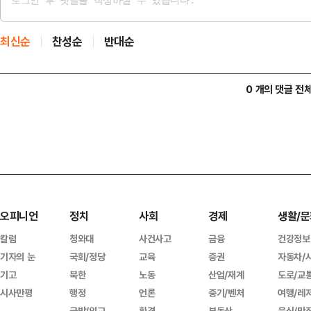
최신순
찬성순
반대순
0 개의 댓글 전
오피니언
정치
사회
경제
생활/문
칼럼
청와대
사건사고
금융
건강정보
기자의 눈
국회/정당
교육
증권
자동차/
기고
북한
노동
산업/재계
도로/교
시사만평
행정
언론
중기/벤처
여행/레
국방/외교
환경
부동산
음식/맛