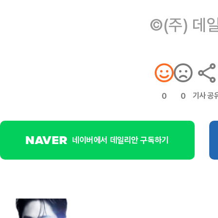
©(주) 데
기사 공
0
0
네이버에서 데일리안 구독하기