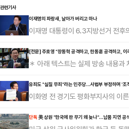
관련기사
이재명의 파랑새, 날아가 버리고 마나
이재명 대통령이 6․3지방선거 전후의
공개 국무회의를 통해 면도날 솔루션
지도 못했던 해머펀치를 맞았기 때문
[전문] 주호영 "장동혁 공격하고, 한동훈 공격하고, 이
＊ 아래 텍스트는 실제 방송 내용과 
명픽들(明pick: 이 대통령이 특별
방송을 통해 확인해주세요.＊ 인터뷰
선, 투표용지 부족사태와 국민적 항
'데일리안 유튜브 〈정국 기상대〉'를
유죄도 "실질 무죄"라는 민주당…사법부 부정하며 '조
권에 덮쳤다. 헤어나기가 쉬워보이진
이화영 전 경기도 평화부지사의 이른바
저작권은 데일리안에 있습니다.데일리안
다르지 않다. 이 대통령과 계산이 
이 유죄를 선고했음에도 더불어민주당
데일리안TV＊ 프로그램: 데일리안 유
수적으로 압승을 했으면…
특검 추진 의지를 굽히지 않고 있다
단독
美 상원 "한국에 판 무기 왜 늦나"…납품 지연 공
일리안 정치부장＊ 출연: 주호영 국민