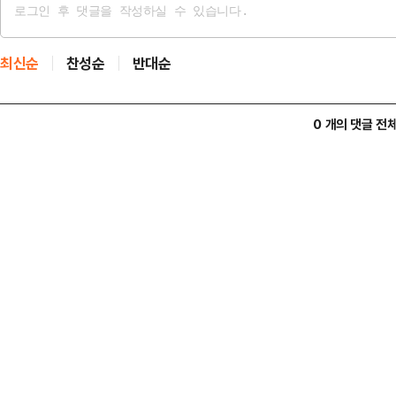
최신순
찬성순
반대순
0 개의 댓글 전