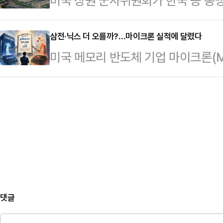
미국 상원 군사위원회가 한국 등 동
사실상 부정하는 아전인수식 해석을 
데일리안 용산 스튜디오에서 전해드리
실태를 미 회계감사원(GAO)에 조
해온 '정치검찰 조작기소' 프레임의 
모시고 특…
군사위의 2027 회계연도 국방수권
삼전·닉스 더 오를까?…마이크론 실적에 달렸다
역시 약화됐다는 지적이 나온다.23일
미국 메모리 반도체 기업 마이크론(Mi
"인도태평양 동맹국에 대한 대외군사판
부(재판장 송병훈)는 최근 이 전 부
가오면서 삼성전자와 SK하이닉스 주
것이 제1도련선(일본·대만·필리핀을 
대해 징역 4개…
이 기대 이상의 실적을 내놓을 경우 
지력 구축·유지에 미치는 영향을 우
망되기 때문이다.24일 금융투자업계
제출을 지시했다.조사 대상국은 일본
회계연도 3분기 실적을 발표한다.한국
출 기한은 2027…
성전자와 SK하이닉스 주주들도 마이
크론은 양사와 함께 글로벌 메모리 
업황 전망이 국내 …
댓글