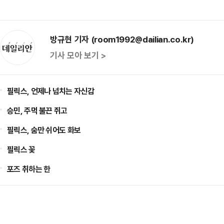
방규현 기자 (room1992@dailian.co.kr)
기사 모아 보기 >
필릭스, 언제나 넘치는 자신감
승민, 주먹 불끈 쥐고
필릭스, 숨만 쉬어도 화보
필릭스 꽃
포즈 취하는 한