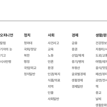
오피니언
정치
사회
경제
생활/문
칼럼
청와대
사건사고
금융
건강정보
기자의 눈
국회/정당
교육
증권
자동차/
기고
북한
노동
산업/재계
도로/교
시사만평
행정
언론
중기/벤처
여행/레
국방/외교
환경
부동산
음식/맛
정치일반
인권/복지
글로벌경제
패션/뷰
식품/의료
생활경제
공연/전
지역
경제일반
책
인물
종교
사회일반
날씨
생활문화