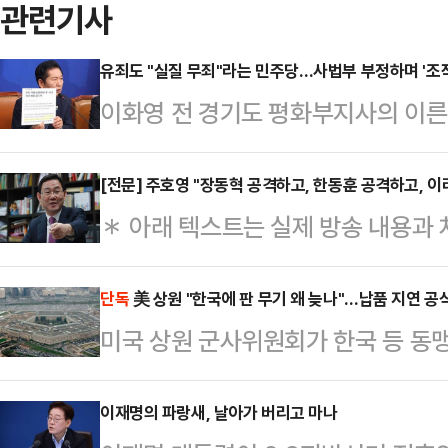
관련기사
유죄도 "실질 무죄"라는 민주당…사법부 부정하며 '조
이화영 전 경기도 평화부지사의 이른바
이 유죄를 선고했음에도 더불어민주당
특검 추진 의지를 굽히지 않고 있다
[전문] 주호영 "장동혁 공격하고, 한동훈 공격하고, 이
＊ 아래 텍스트는 실제 방송 내용과 
사실상 부정하는 아전인수식 해석을 
방송을 통해 확인해주세요.＊ 인터뷰
해온 '정치검찰 조작기소' 프레임의 
'데일리안 유튜브 〈정국 기상대〉'를
단독
美 상원 "한국에 판 무기 왜 늦나"…납품 지연 공
역시 약화됐다는 지적이 나온다.23일
미국 상원 군사위원회가 한국 등 동
저작권은 데일리안에 있습니다.데일리안
부(재판장 송병훈)는 최근 이 전 부
실태를 미 회계감사원(GAO)에 조
데일리안TV＊ 프로그램: 데일리안 유
대해 징역 4개…
군사위의 2027 회계연도 국방수권
이재명의 파랑새, 날아가 버리고 마나
일리안 정치부장＊ 출연: 주호영 국민