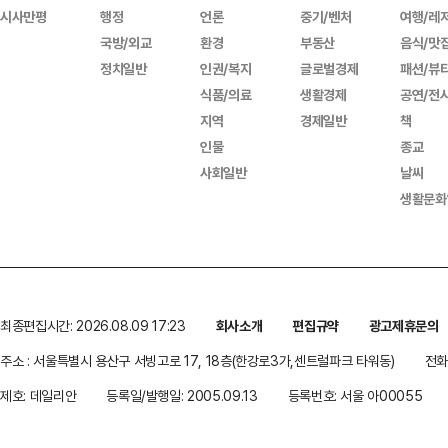
시사만평
행정
언론
중기/벤처
여행/레
국방/외교
환경
부동산
음식/맛
정치일반
인권/복지
글로벌경제
패션/뷰
식품/의료
생활경제
공연/전
지역
경제일반
책
인물
종교
사회일반
날씨
생활문화
최종편집시간: 2026.08.09 17:23
회사소개
편집규약
광고제휴문의
주소 : 서울특별시 용산구 서빙고로 17, 18층(한강로3가,센트럴파크 타워동)
전화 
제호: 데일리안
등록일/발행일: 2005.09.13
등록번호: 서울 아00055