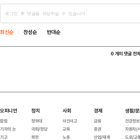
최신순
찬성순
반대순
0 개의 댓글 전
오피니언
정치
사회
경제
생활/문
칼럼
청와대
사건사고
금융
건강정보
기자의 눈
국회/정당
교육
증권
자동차/
기고
북한
노동
산업/재계
도로/교