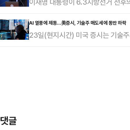
이재명 대통령이 6․3지방선거 전후의
"인도태평양 동맹국에 대한 대외군사판
데일리안 용산 스튜디오에서 전해드리
공개 국무회의를 통해 면도날 솔루션
것이 제1도련선(일본·대만·필리핀을 
모시고 특…
지도 못했던 해머펀치를 맞았기 때문
AI 열풍에 제동…美증시, 기술주 매도세에 동반 하락
지력 구축·유지에 미치는 영향을 우
23일(현지시간) 미국 증시는 기술
명픽들(明pick: 이 대통령이 특별
제출을 지시했다.조사 대상국은 일본
다.미 CNBC 방송에 따르면 뉴욕
선, 투표용지 부족사태와 국민적 항
출 기한은 2027…
다우존스지수는 이날 전 거래일보다 4
권에 덮쳤다. 헤어나기가 쉬워보이진
1671.77에 마감했다. 대형주 위주의
다르지 않다. 이 대통령과 계산이 
(1.39%) 하락한 7368.76을 
수적으로 압승을 했으면…
579.56포인트(2.22%) 내린 2만
3% 이상 하락했고, 마이크론과 샌디
댓글