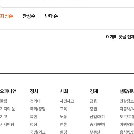
최신순
찬성순
반대순
0 개의 댓글 전
오피니언
정치
사회
경제
생활/문
칼럼
청와대
사건사고
금융
건강정보
기자의 눈
국회/정당
교육
증권
자동차/
기고
북한
노동
산업/재계
도로/교
시사만평
행정
언론
중기/벤처
여행/레
국방/외교
환경
부동산
음식/맛