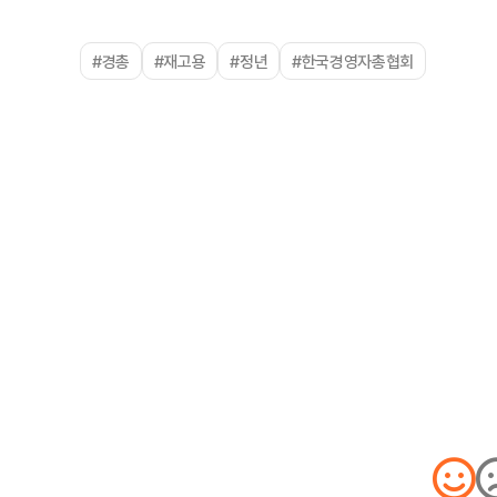
#경총
#재고용
#정년
#한국경영자총협회