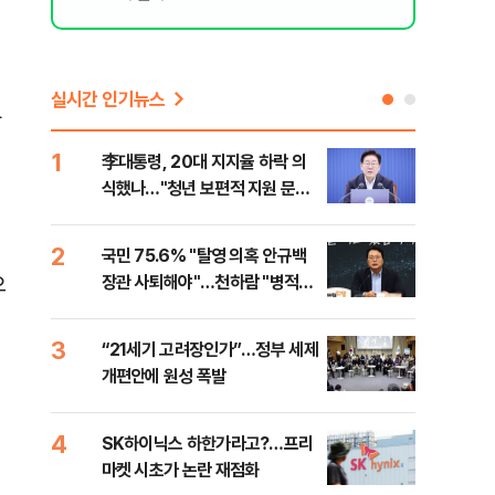
실시간 인기뉴스
타
1
6
李대통령, 20대 지지율 하락 의
[속
식했나…"청년 보편적 지원 문턱
상 
낮춰야"
2
7
국민 75.6% "탈영 의혹 안규백
토스
으
장관 사퇴해야"…천하람 "병적기
크 
록 즉각 공개하라"
3
8
“21세기 고려장인가”…정부 세제
레버
개편안에 원성 폭발
막히
4
9
SK하이닉스 하한가라고?…프리
경찰
마켓 시초가 논란 재점화
일당