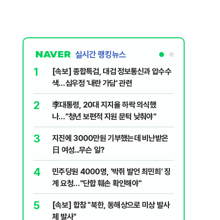
실시간 랭킹뉴스
1
6
[속보] 종합특검, 대검 정보통신과 압수수
SK하이
색…심우정 '내란 가담' 관련
초가 논란
2
7
李대통령, 20대 지지율 하락 의식했
삼전닉스
나…"청년 보편적 지원 문턱 낮춰야"
금 1조원
3
8
지진에 3000만원 기부했는데 비난받은
尹, 재선
日 여성...무슨 일?
다"…옥중
4
9
민주당원 4000명, '박쥐 발언 최민희' 징
보호종 비
계 요청…"단합 훼손 확인해야"
회 참가자
5
10
[속보] 합참 "북한, 동해상으로 미상 발사
레버리지 
체 발사"
지수로 