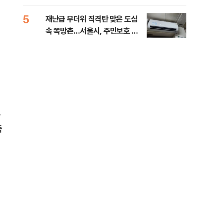
5
10
재난급 무더위 직격탄 맞은 도심
대우
속 쪽방촌…서울시, 주민보호 대
임 
책 강화 [데일리안이 간다 156]
추
축