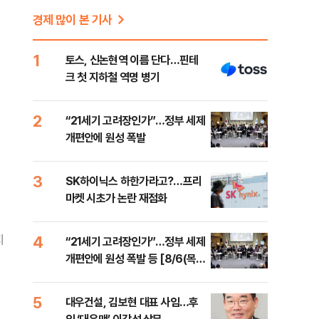
경제 많이 본 기사
1
토스, 신논현역 이름 단다…핀테
크 첫 지하철 역명 병기
2
“21세기 고려장인가”…정부 세제
개편안에 원성 폭발
3
SK하이닉스 하한가라고?…프리
마켓 시초가 논란 재점화
4
지
“21세기 고려장인가”…정부 세제
개편안에 원성 폭발 등 [8/6(목)
데일리안 퇴근길뉴스]
5
대우건설, 김보현 대표 사임…후