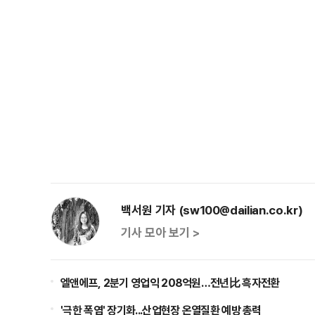
백서원 기자 (sw100@dailian.co.kr)
기사 모아 보기 >
엘앤에프, 2분기 영업익 208억원…전년比 흑자전환
'극한 폭염' 장기화...산업현장 온열질환 예방 총력