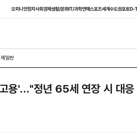
오피니언
정치
사회
경제
생활/문화
IT/과학
연예
스포츠
세계
수도권
포토
D-
경제일반
고용'…"정년 65세 연장 시 대응