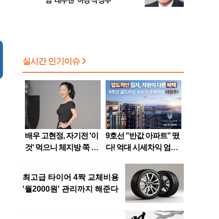
임 ‘대우맨’ 이강석 상무