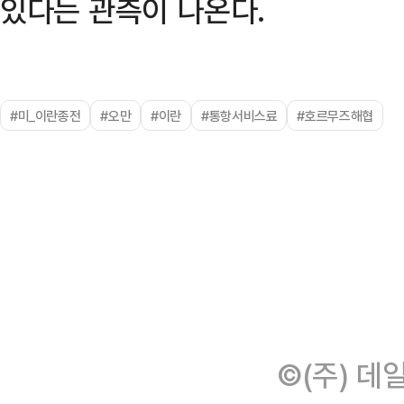
있다는 관측이 나온다.
#미_이란종전
#오만
#이란
#통항서비스료
#호르무즈해협
©(주) 데