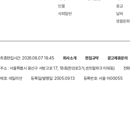
인물
종교
사회일반
날씨
생활문화
최종편집시간: 2026.08.07 18:45
회사소개
편집규약
광고제휴문의
주소 : 서울특별시 용산구 서빙고로 17, 18층(한강로3가,센트럴파크 타워동)
전화 
제호: 데일리안
등록일/발행일: 2005.09.13
등록번호: 서울 아00055