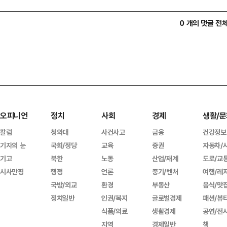
0 개의 댓글 전
오피니언
정치
사회
경제
생활/문
칼럼
청와대
사건사고
금융
건강정보
기자의 눈
국회/정당
교육
증권
자동차/
기고
북한
노동
산업/재계
도로/교
시사만평
행정
언론
중기/벤처
여행/레
국방/외교
환경
부동산
음식/맛
정치일반
인권/복지
글로벌경제
패션/뷰
식품/의료
생활경제
공연/전
지역
경제일반
책