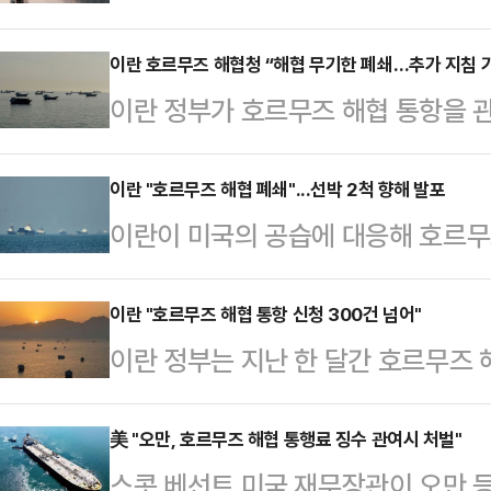
할 예정이다. 미국과 이란이 휴전 합
나인 해상 안전 문제를 조율하기 위
이란 호르무즈 해협청 “해협 무기한 폐쇄…추가 지침 
이란 정부가 호르무즈 해협 통항을
이란 대표단은 22일(현지시간) 오
해협청(PGSA)은 11일(현지시간)
과 선박 통항 보장 방안 등을 협의할
다.타임스오브이스라엘(TOI) 등에 
이란 "호르무즈 해협 폐쇄"...선박 2척 향해 발포
상 질서 유지와 항행 안전 확보를 위
이란이 미국의 공습에 대응해 호르무
엑스(X·옛 트위터)를 통해 “침략적
로 전해졌다.오만은 그동안 미국과 이
군을 통합 지휘하는 하탐 알안비야 
군의 발표에 따라 추후 공지할 때까
가다. 양…
체를 통해 "호르무즈 해협을 전면 
이란 "호르무즈 해협 통항 신청 300건 넘어"
“통항 허가를 받은 신청자들은 인내
이란 정부는 지난 한 달간 호르무즈 
박의 통항을 금지한다"며 "해협 통과
다려달라”고 당부했다.이란군은 앞서
었다고 밝혔다.AP통신에 따르면 이
것"이라는 성명을 발표했다.실제로 
해협 통과를 시도하는…
(SNS) 엑스(X·옛 트위터)를 통해
美 "오만, 호르무즈 해협 통행료 징수 관여시 처벌"
를 시도한 선박 2척을 향해 이란군이
스콧 베선트 미국 재무장관이 오만 
범한 이후 300척 이상의 선박이 해