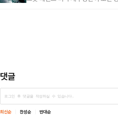
인 이란 인터내셔널 역시 관련 소식
징수에 관여하면 처벌할 것이라고 
표했다.허가를 신청한 선박은 유조선이
규모, 사상자 여부 …
은 28일(현지시간) 소셜미디어(SNS
컨테이너선이 11%다. 액화천연가스(
호르무즈 해협에서 통행료를 징수하려
프해역에서 오만만으로 나가는 출항 
라며 “이에 직·간접적으로 관여하는 
목적지는 아…
협력국은 처벌받게 될 것”이라고 말
행을 방해하려는 어떠한 시도도 단호
공포에 떨게 하…
댓글
최신순
찬성순
반대순