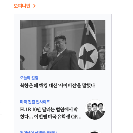
오피니언
.
무
오늘의 칼럼
북한은 왜 해킹 대신 '사이버전'을 말했나
과
미국 진출 인사이트
H-1B 10만 달러는 법원에서 막
이
혔다… 이번엔 미국 유학생 OPT
인가?
정명섭의 실패한 쿠데타