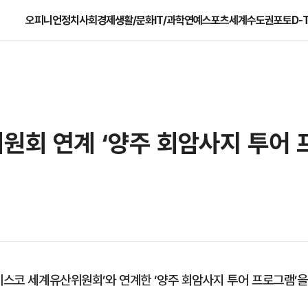
오피니언
정치
사회
경제
생활/문화
IT/과학
연예
스포츠
세계
수도권
포토
D-
원회 연계 ‘양주 회암사지 투어 
네스코 세계유산위원회’와 연계한 ‘양주 회암사지 투어 프로그램’을