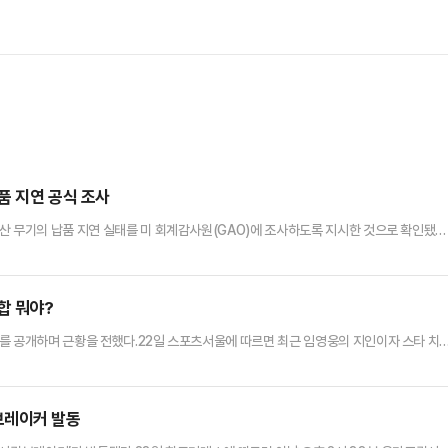
품 지연 공식 조사
산 무기의 납품 지연 실태를 미 회계감사원(GAO)에 조사하도록 지시한 것으로 확인됐다
A) 보고서에 따르면 위원회는 "인도태평양 동맹국에 대한 대외군사판매(FMS) 방식의 
잇는 대중국 해상 방어선)에서 중국 억지력 구축·유지에 미치는 영향을 우려한다"며 미 감
 일본·대만·한국·필리핀 4개국이며 보고서 제출 기한은 2027…
합 뭐야?
를 공개하며 근황을 전했다.22일 스포츠서울에 따르면 최근 임영웅의 지인이자 스타 치
해 임영웅의 생일 모임 현장을 공개했다. 공개된 사진 속 임영웅은 편안한 차림으로 참석
다. 붉은색 생일 케이크를 들고 카메라를 바라보는 모습도 담기는 등 소탈한 생일 풍경
 인근 식당 ‘애마오리’에서 지인들과 함께 식사를 한 것으로 알려졌다…
브레이커 발동