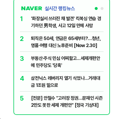
실시간 랭킹뉴스
1
6
'화장실서 쓰러진 채 발견' 킥복싱 연습 경
[속보] 
기하던 男학생, 사고 12일 만에 사망
원…전년
2
7
퇴직은 50세, 연금은 65세부터?…청년,
​"정청래
명품·여행 대신 노후준비 [Now 2.30]
내부서 나
3
8
부동산·주식 민심 어찌할고…세제개편안
꿈쩍 않는
에 민주당도 '당혹'
간다
4
9
삼전닉스 레버리지 열기 식었나…거래대
2030은
금 1조원 밑으로
줄 알았나
리 헬스]
5
10
[전문] 안철수 "고려장 정권…문재인 시즌
“길거리 
2만도 못한 세제 개편안" [정국 기상대]
세입자 ‘발
발