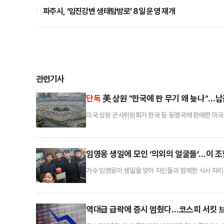
파주시, ‘임진강변 생태탐방로’ 8일 운영 재개
관련기사
단독
美 상원 "한국에 판 무기 왜 늦나"…납
미국 상원 군사위원회가 한국 등 동맹국에 판매한 미국
미 상원 군사위의 2027 회계연도 국방수권법안(NDA
기 납품 지연과 이것이 제1도련선(일본·대만·필리핀을 
사원장에게 조사 보고서 제출을 지시했다.조사 대상국은
임영웅 생일에 모인 ‘의외의 얼굴들’…이 조
가수 임영웅이 생일을 맞아 지인들과 함께한 식사 자리
의사로 알려진 서재원은 사회관계망서비스(SNS)를 통
자들과 함께 미소를 지으며 자연스러운 분위기를 연출했
전해졌다.임영웅은 지난 16일 생일을 맞아 서울 청계산
역대급 급락에 증시 멈췄다…코스피 서킷 