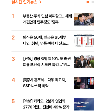
실시간 인기뉴스
치
1
6
부동산·주식 민심 어찌할고…세제
안양
개편안에 민주당도 '당혹'
진 
2
7
퇴직은 50세, 연금은 65세부
국내
터?…청년, 명품·여행 대신 노후
코스
준비 [Now 2.30]
3
8
[단독] 영장 집행일 10일 도과 원
[전
희룡 포렌식 시도한 특검…"위법
재인
증거 수집" 지적
안"
4
9
美증시 혼조세…다우 최고치,
보험
S&P·나스닥 하락
괴…
5
10
[속보] 카카오, 2분기 영업익
경산
2770억원…전년비 49% 증가
표 