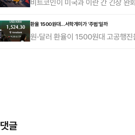
비트코인이 미국과 이란 간 긴장 완화
원으로 집계됐다.이는 코스피가 700
도세가 쏟아지며 8203.84까지 밀
렸다.최근 시장을 주도했던 인공지능
2150억원)보다 높은 수준으로, 코스
로…
면서 위험자산 전반이 흔들린 영향으
환율 1500원대…서학개미가 '주범'일까
을 넘어서자 투자 심리를 한층 자극
원·달러 환율이 1500원대 고공행
황 플랫폼 코인게코에 따르면 이날 오
려 감소했다.6월 일평균 거래량은 5억
를 댕긴 '서학개미 책임론'의 유효성
에 거래됐다.비트코인은 최근 미국과
비 적다.…
미 열풍이 환율 상승을 견인한 측면이
반등을 시도했지만 상승세를 이어가
1500원대 고공행진을 이끌었다는 
크는 이날 비트코인 약세의 배경으로 
자본시장연구원 거시금융실은 최근 발
제 올해 글로벌 주가 상승을…
과 자산배분 전략' 보고서에서 지난해 
율 상승의 주요 원인이 서로 달랐다
지수) 요인 ▲고유(국내…
댓글