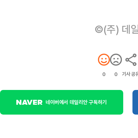
©(주) 데
기사 공
0
0
네이버에서 데일리안 구독하기