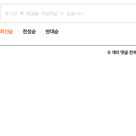
최신순
찬성순
반대순
0 개의 댓글 전