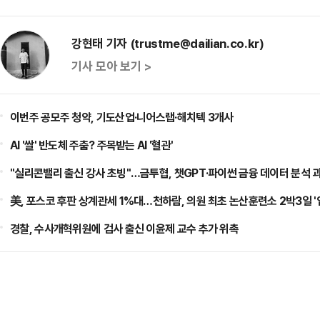
강현태 기자 (trustme@dailian.co.kr)
기사 모아 보기 >
이번주 공모주 청약, 기도산업·니어스랩·해치텍 3개사
AI '쌀' 반도체 주춤? 주목받는 AI '혈관'
"실리콘밸리 출신 강사 초빙"…금투협, 챗GPT·파이썬 금융 데이터 분석 
美, 포스코 후판 상계관세 1%대…천하람, 의원 최초 논산훈련소 2박3일 '
경찰, 수사개혁위원에 검사 출신 이윤제 교수 추가 위촉