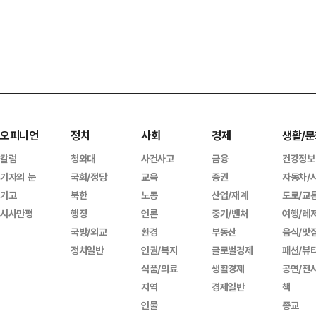
오피니언
정치
사회
경제
생활/문
칼럼
청와대
사건사고
금융
건강정보
기자의 눈
국회/정당
교육
증권
자동차/
기고
북한
노동
산업/재계
도로/교
시사만평
행정
언론
중기/벤처
여행/레
국방/외교
환경
부동산
음식/맛
정치일반
인권/복지
글로벌경제
패션/뷰
식품/의료
생활경제
공연/전
지역
경제일반
책
인물
종교