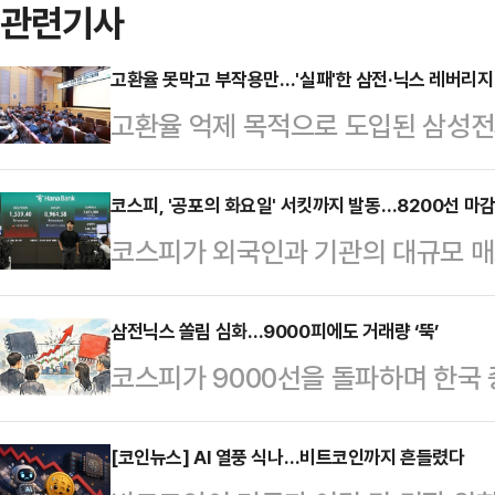
관련기사
고환율 못막고 부작용만…'실패'한 삼전·닉스 레버리지
고환율 억제 목적으로 도입된 삼성전
이 증시 변동성과 투자자 피해 우려
'반성'과 '후회'를 언급하며 사실상 
코스피, '공포의 화요일' 서킷까지 발동…8200선 마감
코스피가 외국인과 기관의 대규모 매
의도 금감원 본원에서 진행된 기자
8200선까지 주저앉았다.장중에는 
"홍콩에 있는 (삼성전자·SK하이닉스
스피 1단계 서킷브레이커까지 발동됐
삼전닉스 쏠림 심화…9000피에도 거래량 ‘뚝’
자를 환류하기 위한 방안으로 (도입)
코스피가 9000선을 돌파하며 한국 
지수는 전 거래일 대비 910.71포인트
작용이 너무 커져 정부가 고민이 굉장
의 관심은 ‘반도체 투톱’인 삼성전자
쳤다.지수는 전장(9114.55)보다 31
"지난해 고환율 국면…
한국거래소에 따르면 유가증권시장의 
[코인뉴스] AI 열풍 식나…비트코인까지 흔들렸다
출발한 뒤 낙폭을 키웠다.장중 한때 