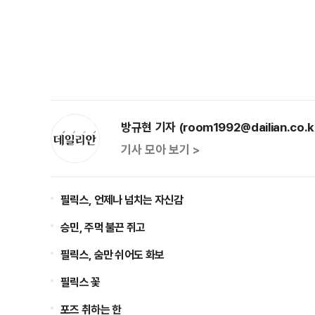
방규현 기자 (room1992@dailian.co.k
기사 모아 보기 >
필릭스, 언제나 넘치는 자신감
승민, 주먹 불끈 쥐고
필릭스, 숨만 쉬어도 화보
필릭스 꽃
포즈 취하는 한