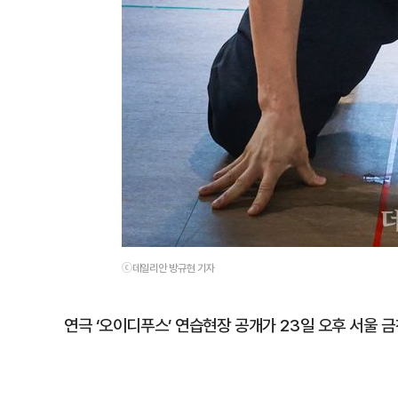
ⓒ데일리안 방규현 기자
연극 ‘오이디푸스’ 연습현장 공개가 23일 오후 서울