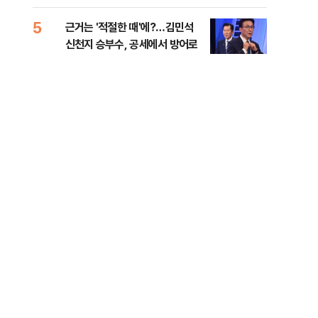
세제
5
10
근거는 '적절한 때'에?…김민석
美 
신천지 승부수, 공세에서 방어로
은 