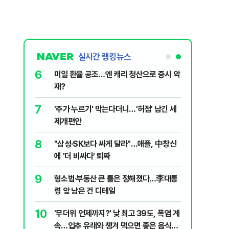
실시간 랭킹뉴스
6
구협회 외국
미일 환율 공조…엔 캐리 청산으로 증시 악
령 20대 지
재?
 올인은 금
7
입법과정에
'주가 누르기' 막는다더니…'허점' 남긴 세
가 논란 재
개편 해법은
제개편안
 99%" 등
8
, '출생시
"삼성·SK보다 싸게 달라"…애플, 中창신
에 '더 비싸다' 퇴짜
9
리지에 올라
형소법·부동산 큰 틀은 정해졌다…李대통
령 앞 남은 건 디테일
10
, '이란전
'무더위 언제까지?' 낮 최고 39도, 폭염 계
속…입추 유래와 챙겨 먹으면 좋은 음식