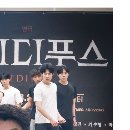
1
[데일리안 오늘뉴스 종합] 축
인 심판에 성접대 의혹, 李대통
지율 하락 의식했나, 삼전닉스
2
"오세훈이 주택 공급 않아" "
물, SK하이닉스 프리마켓 시초
반영"…민주당의 부동산 세제
점화, 김민석 "과반 승리 가능성
3
美 원정출산 전면 차단…트럼프
민권 금지' 행정명령 서명
4
“월급만으론 집 못 사”…레버
탄 청년들 [Now 2.30]
5
"탄약 왜 부족한 거야"…트럼프
무기고 고갈'에 국방장관 질책