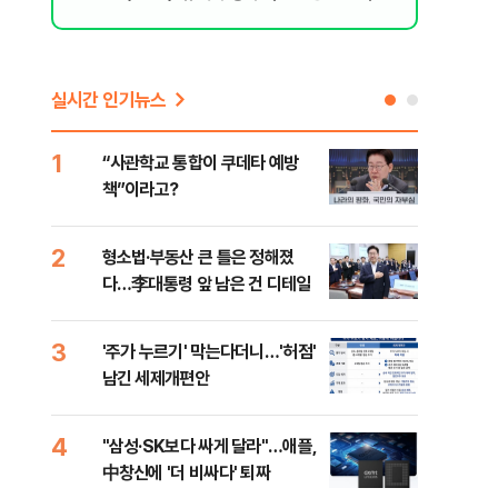
[오늘 날씨]
실시간 인기뉴스
1
6
“사관학교 통합이 쿠데타 예방
美 
책”이라고?
스닥
2
7
형소법·부동산 큰 틀은 정해졌
“월
다…李대통령 앞 남은 건 디테일
지에
3
8
'주가 누르기' 막는다더니…'허점'
미일
남긴 세제개편안
로 
4
9
"삼성·SK보다 싸게 달라"…애플,
"오
中창신에 '더 비싸다' 퇴짜
과정