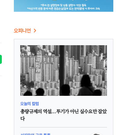
오피니언
오늘의 칼럼
총량규제의 역설…투기가 아닌 실수요만 잡았
다