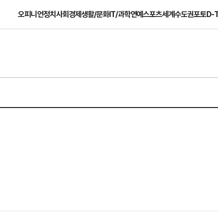
오피니언
정치
사회
경제
생활/문화
IT/과학
연예
스포츠
세계
수도권
포토
D-