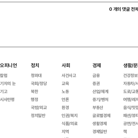
0 개의 댓글 전
오피니언
정치
사회
경제
생활/문
칼럼
청와대
사건사고
금융
건강정보
기자의 눈
국회/정당
교육
증권
자동차/
기고
북한
노동
산업/재계
도로/교
시사만평
행정
언론
중기/벤처
여행/레
국방/외교
환경
부동산
음식/맛
정치일반
인권/복지
글로벌경제
패션/뷰
식품/의료
생활경제
공연/전
지역
경제일반
책