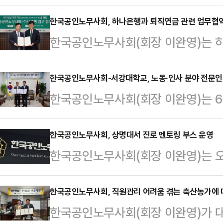
는 6월22일 AI 시대 노동환경 변
학습 분야의 공동 발전을 위한 업무
한국공인노무사회, 하나은행과 퇴직연금 관련 업무협
한국공인노무사회(회장 이완영)는 하
협약은 양 기관이 상호 신뢰와 협력
나은행 본점에서 퇴직연금 가입 활성
역량 강화 ▲AI·디지털 교육 ▲신중
추진을 위한 업무협약을 체결했다고
한국공인노무사회-서강대학교, 노동·인사 분야 전문인
각적인 공동 사업을 추진함으로써, 
한국공인노무사회(회장 이완영)는 6
노무사회 이완영 회장, 하나은행 퇴
기여하기 위해 마련됐다.양 기관은 협
·인사·노무 및 법학 분야의 교육·연
이 참석하여 협력 사업 MOU를 체
사업을 선정했다. …
체결했다고 밝혔다.이번 협약은 양 
한국공인노무사회, 상명대서 진로 멘토링 부스 운영
하는 기업들의 행정 부담을 덜고, 
한국공인노무사회(회장 이완영)는 오
으로 우수한 전문 인재를 양성하고 
가입을 신속하고 원활하게 추진하고자
래백년관에서 재학생 대상 진로 멘토
기관은 이번 협약을 통해 ▲공인노무
되었다. 특히 기존에 한 달여 …
이번 행사는 공인노무사 직업에 대한
한국공인노무사회, 직원관리 어려움 겪는 축산농가에 
정(석·박사 학위 및 계약학과 등) 
한국공인노무사회(회장 이완영)가 
원하기 위해 마련됐다.한국공인노무
학교 대학원 신입생 선발 시 공인노