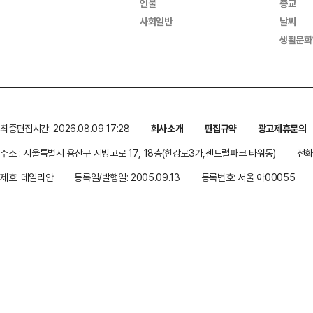
인물
종교
사회일반
날씨
생활문화
최종편집시간: 2026.08.09 17:28
회사소개
편집규약
광고제휴문의
주소 : 서울특별시 용산구 서빙고로 17, 18층(한강로3가,센트럴파크 타워동)
전화 
제호: 데일리안
등록일/발행일: 2005.09.13
등록번호: 서울 아00055