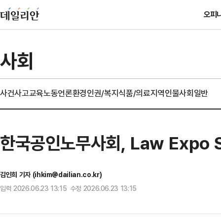
오피
사회
사건사고
교육
노동
언론
환경
인권/복지
식품/의료
지역
인물
사회일반
한국공인노무사회, Law Expo 
김인희 기자 (ihkim@dailian.co.kr)
입력 2026.06.23 13:15 수정 2026.06.23 13:15