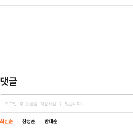
하고, 한돈 축산농가의 체계적인 노
(MOU)을 바탕으로 청년 진로 지원
진로특강·직무설명…
날 체결된 이번 협약은 국내·외국인
이어오고 있다. 양 기관은 재학생들
의 노무관리 어려움을 해소하고, 노동
현직 전문가와의 교류를 확대하기 위
됐다.한돈 축산농가는 그동안 외국인
사 기간 동안 상명대학교 …
운용하면서 직원 관리에 어려움을 겪
적인 노무관리 지원을 통해 농가의 부
화하는 데 목적을 두고 추진…
댓글
최신순
찬성순
반대순