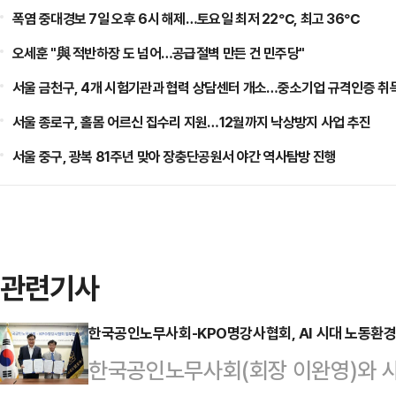
폭염 중대경보 7일 오후 6시 해제…토요일 최저 22℃, 최고 36℃
오세훈 "與 적반하장 도 넘어…공급절벽 만든 건 민주당"
서울 금천구, 4개 시험기관과 협력 상담센터 개소…중소기업 규격인증 취
서울 종로구, 홀몸 어르신 집수리 지원…12월까지 낙상방지 사업 추진
서울 중구, 광복 81주년 맞아 장충단공원서 야간 역사탐방 진행
관련기사
한국공인노무사회-KPO명강사협회, AI 시대 노동환경 
한국공인노무사회(회장 이완영)와 사