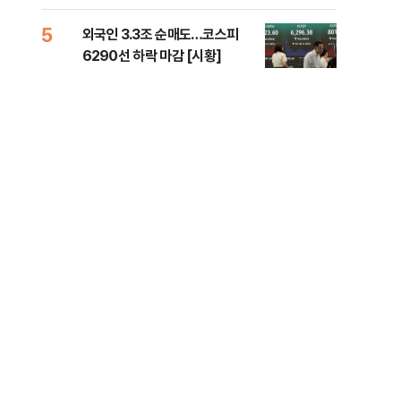
책 
5
10
외국인 3.3조 순매도…코스피
달 
6290선 하락 마감 [시황]
후 