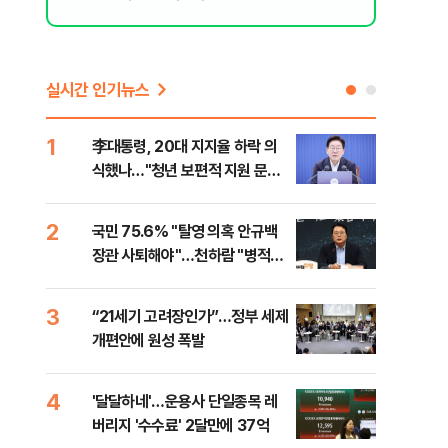
실시간 인기뉴스
1
6
李대통령, 20대 지지율 하락 의
오세
식했나…"청년 보편적 지원 문턱
납 
낮춰야"
2
7
국민 75.6% "탈영 의혹 안규백
[코
장관 사퇴해야"…천하람 "병적기
인 
록 즉각 공개하라"
3
8
“21세기 고려장인가”…정부 세제
SK
개편안에 원성 폭발
마켓
4
9
'달달하네'…운용사 단일종목 레
재난
버리지 '수수료' 2달만에 37억
속 