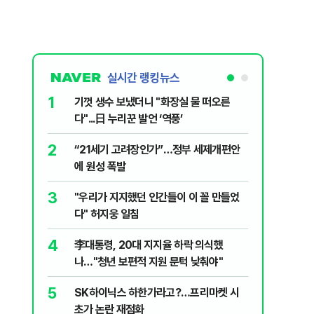
실시간 랭킹뉴스
1
6
기껏 생수 보냈더니 "화장실 물 떠오른
오세훈 “
다"...日 누리꾼 발언 ‘역풍’
근본적 문
2
7
“21세기 고려장인가”…정부 세제개편안
'달달하네
에 원성 폭발
수료' 2
3
8
"우리가 지지했던 인간들이 이 꼴 만들었
2030은
다" 허지웅 일침
줄 알았나
리 헬스]
4
9
李대통령, 20대 지지율 하락 의식했
‘풀옵션 
나…"청년 보편적 지원 문턱 낮춰야"
날 1만대
5
10
SK하이닉스 하한가라고?…프리마켓 시
'화장실서
초가 논란 재점화
기하던 男