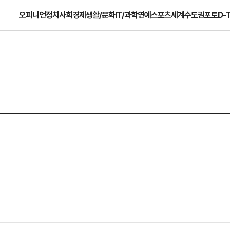
오피니언
정치
사회
경제
생활/문화
IT/과학
연예
스포츠
세계
수도권
포토
D-