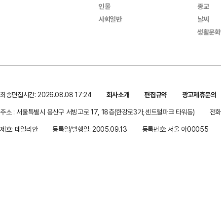
인물
종교
사회일반
날씨
생활문화
최종편집시간: 2026.08.08 17:24
회사소개
편집규약
광고제휴문의
주소 : 서울특별시 용산구 서빙고로 17, 18층(한강로3가,센트럴파크 타워동)
전화 
제호: 데일리안
등록일/발행일: 2005.09.13
등록번호: 서울 아00055