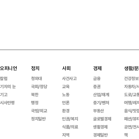
오피니언
정치
사회
경제
생활/문
칼럼
청와대
사건사고
금융
건강정보
기자의 눈
국회/정당
교육
증권
자동차/
기고
북한
노동
산업/재계
도로/교
시사만평
행정
언론
중기/벤처
여행/레
국방/외교
환경
부동산
음식/맛
정치일반
인권/복지
글로벌경제
패션/뷰
식품/의료
생활경제
공연/전
지역
경제일반
책