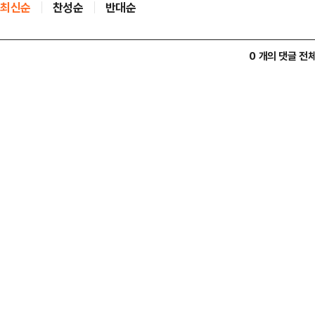
최신순
찬성순
반대순
0 개의 댓글 전