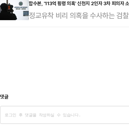
확보에 나섰다.13일 법조계에 따르
합수본, '113억 횡령 의혹' 신천지 2인자 3차 피의자 
의 영장실질심사도 이날 열렸다.앞서
정교유착 비리 의혹을 수사하는 검찰
요 사건과 관련해 교단 내 ‘2인자’로
경찰 합동수사본부는 지난 12일 고 
수교증거장막성전) 2인자'로 불렸던 
한지파·시몬지파 전 총무 등 3명에 
구속영장을 청구했다.고…
일 법조계에 따르면 합수본은 이날 오전
날 구속영장을 청구했다. 이는 올해 1
혐의 피의자 신분으로 불러 조사하고 
시도된 첫 구속영장 청구다.고 전 총
정을 관리하며 이만희 총회장의 법무
의힘 …
113억원 이상의 돈을 거둔 뒤 명목
를 받는다.합수본은 고 전 총무가 
는 내부 증언을…
댓글