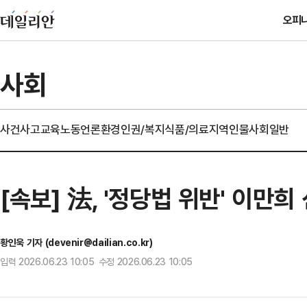
오피
사회
사건사고
교육
노동
언론
환경
인권/복지
식품/의료
지역
인물
사회일반
[속보] 法, '정당법 위반' 이만
황인욱 기자 (devenir@dailian.co.kr)
입력 2026.06.23 10:05 수정 2026.06.23 10:05