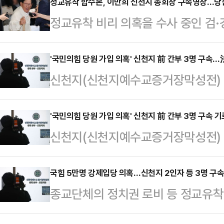
정교유착 합수본, 이만희 신천지 총회장 구속영장…당
정교유착 비리 의혹을 수사 중인 검·
혹'과 관련해 이만희(95) 신천지 
법조계에 따르면 합수본은 이날 "신
'국민의힘 당원 가입 의혹' 신천지 前 간부 3명 구속…
신천지(신천지예수교증거장막성전) 
이 총회장에 대해 정당법 위반 등 
시킨 혐의를 받는 전직 간부 3명이 
총회장은 지난 2021∼2024년 국
는 검찰·경찰 합동수사본부가 출범 후
'국민의힘 당원 가입 의혹' 신천지 前 간부 3명 구속 기
목적으로 신도들에게 당원 가입을 
신천지(신천지예수교증거장막성전) 
점'으로 꼽히는 이만희 총회장에 대
지파마다 '필라테스 프로젝트' 등 
시킨 혐의를 받는 전직 간부들이 구속
다.17일 법조계에 따르면 서울중앙
고, 이에 따…
울중앙지방법원 부동식 영장전담 부장
국힘 5만명 강제입당 의혹…신천지 2인자 등 3명 구
날 정당법 위반 등 혐의를 받는 고동
종교단체의 정치권 로비 등 정교유착
반 등 혐의를 받는 고동안 전 신천지
모씨, 전 시몬지파 총무 양모씨에 대
(합수본)가 신천지의 특정 정당 집단
질심사)을 진행 중이다. 전 요한지파
연 뒤 "증거인멸 및 도망…