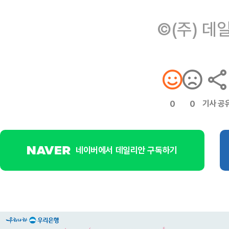
©(주) 데
기사 공
0
0
네이버에서 데일리안 구독하기