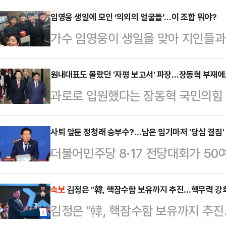
임영웅 생일에 모인 ‘의외의 얼굴들’…이 조합 뭐야?
가수 임영웅이 생일을 맞아 지인들과
했다.22일 스포츠서울에 따르면 최
알려진 서재원은 사회관계망서비스(S
원내대표도 몰랐던 '자평 보고서' 파장…장동혁 부재에
과로로 입원했다는 장동혁 국민의힘 
을 공개했다. 공개된 사진 속 임영
에 집중할 방침이다. 달아올랐던 사퇴
소를 지으며 자연스러운 분위기를 연
으로 들어갈 것이라는 전망이 나왔지만
사퇴 앞둔 정청래 승부수?…남은 임기마저 '당심 결집' 
라를 바라보는 모습도 담기는 등 소
더불어민주당 8·17 전당대회가 50
서'가 분란에 불을 붙인 모양새다. 
16일 생일을 맞아 서울 청계산 인근
대표직 사퇴를 앞두고 당원 접촉과 
산은 차단됐지만, 현재 갈등 양상을
를 한 것으로 알려졌다…
호남 지역 순회와 1인1표제 확대, 
속보
김정은 "韓, 핵잠수함 보유까지 추진…핵무력 강화
대표는 22일 의료진 권고에 따라 
김정은 "韓, 핵잠수함 보유까지 추진
권에서는 사실상 전당대회를 겨냥한 '
비서실장인 박준태 의원이 브리핑을 통