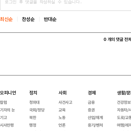
최신순
찬성순
반대순
0 개의 댓글 전
오피니언
정치
사회
경제
생활/문
칼럼
청와대
사건사고
금융
건강정보
기자의 눈
국회/정당
교육
증권
자동차/
기고
북한
노동
산업/재계
도로/교
시사만평
행정
언론
중기/벤처
여행/레