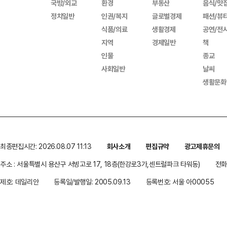
국방/외교
환경
부동산
음식/맛
정치일반
인권/복지
글로벌경제
패션/뷰
식품/의료
생활경제
공연/전
지역
경제일반
책
인물
종교
사회일반
날씨
생활문화
최종편집시간: 2026.08.07 11:13
회사소개
편집규약
광고제휴문의
주소 : 서울특별시 용산구 서빙고로 17, 18층(한강로3가,센트럴파크 타워동)
전화 
제호: 데일리안
등록일/발행일: 2005.09.13
등록번호: 서울 아00055