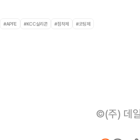
#APFE
#KCC실리콘
#점착제
#코팅제
©(주) 데