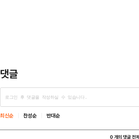
하기 위한 적극적인 재정정책과 지방정
맞물려 상승작용을 일으키는 바람에
중국 중앙은행인 인민은행(人民銀行)
년 같은 기간보다 15.1% 늘어난 1
경제매체 제일재경(第一財經), 싱
15일 보도했다.…
댓글
최신순
찬성순
반대순
0 개의 댓글 전