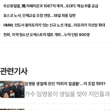
두산퓨얼셀, 獨 리베리온과 1087억 계약…SOFC 핵심 부품 공급
포스코 노사, 단체교섭 조정 연장…18일 최종 담판
HMM, 인도서 동아프리카 잇는 신규 노선 개설…아프리카 지선망 확대
한화, 지역 청소년 오케스트라 캠프 개최…누적 단원 800명
관련기사
임영웅 생일에 모인 ‘의외의 얼굴들’…이 조합 뭐야?
가수 임영웅이 생일을 맞아 지인들과
했다.22일 스포츠서울에 따르면 최