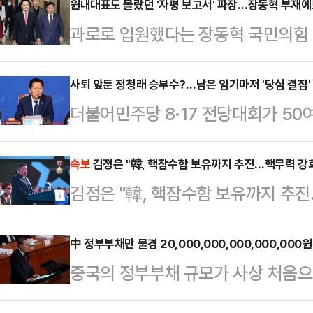
알려진 서재원은 사회관계망서비스(S
원내대표도 몰랐던 '자평 보고서' 파장…장동혁 부재에
과로로 입원했다는 장동혁 국민의힘 
을 공개했다. 공개된 사진 속 임영
에 집중할 방침이다. 달아올랐던 사퇴
소를 지으며 자연스러운 분위기를 연
으로 들어갈 것이라는 전망이 나왔지만
사퇴 앞둔 정청래 승부수?…남은 임기마저 '당심 결집' 
라를 바라보는 모습도 담기는 등 소
더불어민주당 8·17 전당대회가 50
서'가 분란에 불을 붙인 모양새다. 
16일 생일을 맞아 서울 청계산 인근
대표직 사퇴를 앞두고 당원 접촉과 
산은 차단됐지만, 현재 갈등 양상을
를 한 것으로 알려졌다…
호남 지역 순회와 1인1표제 확대, 
속보
김정은 "韓, 핵잠수함 보유까지 추진…핵무력 강화
대표는 22일 의료진 권고에 따라 
김정은 "韓, 핵잠수함 보유까지 추진
권에서는 사실상 전당대회를 겨냥한 '
비서실장인 박준태 의원이 브리핑을 통
한 길…핵보유국 지위 철저히 행사"
일 정치권에 따르면 민주당은 오는 
최고위원회의를 마…
中 정부부채만 물경 20,000,000,000,000,000
성할 예정이다. 차기 당대표 선출을
중국의 정부부채 규모가 사상 처음으로 
정 대표는 이르면 24일 대표직에서
을 가볍게 돌파했다. 부동산 시장 침
를 위해서는 대…