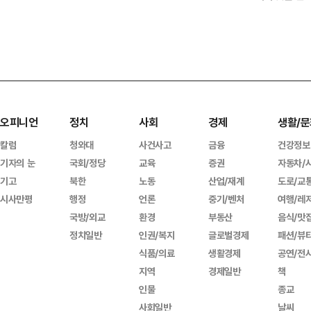
오피니언
정치
사회
경제
생활/문
칼럼
청와대
사건사고
금융
건강정보
기자의 눈
국회/정당
교육
증권
자동차/
기고
북한
노동
산업/재계
도로/교
시사만평
행정
언론
중기/벤처
여행/레
국방/외교
환경
부동산
음식/맛
정치일반
인권/복지
글로벌경제
패션/뷰
식품/의료
생활경제
공연/전
지역
경제일반
책
인물
종교
사회일반
날씨