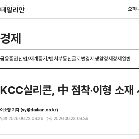
오피
경제
금융
증권
산업/재계
중기/벤처
부동산
글로벌경제
생활경제
경제일반
KCC실리콘, 中 점착·이형 소재 
이소영 기자 (sy@dailian.co.kr)
입력 2026.06.23 09:36 수정 2026.06.23 09:36