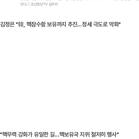
있다.ⓒ조선중앙TV 갈무리
김정은 "韓, 핵잠수함 보유까지 추진…정세 극도로 악화"
"핵무력 강화가 유일한 길…핵보유국 지위 철저히 행사"