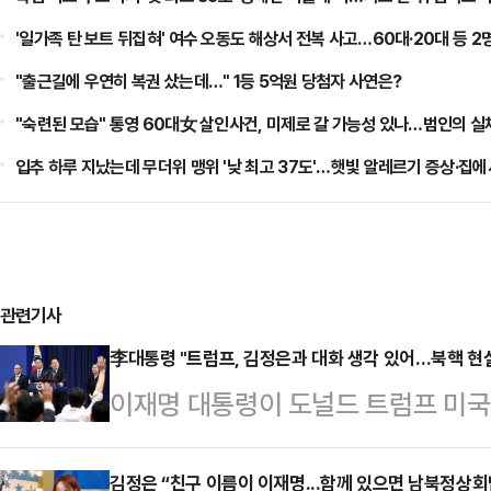
'일가족 탄 보트 뒤집혀' 여수 오동도 해상서 전복 사고…60대·20대 등 2
"출근길에 우연히 복권 샀는데…" 1등 5억원 당첨자 사연은?
"숙련된 모습" 통영 60대女 살인사건, 미제로 갈 가능성 있나…범인의 실
입추 하루 지났는데 무더위 맹위 '낮 최고 37도'…햇빛 알레르기 증상·집에
관련기사
李대통령 "트럼프, 김정은과 대화 생각 있어…북핵 현실
이재명 대통령이 도널드 트럼프 미국
장과 대화해야 한다고 생각하고 있다"
박만으로는 북핵 문제 해결이 불가
김정은 “친구 이름이 이재명...함께 있으면 남북정상회