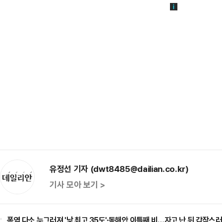
유정선 기자 (dwt8485@dailian.co.kr)
기사 모아 보기 >
폭염 다소 누그러져 '낮 최고 35도'·동해안 이틀째 비…자고 난 뒤 갑작스러