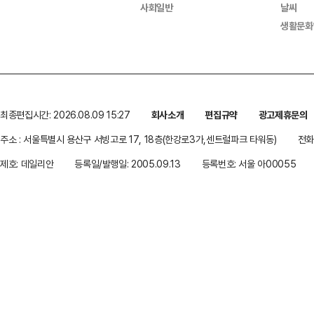
사회일반
날씨
생활문화
최종편집시간: 2026.08.09 15:27
회사소개
편집규약
광고제휴문의
주소 : 서울특별시 용산구 서빙고로 17, 18층(한강로3가,센트럴파크 타워동)
전화 
제호: 데일리안
등록일/발행일: 2005.09.13
등록번호: 서울 아00055