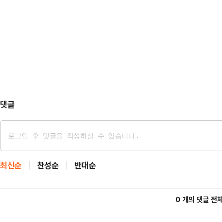
언론 등의 보도에 따르면, 시 주석의 
다.14일 정치권에 따르면, 북한 김정
설주 여사는 환영 행사부터 대부분의
의의 담화에서 "유럽을 행각 중인 
수준의 부부 동반 밀착 의전을 제공
이후 우리의 핵보유국 지위와…
부를 두고 큰 관심을 보였다.지난해 
만큼, 이번 시 주석의 방북을 계기로
공고히 하고 …
댓글
최신순
찬성순
반대순
0 개의 댓글 전