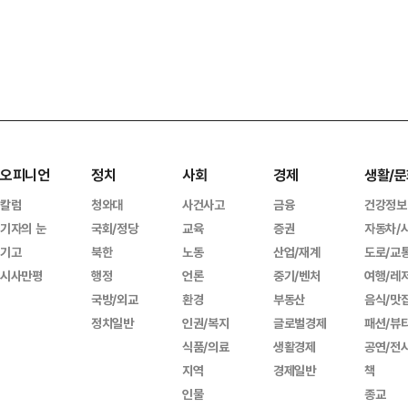
오피니언
정치
사회
경제
생활/문
칼럼
청와대
사건사고
금융
건강정보
기자의 눈
국회/정당
교육
증권
자동차/
기고
북한
노동
산업/재계
도로/교
시사만평
행정
언론
중기/벤처
여행/레
국방/외교
환경
부동산
음식/맛
정치일반
인권/복지
글로벌경제
패션/뷰
식품/의료
생활경제
공연/전
지역
경제일반
책
인물
종교