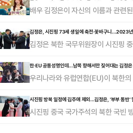
배우 김정은이 자신의 이름과 관련된
게 전달한 사실을 함께 공개했다.이 
MBC '라디오스타'에 출연한 김정은
유럽·주요 7개국(G7) 정상회의 순
왔다"며 "'빡빡이 특집'에도 부른다고
김정은, 시진핑 73세 생일에 축전·꽃바구니…2023년
통령과의 만찬 회동 당시 북·미 대화
김정은 북한 국무위원장이 시진핑 중
름 때문에 손해 본 연예인 특집'에도
(트럼프 대통령이) 북·미 대화에 답
과 꽃바구니를 보냈다.조선중앙통신이
"실제로 국가 원수들과 어울리는 게 
싶어 하셨다. …
시 주석의 생일인 15일 발송한 '축하
한·EU 공동성명인데…남쪽 향해서만 짖어대는 김정은
이 이재명"이라고 답했다.이어 "식당
우리나라와 유럽연합(EU)이 북한의
의 탄생일을 열렬히 축하한다"며 "
정은이고, 게스트는 이재명'이라고 하
북한의 인권 상황 등을 강력히 규탄하
도 핵심으로서 중국의 사회주의 건설
설명…
정은이 외무성 대변인 명의 담화로 
시진핑 방북 일정에 김주애 제외…김정은, '부부 동반'
거두기를 진심으로 축원한다"고 밝혔
시진핑 중국 국가주석의 북한 국빈 
EU의 공동성명이었음에도 북한의 반
니의 리본에는 "습근평 총서기 동지
애가 모습을 드러내지 않은 것으로 
저자세가 북한의 태도를 오만하게 만
구가 적혔다고 통신은 …