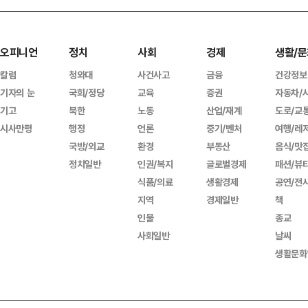
오피니언
정치
사회
경제
생활/문
칼럼
청와대
사건사고
금융
건강정보
기자의 눈
국회/정당
교육
증권
자동차/
기고
북한
노동
산업/재계
도로/교
시사만평
행정
언론
중기/벤처
여행/레
국방/외교
환경
부동산
음식/맛
정치일반
인권/복지
글로벌경제
패션/뷰
식품/의료
생활경제
공연/전
지역
경제일반
책
인물
종교
사회일반
날씨
생활문화