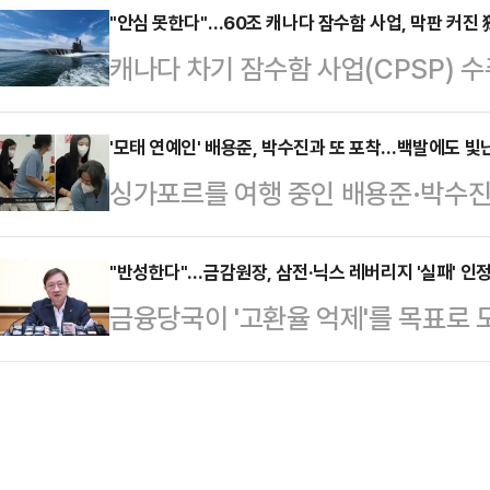
놀이 체험장에서 남자 어린이 2명이
"안심 못한다"…60조 캐나다 잠수함 사업, 막판 커진 
고 설계 등 주요 직무에서 세 자릿수
캐나다 차기 잠수함 사업(CPSP) 
신고를 받고 출동한 소방 당국은 심정지
명시하던 '4년제 학사 학위 이상' 등
열해지고 있다. 한화오션을 중심으로
에 있는 병원으로 이송했지만 끝내 
과 경험, …
계에서는 독일이 장기 운용·정비 생
'모태 연예인' 배용준, 박수진과 또 포착…백발에도 빛
경찰은 "어린이 2명이 물놀이 도중 
싱가포르를 여행 중인 배용준·박수진
온다. 독일 측이 약점으로 꼽혔던 
고 가능성이 있다고 보고 조사하고 
용준은 세월이 흘러도 변함없는 아우
마지막까지 초박빙 승부가 이어지는 
메라(CCTV) 영상…
계망서비스(SNS)에는 배용준 박수
"반성한다"…금감원장, 삼전·닉스 레버리지 '실패' 인
르면 이번주, 늦어도 다음달 중순 이
금융당국이 '고환율 억제'를 목표로
니 어드벤처 크루즈에서 하선하는 
이다. 캐나다 정부는 2030년대 퇴
목 레버리지 상품의 '실패'를 인정했
에서 내린 배용준이 무거운 짐을 옮
12척의 신형 …
자자 피해 가능성만 키웠다는 설명이
겼다. 특히 배용준은 모자 없이 안
금감원 본원에서 진행한 기자간담회
박수진 역시 마스크 너머로 수수한 
에 있는 (삼성전자·SK하이닉스 관련