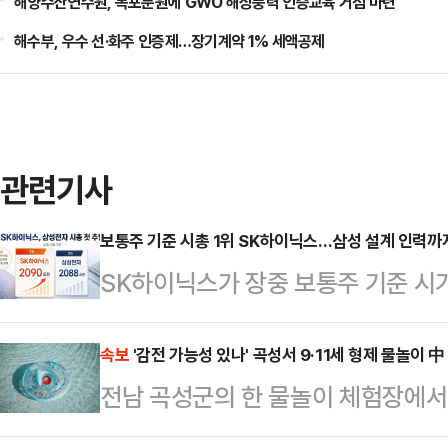
해양수산연수원, 목포분원에 GWO 해상풍력 인증교육 거점 마련
해수부, 우수 선·화주 인증제…장기계약 1% 세액공제
관련기사
보통주 기준 시총 1위 SK하이닉스…삼성 설계 인력까
SK하이닉스가 장중 보통주 기준 시
대장주 경쟁을 뒤흔든 가운데, 반도
있다. 인공지능(AI) 메모리 주도권
속보
'감전 가능성 있나' 곡성서 9·11세 형제 물놀이 
전남 곡성군의 한 물놀이 체험장에서
과 주가 흐름을 넘어 핵심 설계 인력
다.21일 전남 곡성경찰서 등에 따르
에 따르면 SK하이닉스는 최근 신입