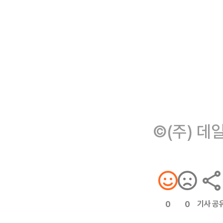
©(주) 데
기사 공
0
0