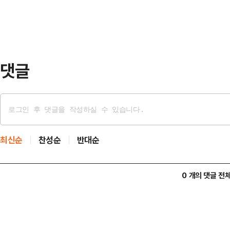
사람은 지난 8일 박신혜 최태…
환류하기 위한 방안으로 (도입)했는데
너무 커져 정부가 고민이 굉장히 많은
환율 국면에서 레버…
댓글
최신순
찬성순
반대순
0 개의 댓글 전